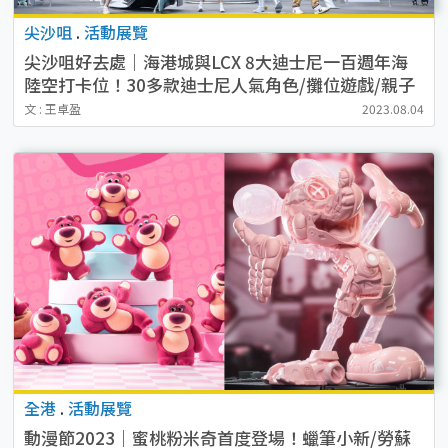
尖沙咀
.
活動展覽
尖沙咀好去處｜海港城與LCX 8大迪士尼一百週年海
陸空打卡位！30多款迪士尼人氣角色/攤位遊戲/親子
工作坊+期間限定店
文 : 王卓盈
2023.08.04
全港
.
活動展覽
動漫節2023｜蜜桃粉米奇首度登場！蠟筆小新/勞蘇