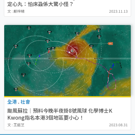
定心丸：怕床蝨係大驚小怪？
文 : 鄺梓晴
2023.11.13
全港
.
社會
颱風蘇拉｜預料今晚半夜掛8號風球 化學博士K
Kwong指名本港3個地區要小心！
文 : 王庭芝
2023.08.31