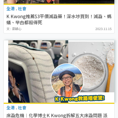
全港
.
社會
K Kwong推薦$3平價滅蝨藥！深水埗買到！滅蝨、螞
蟻、曱甴都殺得死
文 : 梁穎心
2023.11.15
全港
.
社會
床蝨危機︱化學博士K Kwong拆解五大床蝨問題 派