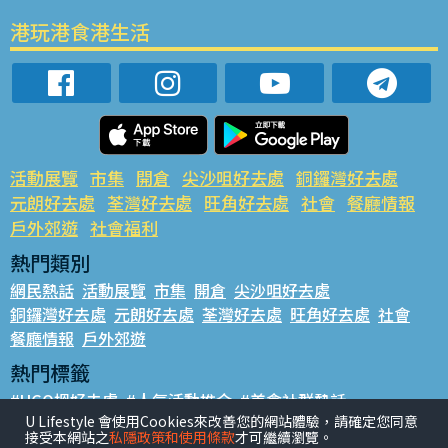
港玩港食港生活
活動展覽
市集
開倉
尖沙咀好去處
銅鑼灣好去處
元朗好去處
荃灣好去處
旺角好去處
社會
餐廳情報
戶外郊遊
社會福利
熱門類別
網民熱話
活動展覽
市集
開倉
尖沙咀好去處
銅鑼灣好去處
元朗好去處
荃灣好去處
旺角好去處
社會
餐廳情報
戶外郊遊
熱門標籤
#UGO搵好去處
#人氣活動推介
#美食社群熱話
U Lifestyle 會使用Cookies來改善您的網站體驗，請確定您同意
#親子玩樂好去處
#ULifestyle應用程式
#限時搶
接受本網站之
私隱政策和使用條款
才可繼續瀏覽。