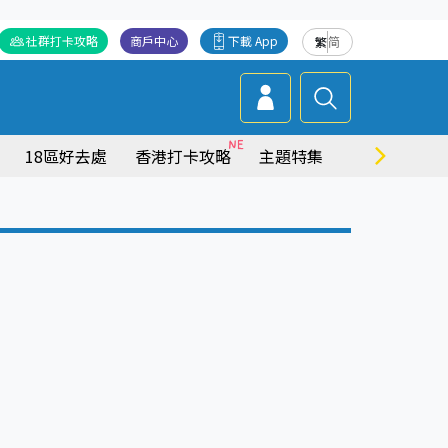
社群打卡攻略
商戶中心
下載 App
繁
简
18區好去處
香港打卡攻略
主題特集
商場情報