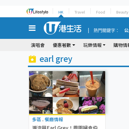
HK
Travel
Food
Beauty
熱門關鍵字：
公
演唱會
優惠著數
玩樂情報
購物情
earl grey
多區
.
餐廳情報
潮流興Earl Grey！周圍掃食伯