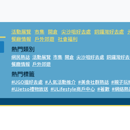
活動展覽
市集
開倉
尖沙咀好去處
銅鑼灣好去處
餐廳情報
戶外郊遊
社會福利
熱門類別
網民熱話
活動展覽
市集
開倉
尖沙咀好去處
銅鑼灣好去
餐廳情報
戶外郊遊
熱門標籤
#UGO搵好去處
#人氣活動推介
#美食社群熱話
#親子玩
#UJetso禮物放送
#ULifestyle商戶中心
#著數
#網絡熱