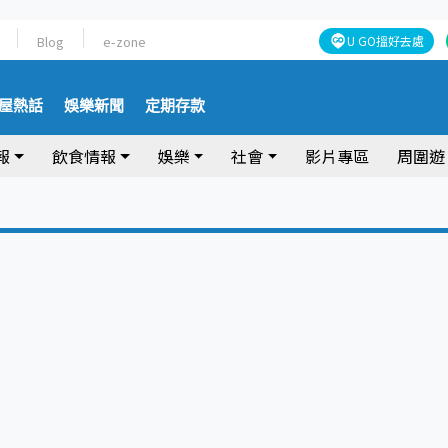
Blog
e-zone
U GO搵好去處
屋熱話
娛樂新聞
定期存款
報
飲食情報
娛樂
社會
影片專區
周圍遊