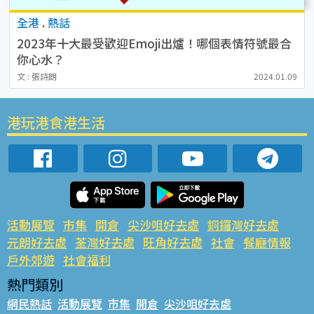
全港
.
熱話
2023年十大最受歡迎Emoji出爐！哪個表情符號最合
你心水？
文 : 張詩朗
2024.01.09
港玩港食港生活
活動展覽
市集
開倉
尖沙咀好去處
銅鑼灣好去處
元朗好去處
荃灣好去處
旺角好去處
社會
餐廳情報
戶外郊遊
社會福利
熱門類別
網民熱話
活動展覽
市集
開倉
尖沙咀好去處