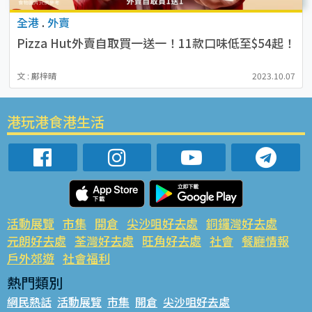
全港
.
外賣
Pizza Hut外賣自取買一送一！11款口味低至$54起！
文 : 鄺梓晴
2023.10.07
港玩港食港生活
活動展覽
市集
開倉
尖沙咀好去處
銅鑼灣好去處
元朗好去處
荃灣好去處
旺角好去處
社會
餐廳情報
戶外郊遊
社會福利
熱門類別
網民熱話
活動展覽
市集
開倉
尖沙咀好去處