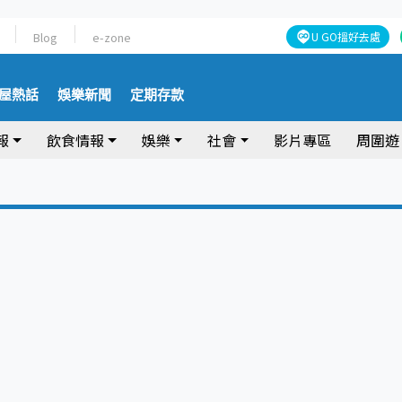
Blog
e-zone
U GO搵好去處
屋熱話
娛樂新聞
定期存款
報
飲食情報
娛樂
社會
影片專區
周圍遊