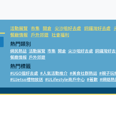
活動展覽
市集
開倉
尖沙咀好去處
銅鑼灣好去處
餐廳情報
戶外郊遊
社會福利
熱門類別
網民熱話
活動展覽
市集
開倉
尖沙咀好去處
銅鑼灣好去
餐廳情報
戶外郊遊
熱門標籤
#UGO搵好去處
#人氣活動推介
#美食社群熱話
#親子玩
#UJetso禮物放送
#ULifestyle商戶中心
#著數
#網絡熱