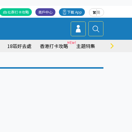
社群打卡攻略
商戶中心
下載 App
繁
简
18區好去處
香港打卡攻略
主題特集
商場情報