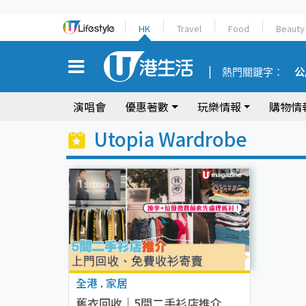
HK
Travel
Food
Beauty
熱門關鍵字：
公
演唱會
優惠著數
玩樂情報
購物情
Utopia Wardrobe
全港
.
家居
舊衣回收｜5間二手衫店推介