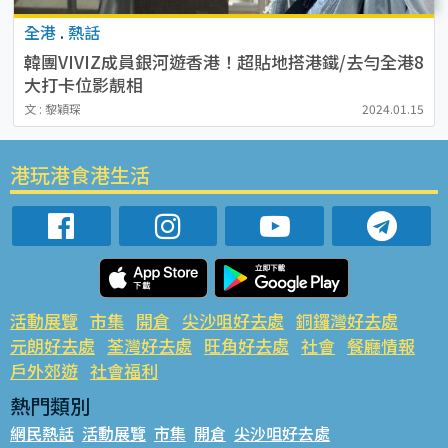
全港
.
熱話
韓團VIVIZ成員銀河遊香港！超貼地搭港鐵/去勻全港8
大打卡位影靚相
文 : 黎穎琛
2024.01.15
港玩港食港生活
活動展覽
市集
開倉
尖沙咀好去處
銅鑼灣好去處
元朗好去處
荃灣好去處
旺角好去處
社會
餐廳情報
戶外郊遊
社會福利
熱門類別
網民熱話
活動展覽
市集
開倉
尖沙咀好去處