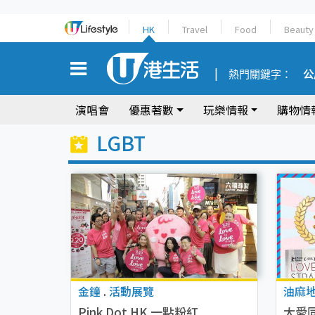
HK
Travel
Food
Beauty
熱門關鍵字：
公
演唱會
優惠著數
玩樂情報
購物情
LGBT
金鐘
.
活動展覽
油麻
Pink Dot HK 一點粉紅
大愛