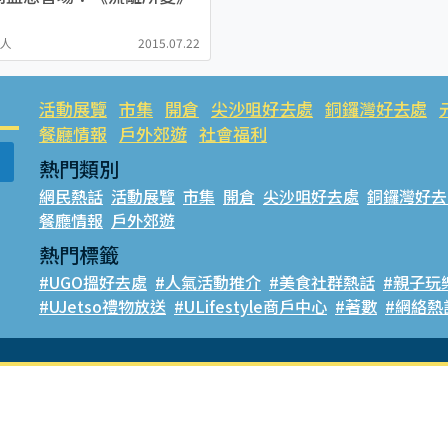
玩人
2015.07.22
活動展覽
市集
開倉
尖沙咀好去處
銅鑼灣好去處
餐廳情報
戶外郊遊
社會福利
熱門類別
網民熱話
活動展覽
市集
開倉
尖沙咀好去處
銅鑼灣好去
餐廳情報
戶外郊遊
熱門標籤
#UGO搵好去處
#人氣活動推介
#美食社群熱話
#親子玩
#UJetso禮物放送
#ULifestyle商戶中心
#著數
#網絡熱