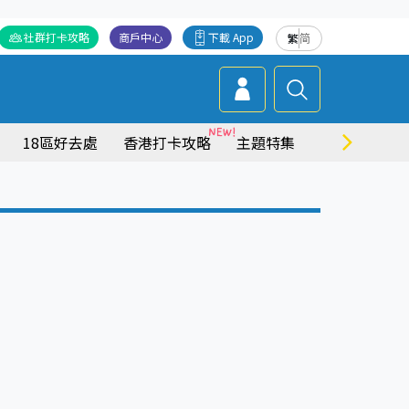
社群打卡攻略
商戶中心
下載 App
繁
简
18區好去處
香港打卡攻略
主題特集
商場情報