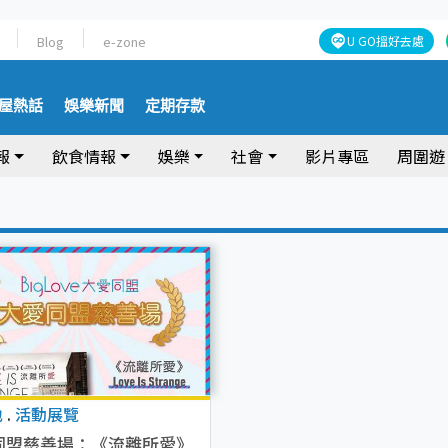
Blog
e-zone
U GO搵好去處
屋熱話
娛樂新聞
定期存款
報
飲食情報
娛樂
社會
影片專區
周圍遊
地
.
活動展覽
同盟慈善場：《流離所愛》