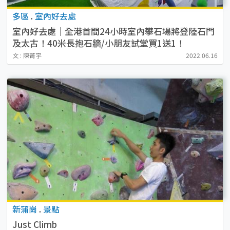
多區
.
室內好去處
室內好去處｜全港首間24小時室內攀石場將登陸石門
及太古！40米長抱石牆/小朋友試堂買1送1！
文 : 陳菁宇
2022.06.16
新蒲崗
.
景點
Just Climb