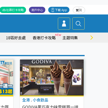
社群打卡攻略
商戶中心
下載 App
繁
简
18區好去處
香港打卡攻略
主題特集
商場情報
全港
.
小食飲品
朱古力買
GODIVA黑巧克力味雪糕買一送