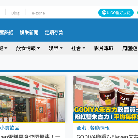
Blog
e-zone
U GO搵好去處
屋熱話
娛樂新聞
定期存款
報
飲食情報
娛樂
社會
影片專區
周圍遊
小食飲品
全港
.
餐廳情報
leven雪糕零食快閃優惠！一
GODIVA聯乘7-Eleven