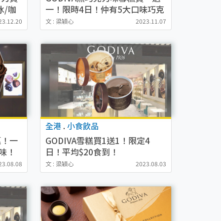
冰/咖
一！限時4日！仲有5大口味巧克
力豆買一送一
23.12.20
文 : 梁穎心
2023.11.07
全港
.
小食飲品
惠！一
GODIVA雪糕買1送1！限定4
味！
日！平均$20食到！
23.08.08
文 : 梁穎心
2023.08.03