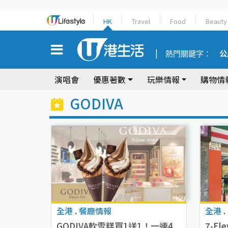
HK
Travel
Food
Beauty
熱門關鍵字：
公
演唱會
優惠著數
玩樂情報
購物情
GODIVA
全港
.
餐廳情報
全港
.
GODIVA軟雪糕買1送1！一連4
7-E