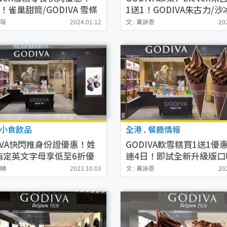
！雀巢甜筒/GODIVA 雪條
1送1！GODIVA朱古力/沙
/支起
啡$13起
穎琛
2024.01.12
文 : 黃詠恩
20
小食飲品
全港
.
餐廳情報
IVA快閃推身份證優惠！姓
GODIVA軟雪糕買1送1優
指定英文字母享低至6折優
連4日！即試全新升級版口
雪晴
2023.10.03
文 : 黃詠恩
20