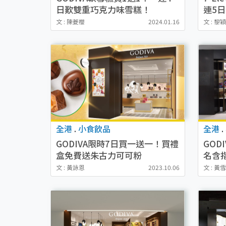
日歎雙重巧克力味雪糕！
連5日
$7.5
文 : 陳菱櫻
2024.01.16
文 : 黎
全港
.
小食飲品
全港
.
GODIVA限時7日買一送一！買禮
GOD
盒免費送朱古力可可粉
名含
惠
文 : 黃詠恩
2023.10.06
文 : 黃