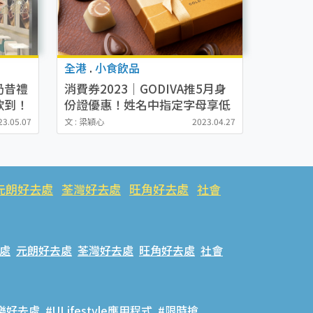
全港
.
小食飲品
奶昔禮
消費券2023｜GODIVA推5月身
歎到！
份證優惠！姓名中指定字母享低
至半價優惠！
23.05.07
文 : 梁穎心
2023.04.27
元朗好去處
荃灣好去處
旺角好去處
社會
處
元朗好去處
荃灣好去處
旺角好去處
社會
樂好去處
#ULifestyle應用程式
#限時搶