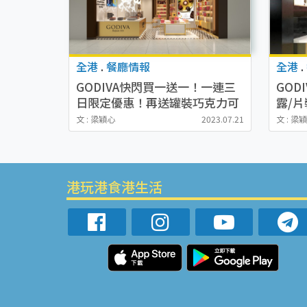
全港
.
餐廳情報
全港
.
GODIVA快閃買一送一！一連三
GOD
日限定優惠！再送罐裝巧克力可
露/
可粉！
價！
文 : 梁穎心
2023.07.21
文 : 梁
港玩港食港生活