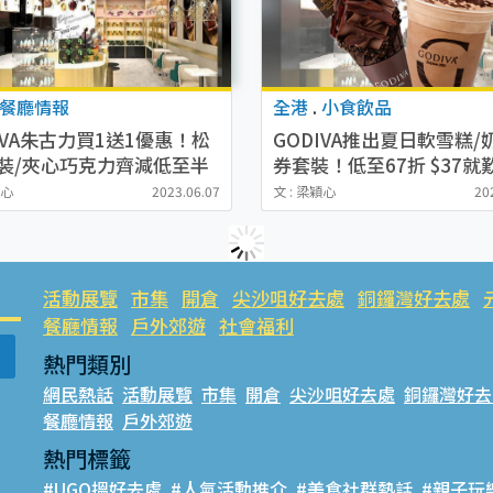
餐廳情報
全港
.
小食飲品
IVA朱古力買1送1優惠！松
GODIVA推出夏日軟雪糕/
片裝/夾心巧克力齊減低至半
券套裝！低至67折 $37就
再加送$$440優惠券！
穎心
2023.06.07
文 : 梁穎心
20
活動展覽
市集
開倉
尖沙咀好去處
銅鑼灣好去處
餐廳情報
戶外郊遊
社會福利
熱門類別
網民熱話
活動展覽
市集
開倉
尖沙咀好去處
銅鑼灣好去
餐廳情報
戶外郊遊
熱門標籤
#UGO搵好去處
#人氣活動推介
#美食社群熱話
#親子玩