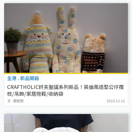
全港
.
新品開箱
CRAFTHOLIC奸夫聖誕系列新品！英倫風造型公仔攬
枕/吊飾/家居拖鞋/收納袋
文 : 劉紀彤
2019.12.12