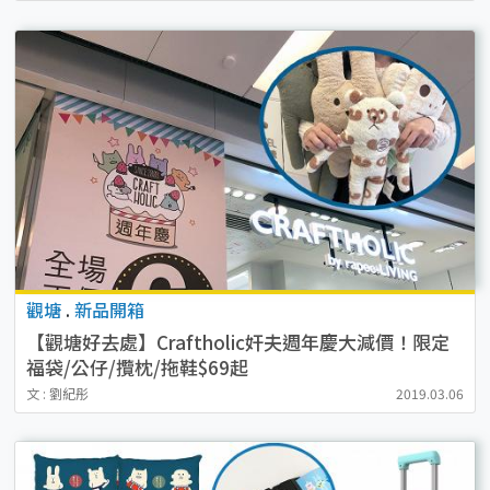
觀塘
.
新品開箱
【觀塘好去處】Craftholic奸夫週年慶大減價！限定
福袋/公仔/攬枕/拖鞋$69起
文 : 劉紀彤
2019.03.06