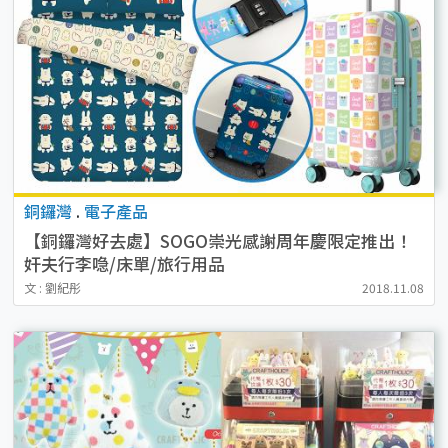
銅鑼灣
.
電子產品
【銅鑼灣好去處】SOGO崇光感謝周年慶限定推出！
奸夫行李喼/床單/旅行用品
文 : 劉紀彤
2018.11.08