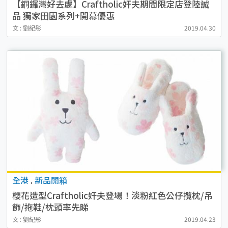
【銅鑼灣好去處】Craftholic奸夫期間限定店登陸誠
品 獨家田園系列+開幕優惠
文 : 劉紀彤
2019.04.30
全港
.
新品開箱
櫻花造型Craftholic奸夫登場！淡粉紅色公仔攬枕/吊
飾/拖鞋/枕頭率先睇
文 : 劉紀彤
2019.04.23