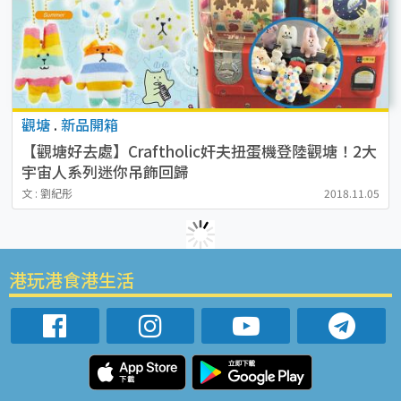
觀塘
.
新品開箱
【觀塘好去處】Craftholic奸夫扭蛋機登陸觀塘！2大
宇宙人系列迷你吊飾回歸
文 : 劉紀彤
2018.11.05
港玩港食港生活