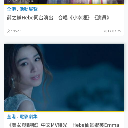
全港
.
活動展覽
薛之謙Hebe同台演出 合唱《小幸運》《演員》
文 : 9527
2017.07.25
全港
.
電影劇集
《美女與野獸》中文MV曝光 Hebe仙氣媲美Emma