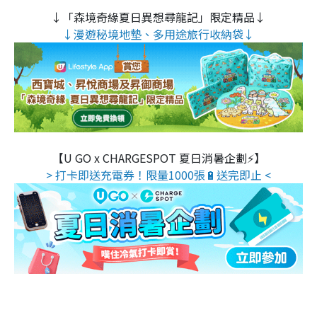
↓「森境奇緣夏日異想尋龍記」限定精品↓
↓漫遊秘境地墊、多用途旅行收納袋↓
【U GO x CHARGESPOT 夏日消暑企劃⚡】
> 打卡即送充電券！限量1000張🔋送完即止 <