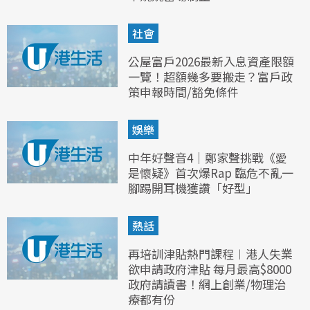
社會
公屋富戶2026最新入息資產限額
一覽！超額幾多要搬走？富戶政
策申報時間/豁免條件
娛樂
中年好聲音4｜鄭家聲挑戰《愛
是懷疑》首次爆Rap 臨危不亂一
腳踢開耳機獲讚「好型」
熱話
再培訓津貼熱門課程︱港人失業
欲申請政府津貼 每月最高$8000
政府請讀書！網上創業/物理治
療都有份