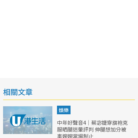
相關文章
娛樂
中年好聲音4｜蔡宓婕穿旗袍克
服晒腿迷暈評判 伸腿想加分被
車婉婉當場制止