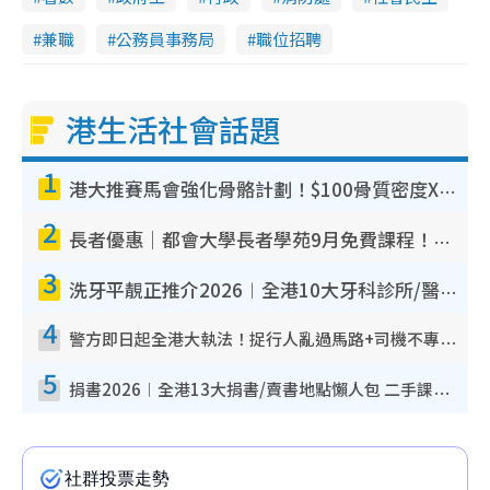
n
兼職
公務員事務局
職位招聘
i
n
g
港生活社會話題
T
1
i
港大推賽馬會強化骨骼計劃！$100骨質密度X光檢查 完成免費運動訓練送超市禮券！附參加資格
m
2
e
長者優惠｜都會大學長者學苑9月免費課程！多媒體/微電影創作/網絡安全 附報名方法教學
3
洗牙平靚正推介2026︱全港10大牙科診所/醫院懶人包 夜診至8點/鎮靜潔牙/醫療券適用
4
警方即日起全港大執法！捉行人亂過馬路+司機不專注駕駛！亂過馬路罰$2000
5
捐書2026︱全港13大捐書/賣書地點懶人包 二手課本最高$150＋舊書換免費咖啡/戲票