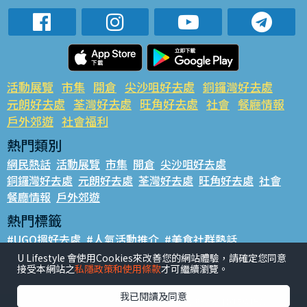
活動展覽
市集
開倉
尖沙咀好去處
銅鑼灣好去處
元朗好去處
荃灣好去處
旺角好去處
社會
餐廳情報
戶外郊遊
社會福利
熱門類別
網民熱話
活動展覽
市集
開倉
尖沙咀好去處
銅鑼灣好去處
元朗好去處
荃灣好去處
旺角好去處
社會
餐廳情報
戶外郊遊
熱門標籤
#UGO搵好去處
#人氣活動推介
#美食社群熱話
#親子玩樂好去處
#ULifestyle應用程式
#限時搶
U Lifestyle 會使用Cookies來改善您的網站體驗，請確定您同意
接受本網站之
私隱政策和使用條款
才可繼續瀏覽。
#UJetso禮物放送
#ULifestyle商戶中心
#著數
#網絡熱話
我已閱讀及同意
香港經濟日報版權所有©2026