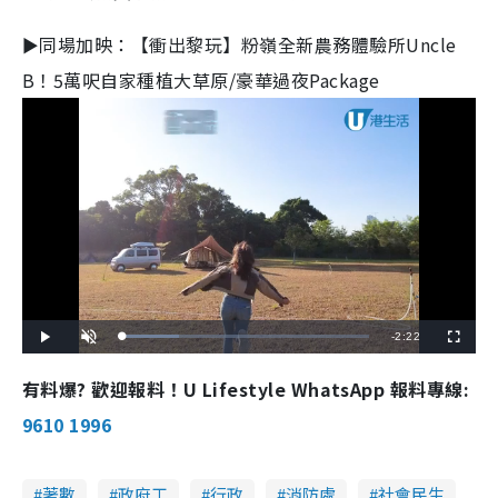
►同場加映：【衝出黎玩】粉嶺全新農務體驗所Uncle
B！5萬呎自家種植大草原/豪華過夜Package
R
-
2:22
L
P
U
F
o
l
n
u
a
a
m
l
e
d
y
u
l
有料爆? 歡迎報料！U Lifestyle WhatsApp 報料專線:
e
t
s
d
e
c
m
:
r
9610 1996
2
e
2
e
a
.
n
8
2
i
%
著數
政府工
行政
消防處
社會民生