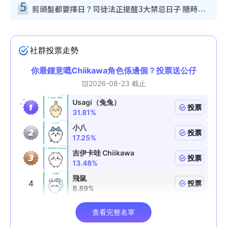
5
剪頭髮都要擇日？司徒法正提醒3大禁忌日子 隨時剪走財運！呢日剪髮恐「剪壽命」？