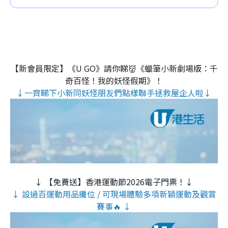
【新會員限定】《U GO》請你睇👹《蠟筆小新劇場版：千
奇百怪！我的妖怪假期》！
↓一齊睇下小新同妖怪朋友們點樣聯手拯救屋企人啦↓
↓ 【免費送】香港運動節2026電子門票！↓
↓ 設過百運動用品攤位 / 可現場體驗多項新穎運動及觀賞
賽事🔥 ↓