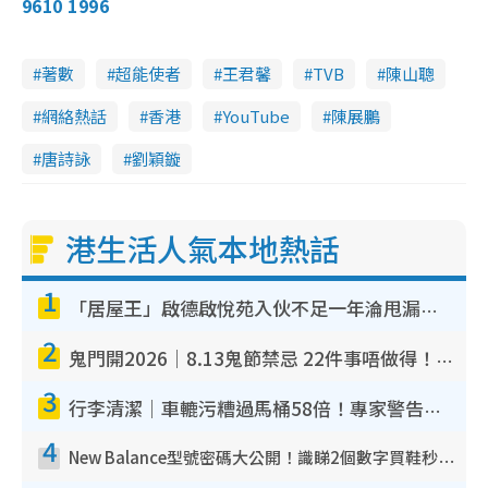
9610 1996
著數
超能使者
王君馨
TVB
陳山聰
網絡熱話
香港
YouTube
陳展鵬
唐詩詠
劉穎鏇
港生活人氣本地熱話
1
「居屋王」啟德啟悅苑入伙不足一年淪甩漏之王！插頭噴火花致大停電 多戶業主全屋家電報銷
2
鬼門開2026｜8.13鬼節禁忌 22件事唔做得！燒肉、刺身要少食？半夜勿吹口哨/打呢個電話
3
行李清潔｜車轆污糟過馬桶58倍！專家警告忌用酒精抹 教1招免污手除菌
4
New Balance型號密碼大公開！識睇2個數字買鞋秒知功能免中伏 附5大熱門鞋款