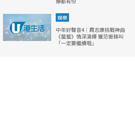
療都有份
娛樂
中年好聲音4｜周志康挑戰神曲
《蜚蜚》情深演繹 獲范振鋒叫
「一定要繼續唱」