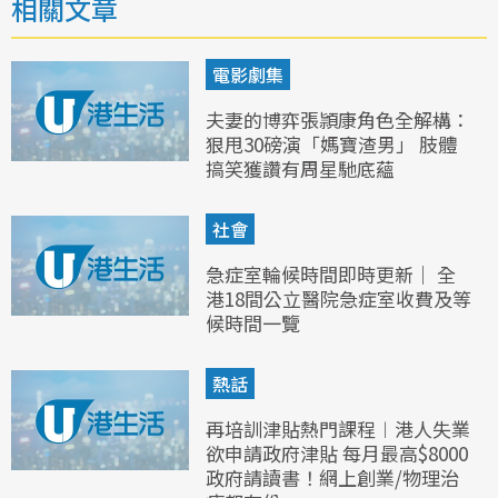
相關文章
電影劇集
夫妻的博弈張頴康角色全解構：
狠甩30磅演「媽寶渣男」 肢體
搞笑獲讚有周星馳底蘊
社會
急症室輪候時間即時更新｜ 全
港18間公立醫院急症室收費及等
候時間一覽
熱話
再培訓津貼熱門課程︱港人失業
欲申請政府津貼 每月最高$8000
政府請讀書！網上創業/物理治