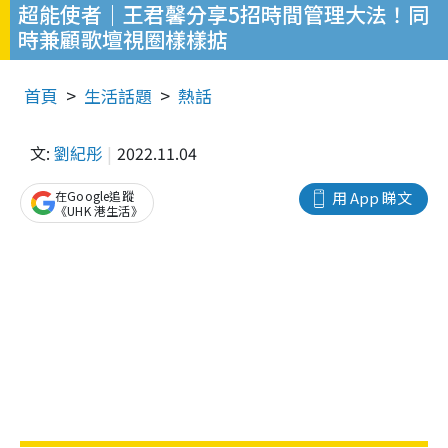
超能使者｜王君馨分享5招時間管理大法！同
時兼顧歌壇視圈樣樣掂
首頁
生活話題
熱話
文:
劉紀彤
2022.11.04
在Google追蹤
用 App 睇文
《UHK 港生活》