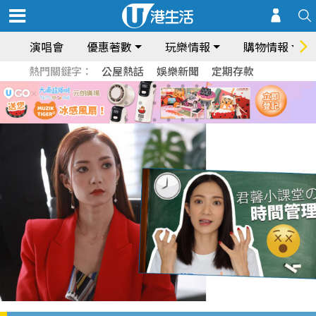
演唱會
優惠著數
玩樂情報
購物情報
熱門關鍵字：
公屋熱話
娛樂新聞
定期存款