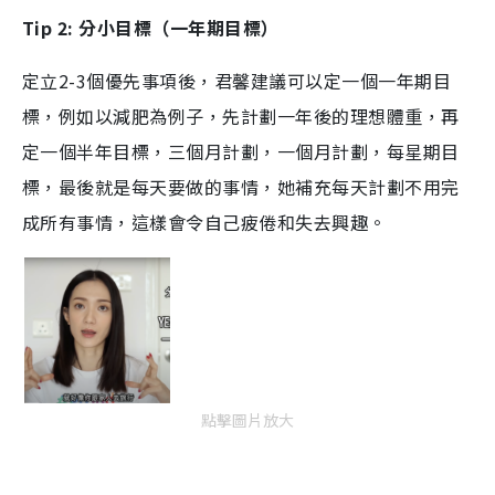
a
a
m
l
e
d
y
u
l
Tip 2: 分小目標（一年期目標）
e
t
s
d
e
c
m
:
r
2
e
1
e
定立2-3個優先事項後，君馨建議可以定一個一年期目
a
.
n
3
2
i
標，例如以減肥為例子，先計劃一年後的理想體重，再
%
n
定一個半年目標，三個月計劃，一個月計劃，每星期目
i
標，最後就是每天要做的事情，她補充每天計劃不用完
n
成所有事情，這樣會令自己疲倦和失去興趣。
g
T
i
m
e
點擊圖片放大