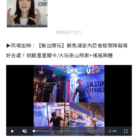
點擊圖片放大
►同場加映：【衝出嚟玩】鰂魚涌室內忍者極限障礙場
好去處！挑戰重重關卡/大玩泰山飛索+搖搖鞦韆
R
-
2:49
L
P
U
F
o
l
n
u