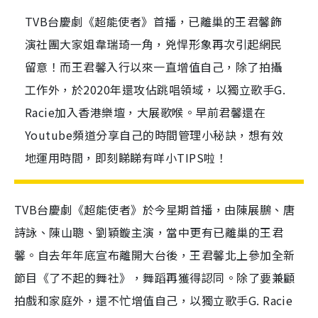
TVB台慶劇《超能使者》首播，已離巢的王君馨飾
演社團大家姐韋瑞琦一角，兇悍形象再次引起網民
留意！而王君馨入行以來一直增值自己，除了拍攝
工作外，於2020年還攻佔跳唱領域，以獨立歌手G.
Racie加入香港樂壇，大展歌喉。早前君馨還在
Youtube頻道分享自己的時間管理小秘訣，想有效
地運用時間，即刻睇睇有咩小TIPS啦！
TVB台慶劇《超能使者》於今星期首播，由陳展鵬、唐
詩詠、陳山聰、劉穎鏇主演，當中更有已離巢的王君
馨。自去年年底宣布離開大台後，王君馨北上參加全新
節目《了不起的舞社》，舞蹈再獲得認同。除了要兼顧
拍戲和家庭外，還不忙增值自己，以獨立歌手G. Racie