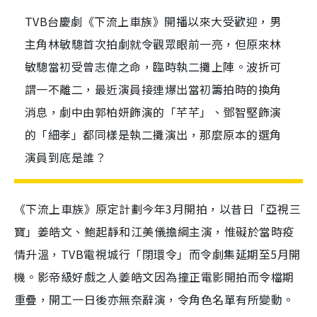
TVB台慶劇《下流上車族》開播以來大受歡迎，男
主角林敏驄首次拍劇就令觀眾眼前一亮，但原來林
敏驄當初受曾志偉之命，臨時執二攤上陣。波折可
謂一不離二，最近演員接連爆出當初籌拍時的換角
消息，劇中由郭柏妍飾演的「芊芊」、鄧智堅飾演
的「細孝」都同樣是執二攤演出，那麼原本的選角
演員到底是誰？
《下流上車族》原定計劃今年3月開拍，以昔日「亞視三
寶」姜皓文、鮑起靜和江美儀擔綱主演，惟礙於當時疫
情升溫，TVB電視城行「閉環令」而令劇集延期至5月開
機。影帝級好戲之人姜皓文因為撞正電影開拍而令檔期
重疊，開工一日後亦無奈辭演，令角色名單有所變動。