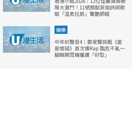
香港小姐2026｜12位佳麗湖南衡
陽大激鬥！11號顏懿菲拋詩詞歌
賦「溫柔拉扇」驚艷師姐
娛樂
中年好聲音4｜鄭家聲挑戰《愛
是懷疑》首次爆Rap 臨危不亂一
腳踢開耳機獲讚「好型」