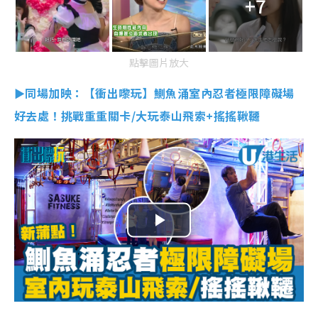
+7
點擊圖片放大
►同場加映：【衝出嚟玩】鰂魚涌室內忍者極限障礙場
好去處！挑戰重重關卡/大玩泰山飛索+搖搖鞦韆
P
l
a