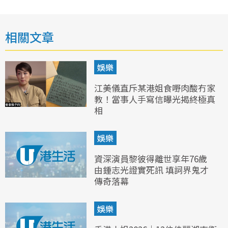
相關文章
娛樂
江美儀直斥某港姐食嘢肉酸冇家
教！當事人手寫信曝光揭終極真
相
娛樂
資深演員黎彼得離世享年76歲
由鍾志光證實死訊 填詞界鬼才
傳奇落幕
娛樂