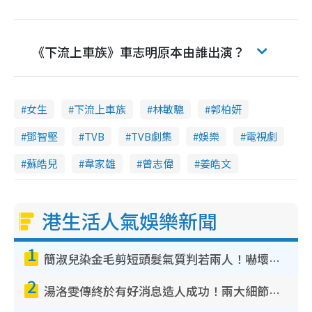
《下流上車族》車志明原本由誰出演？
女生
下流上車族
林敏驄
郭柏妍
鄧智堅
TVB
TVB劇集
娛樂
電視劇
蘇皓兒
韋家雄
曾志偉
姜皓文
港生活人氣娛樂新聞
1
簡淑兒染金毛剪短頭髮氣質判若兩人！嚇壞老公麥大力都認唔出：「你做咩事？」
2
湯洛雯傳終於有好消息造人成功！兩大細節曝孕味極濃惹猜測：大肚婆先會咁！