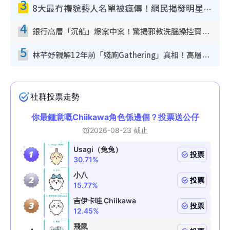
3
8大最冇禮貌藝人名單被瘋傳！網民揭發明星真面目 一致數臭呢位係無品天花板？
4
銀行高層「沉船」爆案中案！驚揭邪教洗腦操控賣淫被吞600萬 幕後黑手講多錯多
5
林芊妤親解12年前「殘廁Gathering」真相！高層解約一句話重創尊嚴至今拒返TVB