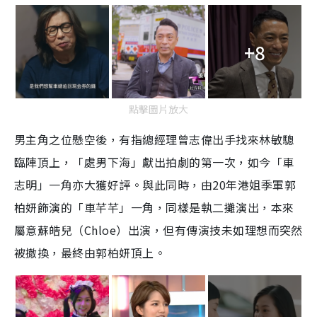
+8
點擊圖片放大
男主角之位懸空後，有指總經理曾志偉出手找來林敏驄
臨陣頂上，「處男下海」獻出拍劇的第一次，如今「車
志明」一角亦大獲好評。與此同時，由20年港姐季軍郭
柏妍飾演的「車芊芊」一角，同樣是執二攤演出，本來
屬意蘇皓兒（Chloe）出演，但有傳演技未如理想而突然
被撤換，最終由郭柏妍頂上。