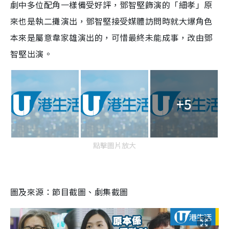
劇中多位配角一樣備受好評，鄧智堅飾演的「細孝」原
y
來也是執二攤演出，鄧智堅接受媒體訪問時就大爆角色
V
本來是屬意韋家雄演出的，可惜最終未能成事，改由鄧
智堅出演。
i
d
e
+5
o
點擊圖片放大
圖及來源：節目截圖、劇集截圖