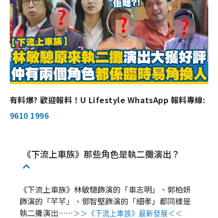
有料爆? 歡迎報料！U Lifestyle WhatsApp 報料專線:
9610 1996
《下流上車族》那些角色是執二攤演出？
《下流上車族》林敏驄飾演的「車志明」、郭柏妍
飾演的「芊芊」、鄧智堅飾演的「細孝」都同樣是
執二攤演出
⋯⋯
＞＞
《下流上車族》最新發展
＜＜