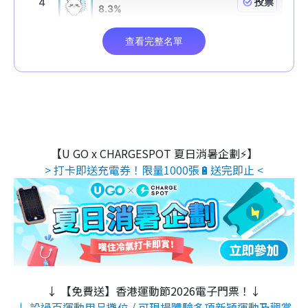
【U GO x CHARGESPOT 夏日消暑企劃⚡】
> 打卡即送充電券！限量1000張🔋送完即止 <
↓ 【免費送】香港運動節2026電子門票！↓
↓ 設過百運動用品攤位 / 可現場體驗多項新穎運動及觀賞