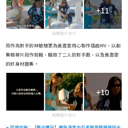
+11
點擊圖片放大
而作為對手的林敏驄更為黃嘉雯用心製作插曲MV，以劇
集精華片段作剪輯，輯錄了二人的對手戲，以及黃嘉雯
的好身材圖集。
+10
點擊圖片放大
►同場加映：【衝出嚟玩】鰂魚涌室內忍者極限障礙場好去