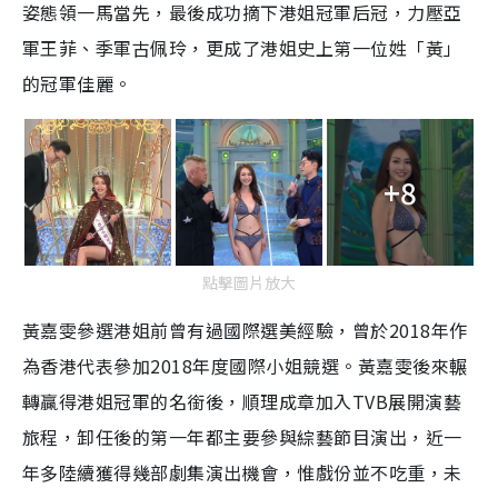
姿態領一馬當先，最後成功摘下港姐冠軍后冠，力壓亞
i
軍王菲、季軍古佩玲，更成了港姐史上第一位姓「黃」
n
的冠軍佳麗。
g 
T
i
+8
m
e 
點擊圖片放大
黃嘉雯參選港姐前曾有過國際選美經驗，曾於2018年作
為香港代表參加2018年度國際小姐競選。黃嘉雯後來輾
轉贏得港姐冠軍的名銜後，順理成章加入TVB展開演藝
旅程，卸任後的第一年都主要參與綜藝節目演出，近一
年多陸續獲得幾部劇集演出機會，惟戲份並不吃重，未