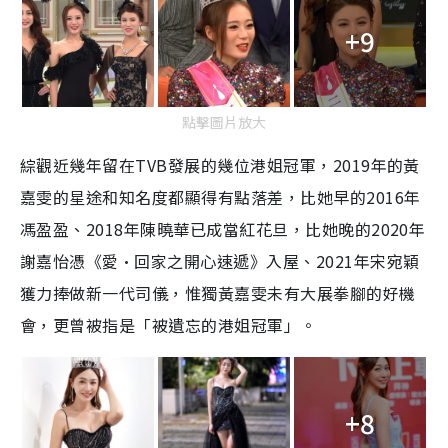
+9
點擊圖片放大
綜觀近幾年留在TVB發展的幾位港姐冠軍，2019年的黃
嘉雯的星途和知名度都顯得有點落差，比她早的2016年
馮盈盈、2018年陳曉華已成當紅花旦，比她晚的2020年
謝嘉怡憑《愛·回家之開心速遞》入屋、2021年宋宛穎
獲力捧做新一代司儀，惟獨黃嘉雯未有大展拳腳的好機
會，更曾被指是「被遺忘的港姐冠軍」。
+8