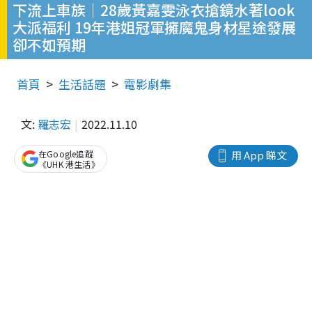
下流上車族｜28歲黃嘉雯泳衣搶鏡水著look
大派福利 19年港姐冠軍擁魔鬼身材星途發展
卻不如預期
首頁
生活話題
電影劇集
文:
羅志宏
2022.11.10
在Google追蹤
用 App 睇文
《UHK 港生活》