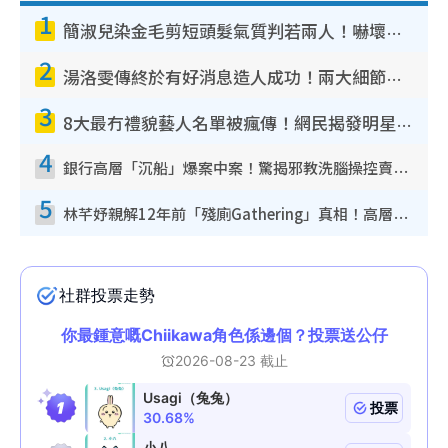
1
簡淑兒染金毛剪短頭髮氣質判若兩人！嚇壞老公麥大力都認唔出：「你做咩事？」
2
湯洛雯傳終於有好消息造人成功！兩大細節曝孕味極濃惹猜測：大肚婆先會咁！
3
8大最冇禮貌藝人名單被瘋傳！網民揭發明星真面目 一致數臭呢位係無品天花板？
4
銀行高層「沉船」爆案中案！驚揭邪教洗腦操控賣淫被吞600萬 幕後黑手講多錯多
5
林芊妤親解12年前「殘廁Gathering」真相！高層解約一句話重創尊嚴至今拒返TVB