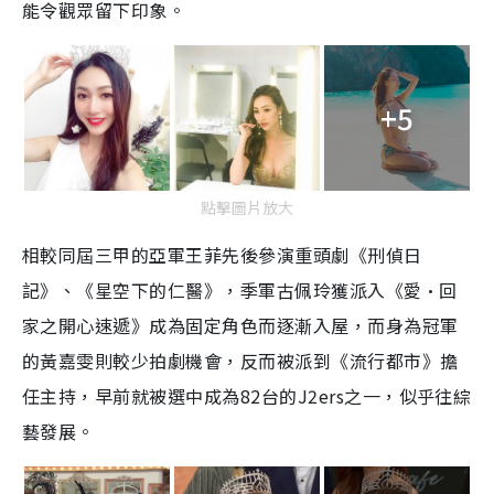
能令觀眾留下印象。
+5
點擊圖片放大
相較同屆三甲的亞軍王菲先後參演重頭劇《刑偵日
記》、《星空下的仁醫》，季軍古佩玲獲派入《愛·回
家之開心速遞》成為固定角色而逐漸入屋，而身為冠軍
的黃嘉雯則較少拍劇機會，反而被派到《流行都市》擔
任主持，早前就被選中成為82台的J2ers之一，似乎往綜
藝發展。