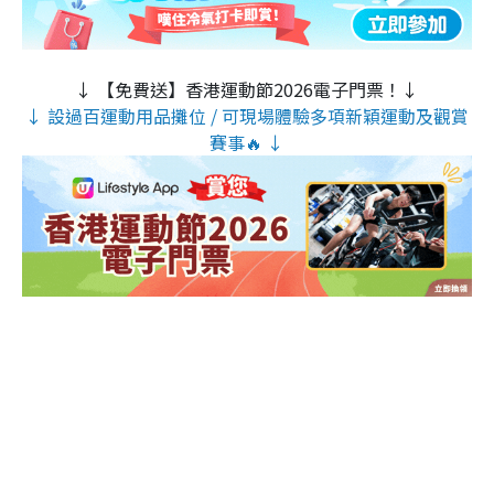
↓ 【免費送】香港運動節2026電子門票！↓
↓ 設過百運動用品攤位 / 可現場體驗多項新穎運動及觀賞
賽事🔥 ↓