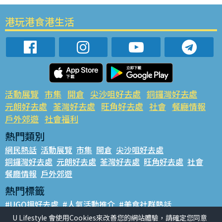
港玩港食港生活
活動展覽
市集
開倉
尖沙咀好去處
銅鑼灣好去處
元朗好去處
荃灣好去處
旺角好去處
社會
餐廳情報
戶外郊遊
社會福利
熱門類別
網民熱話
活動展覽
市集
開倉
尖沙咀好去處
銅鑼灣好去處
元朗好去處
荃灣好去處
旺角好去處
社會
餐廳情報
戶外郊遊
熱門標籤
#UGO搵好去處
#人氣活動推介
#美食社群熱話
#親子玩樂好去處
#ULifestyle應用程式
#限時搶
U Lifestyle 會使用Cookies來改善您的網站體驗，請確定您同意