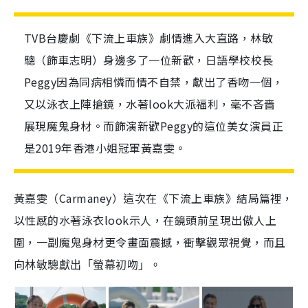
TVB台慶劇《下流上車族》劇情進入大直路，林敏
驄（飾車志明）身邊多了一位新歡，日語學校校長
Peggy因為同病相憐而情不自禁，獻出了香吻一個，
又以泳衣上陣搶鏡，水著look大派福利，毫不吝嗇
展現魔鬼身材。而飾演新歡Peggy的這位美女演員正
是2019年香港小姐冠軍黃嘉雯。
黃嘉雯（Carmaney）這次在《下流上車族》結局篇裡，
以性感的水著泳衣look示人，在鏡頭前呈現出傲人上
圍，一副魔鬼身材更令畫面震撼，衝擊觀眾視覺，而且
向
林敏驄獻出「螢幕初吻」
。