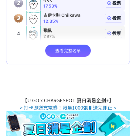
【U GO x CHARGESPOT 夏日消暑企劃⚡】
> 打卡即送充電券！限量1000張🔋送完即止 <