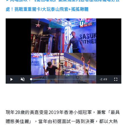
處！挑戰重重關卡/大玩泰山飛索+搖搖鞦韆
R
-
2:49
L
P
U
F
o
l
n
u
a
a
m
l
e
d
y
u
l
e
t
s
d
e
c
m
: 
r
2
e
1
e
a
.
n
3
現年28歲的黃嘉雯是2019年香港小姐冠軍，兼奪「最具
2
i
%
體態美佳麗」，當年由初選面試一路到決賽，都以大熱
n