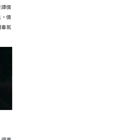
者譚倩
兇。倩
明毒氣
）得悉