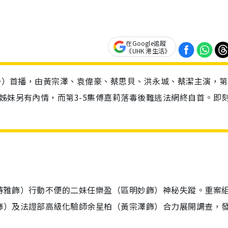
在Google追蹤
《UHK 港生活》
期一）首播，由黃宗澤、袁偉豪、蔡思貝、洪永城、蔡潔主演，
命姊妹另有內情，而第3-5集傅嘉莉落毒後難逃法網終自首。即
詩雅飾）行動不便的二妹任樂盈（區明妙飾）神秘失蹤。重案
飾）及法證部高級化驗師余星柏（黃宗澤飾）合力展開調查，