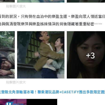
點擊圖片放大
看到的狀況，只有倒在血泊中的樂盈生還。樂盈向眾人憶述當
柏與佩清發現樂萍與樂盈姊妹情深的背後隱藏著重重秘密……
+3
點擊圖片放大
登陸北角滾軸溜冰場！聯乘潮玩品牌+CASETiFY推出多款限定週