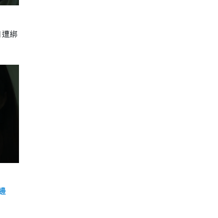
日遭綁
邊