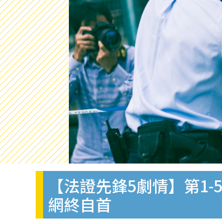
【法證先鋒5劇情】第1
網終自首