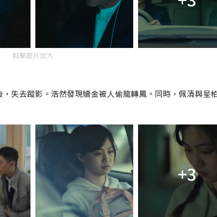
點擊圖片放大
後，失去蹤影。浩然發現贖金被人偷龍轉鳳。同時，佩清與星
+3