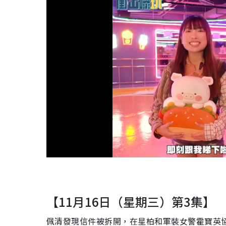
L
U
o
n
a
m
d
u
e
t
d
e
: 
6
4
【11月16日（星期三）第3集】
.
1
6
%
佩清發現信件被拆開，在星柏和軍裝女警霍寶英