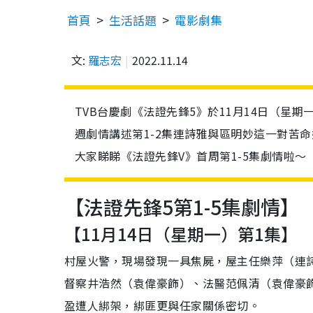
首頁
生活話題
電影劇集
文:
羅志宏
2022.11.14
TVB台慶劇《法證先鋒5》於11月14日（星
週劇情講述第1-2集連詩雅與區明妙這一對苦
大家睇睇《法證先鋒V》首周第1-5集劇情啦～
【法證先鋒5第1-5集劇情】
【11月14日（星期一）第1集】
村屋火警，現場發現一具焦屍，屋主任樂萍（連
督察井浩然（袁偉豪飾）、法醫范佩清（袁偉豪
盈遭人綁架，綁匪更與任家關係密切。