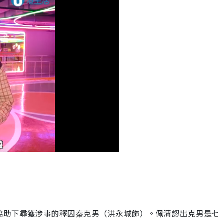
協助下尋獲涉事的釋囚秦克男（洪永城飾）。佩清認出克男是