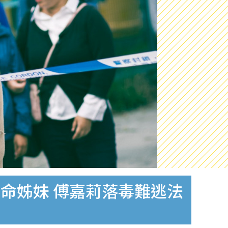
苦命姊妹 傅嘉莉落毒難逃法