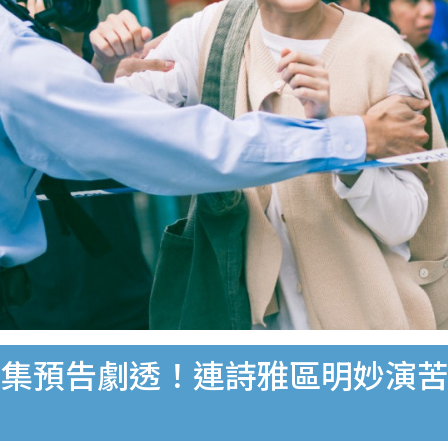
-5集預告劇透！連詩雅區明妙演