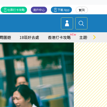
社群打卡攻略
商戶中心
下載 App
繁
简
周圍遊
18區好去處
香港打卡攻略
主題特集