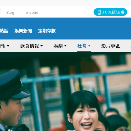
Blog
e-zone
U GO搵好去處
熱話
娛樂新聞
定期存款
情報
飲食情報
娛樂
社會
影片專區