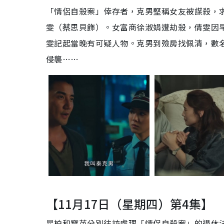
「情侶自殺案」倖存者，克男堅稱女友被謀殺，
雯（蔡思貝飾）。女富商徐淑娟遭劫殺，倩雯因
雯記起當晚有可疑人物。克男到殮房找佩清，數
侵襲……
【11月17日（星期四）第4集】
星柏和寶英分別往訪處理「情侶自殺案」的退休