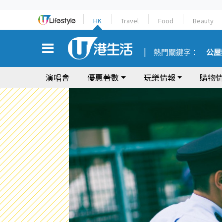
HK
Travel
Food
Beauty
熱門關鍵字：
公屋
演唱會
優惠著數
玩樂情報
購物