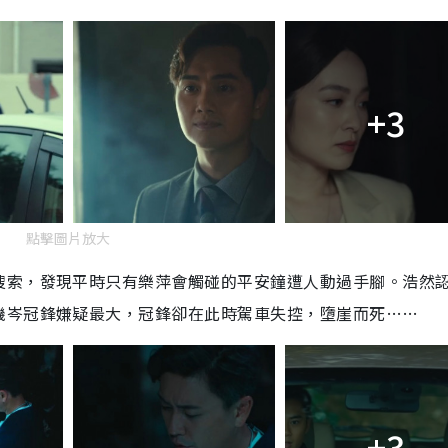
+3
點擊圖片放大
搜索，發現平時只有樂萍會觸碰的平安鐘遭人動過手腳。浩然
機岑冠鋒嫌疑最大，冠鋒卻在此時駕車失控，墮崖而死……
+3