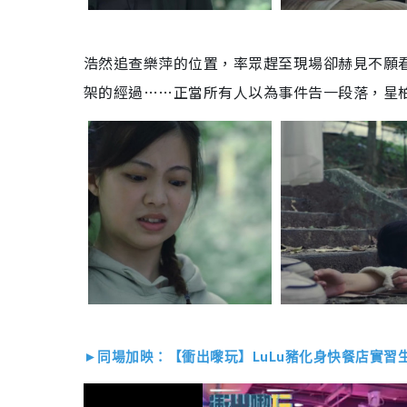
浩然追查樂萍的位置，率眾趕至現場卻赫見不願
架的經過……正當所有人以為事件告一段落，星
►同場加映：【衝出嚟玩】LuLu豬化身快餐店實習生