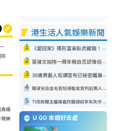
港生活人氣娛樂新聞
1
第一
《愛回家》隱形富豪臥虎藏龍！盤點12位財氣逼人的有錢藝人：呢位靚女3億身家唔憂做
刻同
2
葉蒨文拍拖一周年親自否認情侶關係？！被質疑感情造假竟稱GM「普通同事」
3
30歲男藝人低調宣布已秘密離巢！人氣急跌變失蹤人口︰「這幾年過得並不容易」
4
簡淑兒染金毛剪短頭髮氣質判若兩人！嚇壞老公麥大力都認唔出：「你做咩事？」
5
TVB新聞主播陳嘉欣鏡頭前罕有失守！遭林超英一句說話突襲嚇親當場大笑
組高級
U GO 本週好去處
發現樂