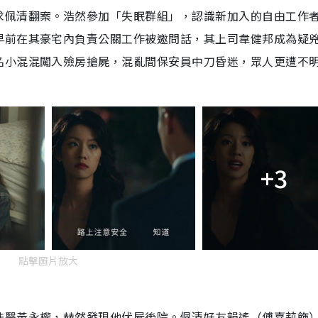
求佩清翻案。浩然參加「失眠群組」，認識新加入的自由工作
早前在其豪宅內負責公關工作被邀問話，其上司韋健邦成為疑
名小混混闖入殮房搶屍，混亂間保安員中刀昏迷，眾人更遭不
+3
點擊圖片放大
法醫黃永權，赫然發現他伏屍後院。佩清好友韻遙（傅嘉莉飾