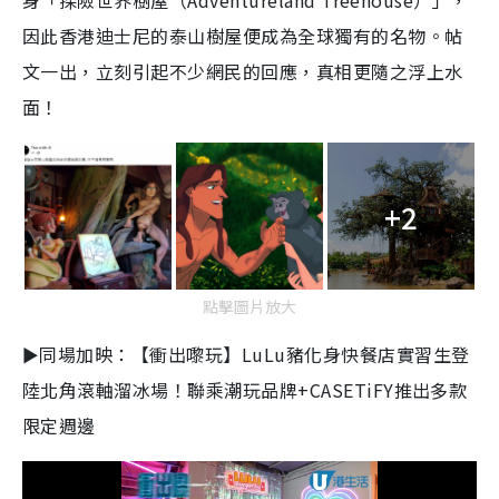
身「探險世界樹屋（
Adventureland Treehouse
）」，
因此香港迪士尼的泰山樹屋便成為全球獨有的名物。帖
文一出，立刻引起不少網民的回應，真相更隨之浮上水
面！
+2
點擊圖片放大
►同場加映：【衝出嚟玩】LuLu豬化身快餐店實習生登
陸北角滾軸溜冰場！聯乘潮玩品牌+CASETiFY推出多款
限定週邊