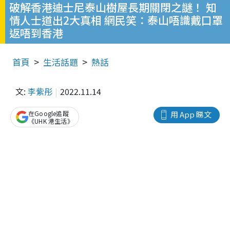
破解香港迪士尼泰山樹屋長期關閉之謎！ 知
情人士道出2大真相 網民笑：泰山唔識戴口罩
返唔到香港
首頁
生活話題
熱話
文:
李紫彤
2022.11.14
在Google追蹤
用 App 睇文
《UHK 港生活》