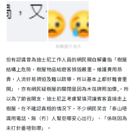
T
i
m
e
點擊圖片放大
但有認識曾為迪士尼工作人員的網民親自解畫指「樹屋
結構上危險，樹屋物品給遊客損毀嚴重，維護費用昂
貴，人流好易擠迫及難以疏導，所以基本上都好難會重
開」，亦有網民疑樹屋的關閉是因為木筏牌照加價
,
，所
以為了節省開支，迪士尼正考慮緊填河讓賓客直接走上
樹屋。在不確認真相的情況下，不少網民笑言「泰山唔
識用電話，無（冇）人幫佢嘟安心出行」、「係咪因為
未打針番唔到嚟」。