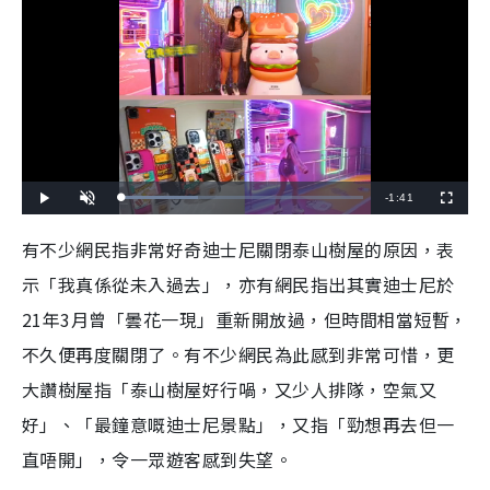
R
-
1:41
L
P
U
F
o
l
n
u
a
a
m
l
e
d
y
u
l
有不少網民指非常好奇迪士尼關閉泰山樹屋的原因，表
e
t
s
d
e
c
m
:
r
示「我真係從未入過去」，亦有網民指出其實迪士尼於
3
e
2
e
a
.
n
0
21
年
3
月曾「曇花一現」重新開放過，但時間相當短暫，
8
i
%
不久便再度關閉了。有不少網民為此感到非常可惜，更
n
大讚樹屋指「泰山樹屋好行喎，又少人排隊，空氣又
i
好」、「最鐘意嘅迪士尼景點」，又指「勁想再去但一
n
直唔開」，令一眾遊客感到失望。
g