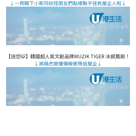
↓一齊睇下小新同妖怪朋友們點樣聯手拯救屋企人啦↓
【送您🐯】韓國超人氣文創品牌MUZIK TIGER 冰感風扇！
↓將萌虎嘅慵懶療癒帶返屋企↓