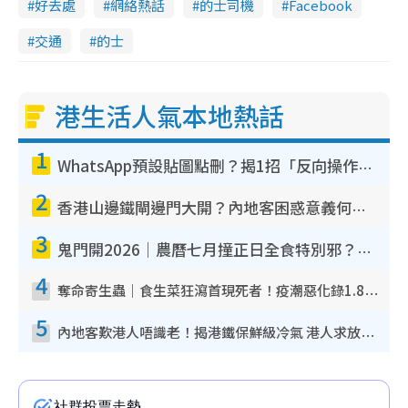
好去處
網絡熱話
的士司機
Facebook
交通
的士
港生活人氣本地熱話
1
WhatsApp預設貼圖點刪？揭1招「反向操作」還原簡潔介面 附3步實測教學
2
香港山邊鐵閘邊門大開？內地客困惑意義何在！網民神回覆：呢種叫法理性防禦
3
鬼門開2026｜農曆七月撞正日全食特別邪？專家警告切忌做一事！揭4大禁忌+2招保平安
4
奪命寄生蟲｜食生菜狂瀉首現死者！疫潮惡化錄1.8萬宗病例 揭洗菜3大謬誤
5
內地客歎港人唔識老！揭港鐵保鮮級冷氣 港人求放過：咪投訴