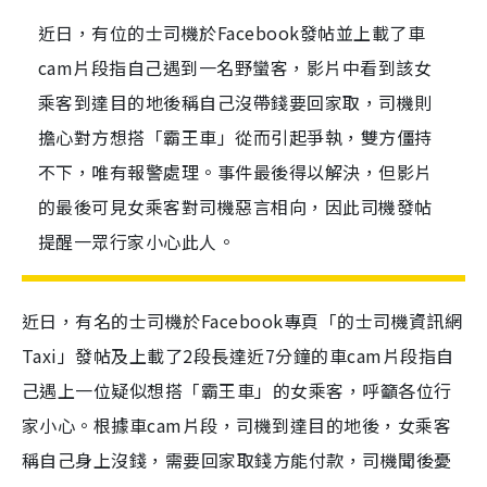
近日，有位的士司機於Facebook發帖並上載了車
cam片段指自己遇到一名野蠻客，影片中看到該女
乘客到達目的地後稱自己沒帶錢要回家取，司機則
擔心對方想搭「霸王車」從而引起爭執，雙方僵持
不下，唯有報警處理。事件最後得以解決，但影片
的最後可見女乘客對司機惡言相向，因此司機發帖
提醒一眾行家小心此人。
近日，有名的士司機於
Facebook
專頁「的士司機資訊網
Taxi
」發帖及上載了
2段
長達近
7
分鐘的車
cam
片段指自
己遇上一位疑似想搭「霸王車」的女乘客，呼籲各位行
家小心。根據車
cam
片段，司機到達目的地後，女乘客
稱自己身上沒錢，需要回家取錢方能付款，司機聞後憂