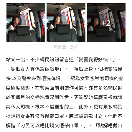
+2
點擊圖片放大
帖文一出，不少網民紛紛留言道「變面變得好快！」、
「呢個女人真係識做戲啦」、「視后上身，個樣變得幾
快 以為警察來到唔洗俾錢」，認為女乘客對著司機的態
度極度惡劣，在警察面前則裝作可憐。亦有多名網民對
於其每月的交通洗費感到咋舌，更質疑她這麽富裕就該
請私人司機，根本不需要搭的士。此外，更有眾多網民
批評指女乘客沒有佩戴口罩，應該被罰款才對，他們不
解指「刁民可以唔比錢又唔帶口罩？」、「點解唔戴口