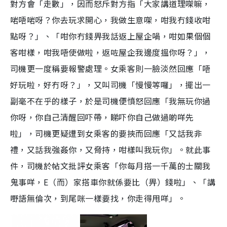
對方會「走數」，因而怒斥對方指「大家講道理㗎嘛，
啱唔啱呀？你去玩求開心，我做生意㗎，咁我冇錢收咁
點呀？」、「咁你冇錢畀我話返上屋企喎，咁如果個個
客咁樣，咁我唔使做啦，返咗屋企我邊度搵你呀？」，
司機更一度稱要報警處理。女乘客則一臉淡然回應「唔
好玩啦，好冇呀？」，又叫司機「慢慢等囉」，擺出一
副毫不在乎的樣子，於是司機便憤怒回應「我無玩你過
你呀，你自己清醒回吓帶，睇吓你自己做過啲咩先
啦」，司機更疑遭到女乘客的要挾而回應「又話我非
禮，又話我強姦你，又脅持，咁樣叫我玩你」。就此事
件，司機於帖文批評女乘客「你每月搭一千萬的士關我
鬼事咩，
E
（而）家搭車你就係要比（畀）錢啦」、「講
嘢語無倫次，到尾咪一樣要找，你走得甩咩」。