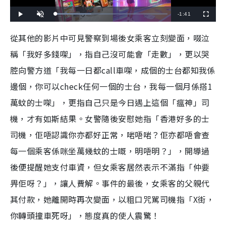
R
-
1:41
L
P
U
F
o
l
n
u
a
a
m
l
e
d
y
u
l
從其他的影片中可見警察到場後女乘客立刻變面，啜泣
e
t
s
d
e
c
m
:
r
稱「我好多錢㗎」，指自己沒可能會「走數」，更以哭
3
e
2
e
a
.
n
0
腔向警方道「我每一日都
call
車㗎，成個的士台都知我係
8
i
%
邊個，你可以
check
任何一個的士台，我每一個月係搭
1
n
萬蚊的士㗎」，更指自己只是今日遇上這個「瘟神」司
i
機，才有如斯結果。女警隨後安慰她指「香港好多的士
n
司機，佢唔認識你亦都好正常，啱唔啱？佢亦都唔會查
g
每一個乘客係咪坐萬幾蚊的士嘅，明唔明？」，開導過
T
後便提醒她支付車資，但女乘客居然表示不滿指「仲要
i
畀佢呀？」，讓人費解。事件的最後，女乘客的父親代
m
e
其付款，她離開時再次變面，以粗口咒駡司機指「
X
街，
你轉頭撞車死呀」，態度真的使人震驚！