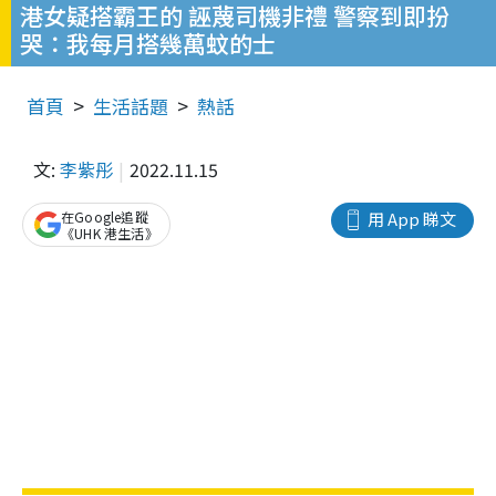
港女疑搭霸王的 誣蔑司機非禮 警察到即扮
哭：我每月搭幾萬蚊的士
首頁
生活話題
熱話
文:
李紫彤
2022.11.15
在Google追蹤
用 App 睇文
《UHK 港生活》