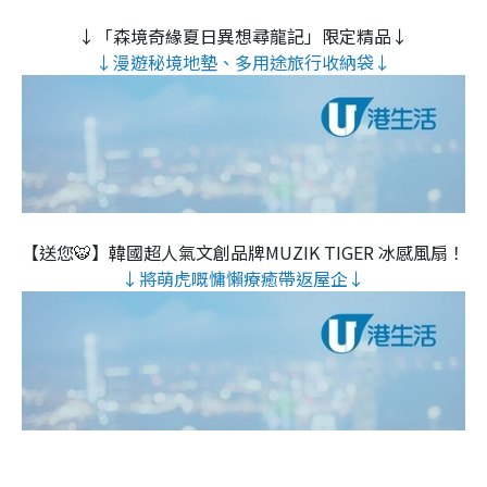
↓「森境奇緣夏日異想尋龍記」限定精品↓
↓漫遊秘境地墊、多用途旅行收納袋↓
【送您🐯】韓國超人氣文創品牌MUZIK TIGER 冰感風扇！
↓將萌虎嘅慵懶療癒帶返屋企↓