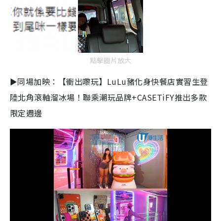
點擊圖片放大
►同場加映：【衝出嚟玩】LuLu豬化身快餐店實習生登
陸北角滾軸溜冰場！聯乘潮玩品牌+CASETiFY推出多款
限定週邊