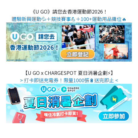
《U GO》請您去香港運動節2026！
體驗新興運動💦＋競技賽事💪＋100+運動用品攤位🔥
【U GO x CHARGESPOT 夏日消暑企劃⚡】
> 打卡即送充電券！限量1000張🔋送完即止 <