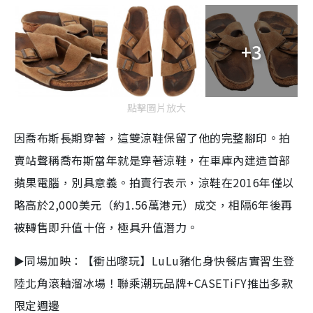
+3
點擊圖片放大
因喬布斯長期穿著，這雙涼鞋保留了他的完整腳印。拍
賣站聲稱喬布斯當年就是穿著涼鞋，在車庫內建造首部
蘋果電腦，別具意義。拍賣行表示，涼鞋在2016年僅以
略高於2,000美元（約1.56萬港元）成交，相隔6年後再
被轉售即升值十倍，極具升值潛力。
►同場加映：【衝出嚟玩】LuLu豬化身快餐店實習生登
陸北角滾軸溜冰場！聯乘潮玩品牌+CASETiFY推出多款
限定週邊