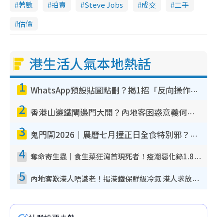
著數
拍賣
Steve Jobs
成交
二手
g
估價
T
i
港生活人氣本地熱話
m
e
1
WhatsApp預設貼圖點刪？揭1招「反向操作」還原簡潔介面 附3步實測教學
2
香港山邊鐵閘邊門大開？內地客困惑意義何在！網民神回覆：呢種叫法理性防禦
3
鬼門開2026｜農曆七月撞正日全食特別邪？專家警告切忌做一事！揭4大禁忌+2招保平安
4
奪命寄生蟲｜食生菜狂瀉首現死者！疫潮惡化錄1.8萬宗病例 揭洗菜3大謬誤
5
內地客歎港人唔識老！揭港鐵保鮮級冷氣 港人求放過：咪投訴