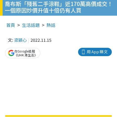
喬布斯「殘舊二手涼鞋」近170萬高價成交！
一個原因炒價升值十倍仍有人買
首頁
生活話題
熱話
文:
梁穎心
2022.11.15
在Google追蹤
用 App 睇文
《UHK 港生活》