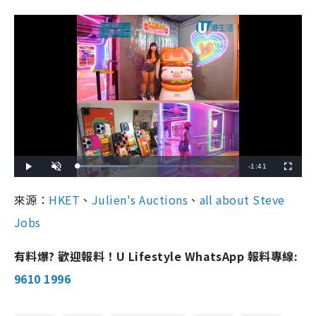
R
-
1:41
L
P
U
F
o
l
n
u
a
a
m
l
e
d
y
u
l
來源：
HKET
、
Julien's Auctions
、
all about Steve
e
t
s
d
e
c
m
:
r
Jobs
3
e
2
e
a
.
n
0
8
i
有料爆? 歡迎報料！U Lifestyle WhatsApp 報料專線:
%
n
9610 1996
i
n