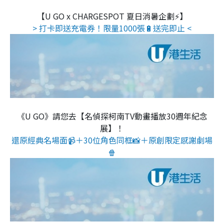
【U GO x CHARGESPOT 夏日消暑企劃⚡】
> 打卡即送充電券！限量1000張🔋送完即止 <
《U GO》請您去【名偵探柯南TV動畫播放30週年紀念
展】！
還原經典名場面📹＋30位角色同框📸＋原創限定感謝劇場
🍿