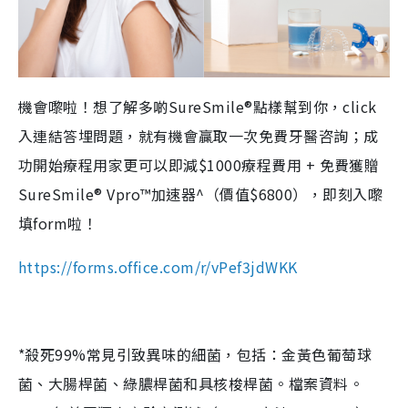
機會嚟啦！想了解多啲SureSmile®點樣幫到你，click
入連結答埋問題，就有機會贏取一次免費牙醫咨詢；成
功開始療程用家更可以即減$1000療程費用 + 免費獲贈
SureSmile® Vpro™加速器^（價值$6800），即刻入嚟
填form啦！
https://forms.office.com/r/vPef3jdWKK
*殺死99%常見引致異味的細菌，包括：金黃色葡萄球
菌、大腸桿菌、綠膿桿菌和具核梭桿菌。檔案資料。