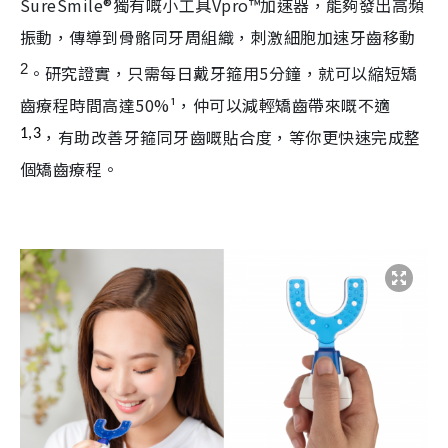
SureSmile®獨有嘅小工具Vpro™加速器，能夠發出高頻
振動，傳導到骨骼同牙周組織，刺激細胞加速牙齒移動
2
。研究證實，只需每日戴牙箍用5分鐘，就可以縮短矯
齒療程時間高達50%¹，仲可以減輕矯齒帶來嘅不適
，有助改善牙箍同牙齒嘅貼合度，等你更快速完成整
1,3
個矯齒療程。