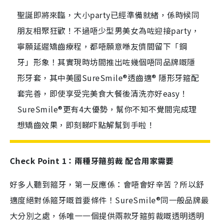
聖誕即將來臨，大小party已經準備就緒，係時候同
朋友相聚狂歡！不過唔少型男美女為咗迎接party，
寧願延遲矯齒療程，都唔願意喺友儕間留下「鋼
牙」形象！其實現時坊間推出咗幾個唔同品牌嘅隱
形牙套，其中美國SureSmile®透齒適® 隱形牙箍配
套完善，即使享受完美食大餐後清洗亦好easy！
SureSmile®更有4大優勢，幫你不知不覺間完成理
想矯齒效果，即刻睇吓點解幫到手啦！
Check Point 1：兩種牙箍剪裁 配合用家需要
好多人聽到箍牙，第一反應係：會唔會好辛苦？所以舒
適度絕對係箍牙嘅首要條件！SureSmile®同一般品牌最
大分別之處，係唯一一個提供兩款牙箍剪裁嘅透明透明