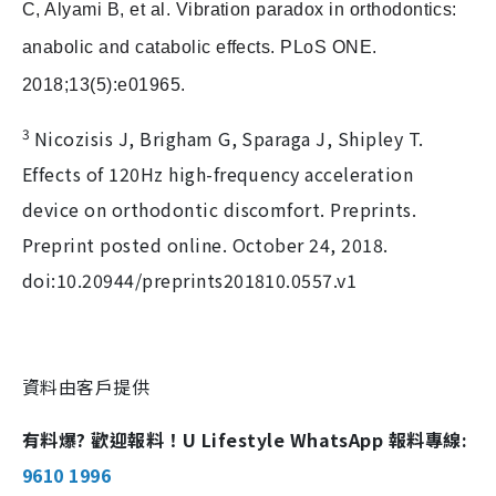
C, Alyami B, et al. Vibration paradox in orthodontics:
anabolic and catabolic effects. PLoS ONE.
2018;13(5):e01965.
3
Nicozisis J, Brigham G, Sparaga J, Shipley T.
Effects of 120Hz high-frequency acceleration
device on orthodontic discomfort. Preprints.
Preprint posted online. October 24, 2018.
doi:10.20944/preprints201810.0557.v1
資料由客戶提供
有料爆? 歡迎報料！U Lifestyle WhatsApp 報料專線:
9610 1996