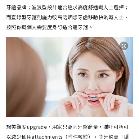
牙箍品牌；波浪型設計適合追求高度舒適嘅人士選擇；
而直線型牙箍則施力較高啱晒想牙齒移動快啲嘅人士，
按照你嘅個人需要度身訂造合適牙箍。
想美觀度upgrade，用家只要同牙醫商量，睇吓可唔可
以減少使用attachments（附件粒粒），令牙箍更「隱