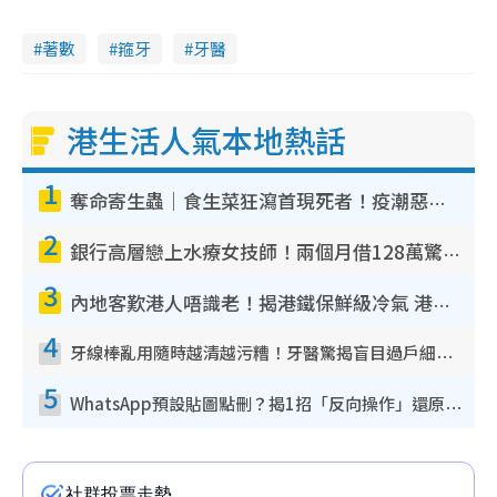
著數
箍牙
牙醫
港生活人氣本地熱話
1
奪命寄生蟲｜食生菜狂瀉首現死者！疫潮惡化錄1.8萬宗病例 揭洗菜3大謬誤
2
銀行高層戀上水療女技師！兩個月借128萬驚覺「沉船」沉落火海 揭背後疑似邪教操控賣淫
3
內地客歎港人唔識老！揭港鐵保鮮級冷氣 港人求放過：咪投訴
4
牙線棒亂用隨時越清越污糟！牙醫驚揭盲目過戶細菌恐致蛀牙：呢種先係日常真保養
5
WhatsApp預設貼圖點刪？揭1招「反向操作」還原簡潔介面 附3步實測教學