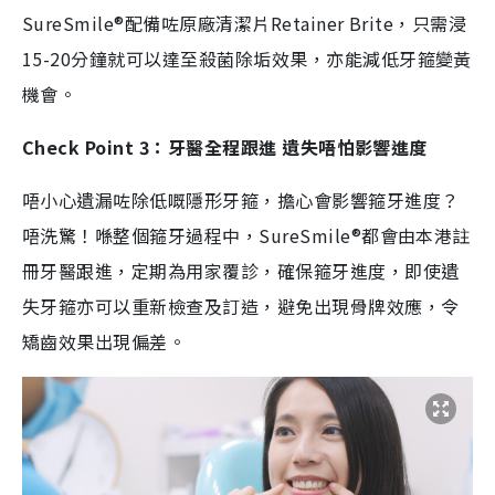
SureSmile®配備咗原廠清潔片Retainer Brite，只需浸
15-20分鐘就可以達至殺菌除垢效果，亦能減低牙箍變黃
機會。
Check Point 3：牙醫全程跟進 遺失唔怕影響進度
唔小心遺漏咗除低嘅隱形牙箍，擔心會影響箍牙進度？
唔洗驚！喺整個箍牙過程中，SureSmile®都會由本港註
冊牙醫跟進，定期為用家覆診，確保箍牙進度，即使遺
失牙箍亦可以重新檢查及訂造，避免出現骨牌效應，令
矯齒效果出現偏差。