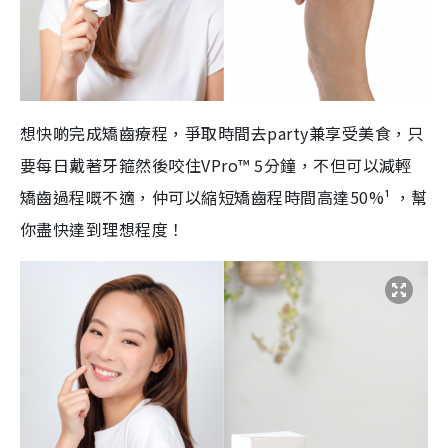
想快啲完成矯齒療程，爭取時間去party兼享受美食，只
要每日戴著牙箍然後咬住VPro™ 5分鐘，不但可以減輕
矯齒過程嘅不適，仲可以縮短矯齒程時間高達50%¹ ，幫
你盡快達到理想程度！