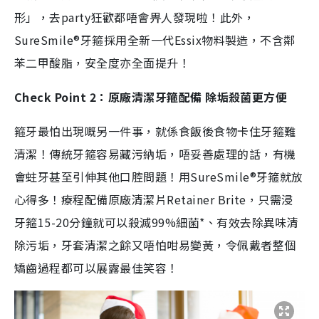
形」，去party狂歡都唔會畀人發現啦！此外，
SureSmile®牙箍採用全新一代Essix物料製造，不含鄰
苯二甲酸脂，安全度亦全面提升！
Check Point 2：原廠清潔牙箍配備 除垢殺菌更方便
箍牙最怕出現嘅另一件事，就係食飯後食物卡住牙箍難
清潔！傳統牙箍容易藏污納垢，唔妥善處理的話，有機
會蛀牙甚至引伸其他口腔問題！用SureSmile®牙箍就放
心得多！療程配備原廠清潔片Retainer Brite，只需浸
牙箍15-20分鐘就可以殺滅99%細菌*、有效去除異味清
除污垢，牙套清潔之餘又唔怕咁易變黃，令佩戴者整個
矯齒過程都可以展露最佳笑容！