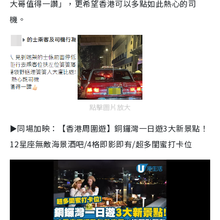
大哥值得一讚」，更希望香港可以多點如此熱心的司
機。
點擊圖片放大
►同場加映：【香港周圍遊】銅鑼灣一日遊3大新景點！
12星座無敵海景酒吧/4格即影即有/超多閨蜜打卡位