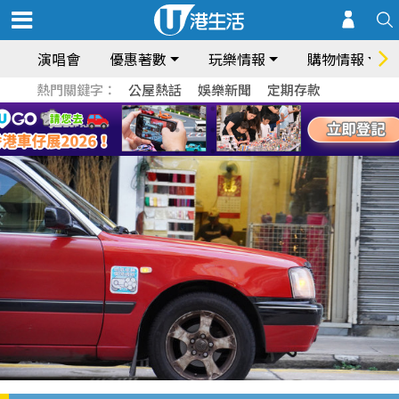
演唱會
優惠著數
玩樂情報
購物情報
熱門關鍵字：
公屋熱話
娛樂新聞
定期存款