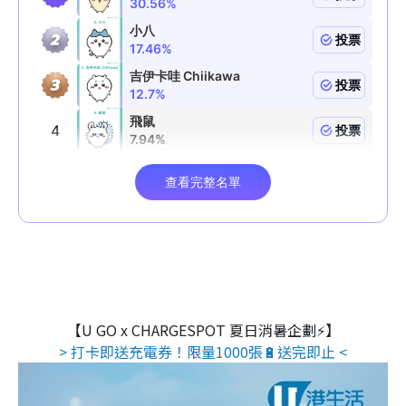
【U GO x CHARGESPOT 夏日消暑企劃⚡】
> 打卡即送充電券！限量1000張🔋送完即止 <