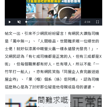
R
-
2:34
L
P
U
F
o
l
n
u
a
a
m
l
e
d
y
u
l
帖文一出，引來不少網民紛紛留言！有網民大讚指司機
e
t
s
d
e
c
m
:
r
是「萬中無一」、「人間極品，世間難求嘅一位絕世的
2
e
1
e
a
.
n
0
士佬！就好似漆黑中嘅螢火蟲一樣永遠發光發亮！」，
4
i
%
又網民認為「有七成司機都是正常的人，但有三成都是
X
n
街」，但每個職業都有好人，也有壞人，所以不能「一
i
竹竿打一船人」。亦有網民笑指「同屋企人食完飯送返
n
屋企咋」、「果（嗰）個系（係）佢阿媽」，認為司機
g
這麽熱心是為了討好那位疑是他母親或岳母的婆婆。
T
i
m