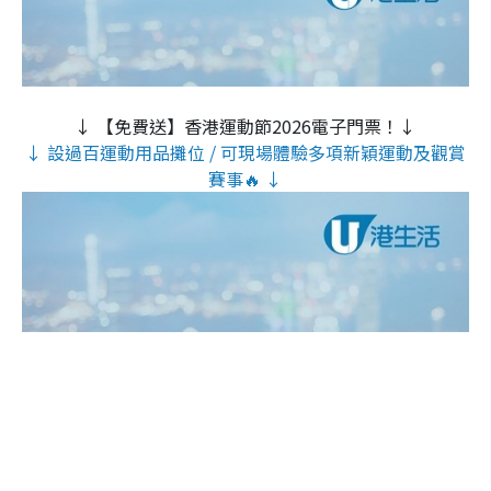
↓ 【免費送】香港運動節2026電子門票！↓
↓ 設過百運動用品攤位 / 可現場體驗多項新穎運動及觀賞
賽事🔥 ↓