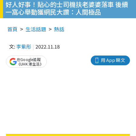
好人好事！貼心的士司機扶老婆婆落車 後續
一窩心舉動獲網民大讚：人間極品
首頁
生活話題
熱話
文:
李紫彤
2022.11.18
在Google追蹤
用 App 睇文
《UHK 港生活》