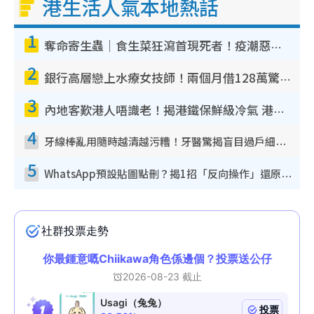
港生活人氣本地熱話
1
奪命寄生蟲｜食生菜狂瀉首現死者！疫潮惡化錄1.8萬宗病例 揭洗菜3大謬誤
2
銀行高層戀上水療女技師！兩個月借128萬驚覺「沉船」沉落火海 揭背後疑似邪教操控賣淫
3
內地客歎港人唔識老！揭港鐵保鮮級冷氣 港人求放過：咪投訴
4
牙線棒亂用隨時越清越污糟！牙醫驚揭盲目過戶細菌恐致蛀牙：呢種先係日常真保養
5
WhatsApp預設貼圖點刪？揭1招「反向操作」還原簡潔介面 附3步實測教學