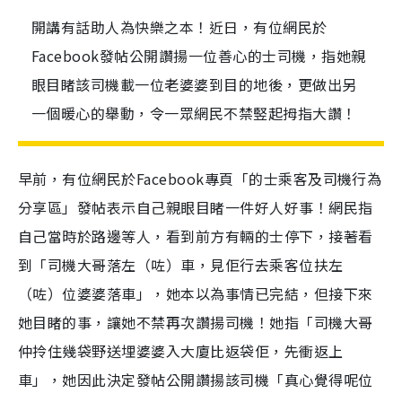
開講有話助人為快樂之本！近日，有位網民於
Facebook發帖公開讚揚一位善心的士司機，指她親
眼目睹該司機載一位老婆婆到目的地後，更做出另
一個暖心的舉動，令一眾網民不禁竪起拇指大讚！
早前，有位網民於
Facebook
專頁「的士乘客及司機行為
分享區」發帖表示自己親眼目睹一件好人好事！網民指
自己當時於路邊等人，看到前方有輛的士停下，接著看
到「司機大哥落左（咗）車，見佢行去乘客位扶左
（咗）位婆婆落車」，她本以為事情已完結，但接下來
她目睹的事，讓她不禁再次讚揚司機！她指「司機大哥
仲拎住幾袋野送埋婆婆入大廈比返袋佢，先衝返上
車」，她因此決定發帖公開讚揚該司機「真心覺得呢位