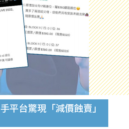
二手平台驚現「減價蝕賣」