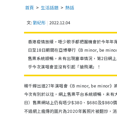
首頁
生活話題
熱話
文:
劉紀彤
2022.12.04
香港疫情放緩，唔少歌手都把握機會於今年年尾開
日至18日期間在亞博舉行《B minor, be 
售票系統順暢，未有出現塞車情況，第2日網
乎今次演唱會並沒有引起「搶飛潮」！
楊千嬅出道
27
年演唱會《
B minor, be minor
》
今次有別於以往，網上售
票
平台系
統
順暢，未有
日）售票網站上
仍有
唔少
$380、$680及$
不過網上瘋傳的圖片為2020年舊照片被翻炒，