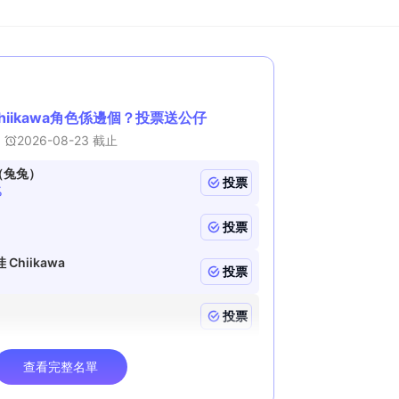
g
T
i
m
e