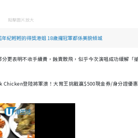
點擊圖片放大
屆年紀輕輕的得獎港姐 18歲攞冠軍都係美貌傾城
部分更表明不收手續費，
蝕賣散
飛
，似乎今次演唱成功
緩解
「
ak Chicken登陸將軍澳！大胃王挑戰贏$500現金券/身分證優