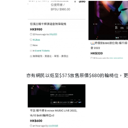
亦有網民以低至
$
575
放售原價
$680
的輪椅位，