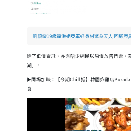
劉穎鏇19歲贏港姐亞軍好身材驚為天人 回顧歷
除了低價賣飛，亦有唔少網民以原價放售門票，
潮」！
►同場加映：【今期Chill抵】韓國炸雞店Purad
食