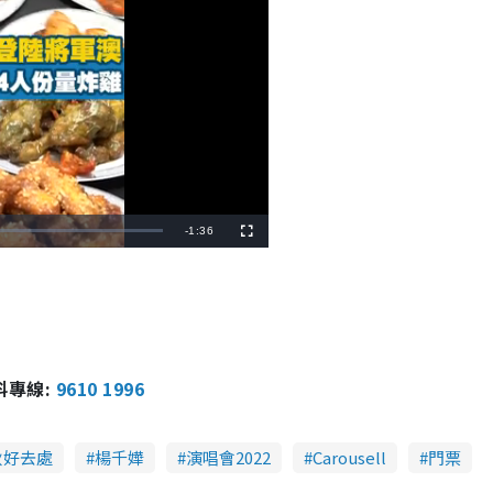
R
-
1:36
F
u
l
e
l
s
c
m
r
e
e
a
n
i
報料專線:
9610 1996
n
i
秋好去處
楊千嬅
演唱會2022
Carousell
門票
n