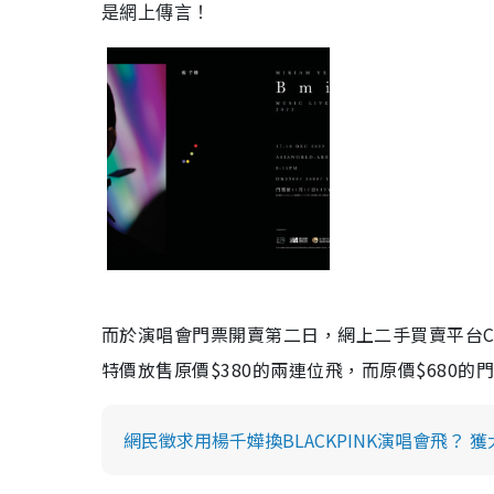
是網上傳言！
而於
演唱會門票開賣第二日，
網上二手買賣平台
C
特價放售原價
$380
的兩連位飛
，
而原價
$680
的
網民徵求用楊千嬅換BLACKPINK演唱會飛？ 獲大