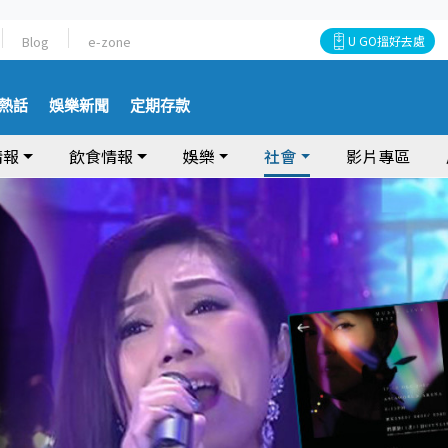
Blog
e-zone
U GO搵好去處
熱話
娛樂新聞
定期存款
情報
飲食情報
娛樂
社會
影片專區