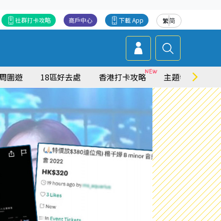
社群打卡攻略
商戶中心
下載 App
繁
简
周圍遊
18區好去處
香港打卡攻略
主題特集