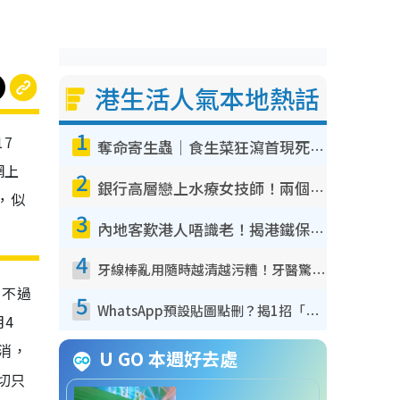
港生活人氣本地熱話
1
7
奪命寄生蟲｜食生菜狂瀉首現死者！疫潮惡化錄1.8萬宗病例 揭洗菜3大謬誤
網上
2
銀行高層戀上水療女技師！兩個月借128萬驚覺「沉船」沉落火海 揭背後疑似邪教操控賣淫
，似
3
內地客歎港人唔識老！揭港鐵保鮮級冷氣 港人求放過：咪投訴
4
牙線棒亂用隨時越清越污糟！牙醫驚揭盲目過戶細菌恐致蛀牙：呢種先係日常真保養
不過
5
WhatsApp預設貼圖點刪？揭1招「反向操作」還原簡潔介面 附3步實測教學
4
取消，
U GO 本週好去處
切
只