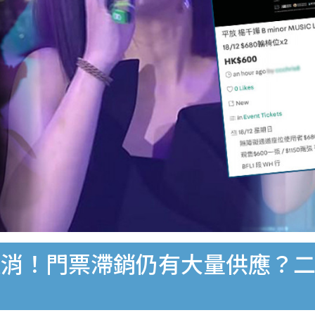
取消！門票滯銷仍有大量供應？