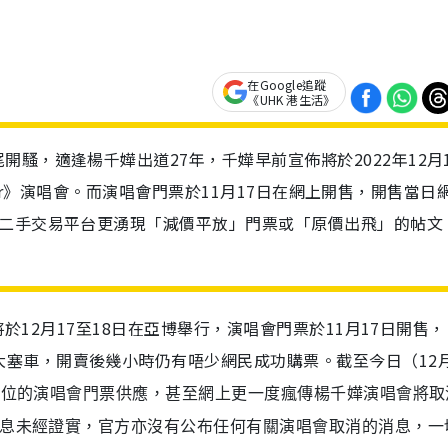
在Google追蹤
《UHK 港生活》
騷，適逢楊千嬅出道27年，千嬅早前宣佈將於2022年12月1
minor》演唱會。而演唱會門票於11月17日在網上開售，開售當日
上二手交易平台更湧現「減價平放」門票或「原價出飛」的帖文
將於
12
月
17
至
18
日在亞博舉行，演唱會門票於
11
月
17
日開售，
大
塞車，
開賣後幾小時仍有唔少網民成功購票。截至今日（12月
980價位的演唱會門票供應，甚至網上更一度瘋傳楊千嬅演唱會將
消息未經證實，官方亦沒有公布任何有關
演唱會取消的消息，一