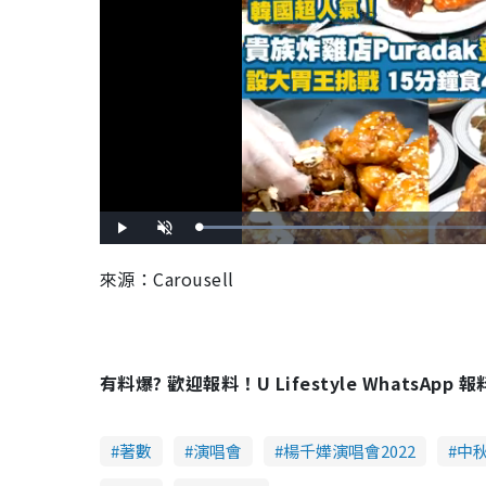
L
P
U
o
l
n
a
a
m
d
y
u
來源：Carousell
e
t
d
e
:
3
3
.
7
5
%
有料爆? 歡迎報料！U Lifestyle WhatsApp 
著數
演唱會
楊千嬅演唱會2022
中