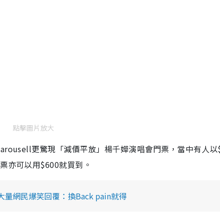
點擊圖片放大
arousell
更驚現「減價平放」
楊千嬅演唱會
門票，當中有人以
門票亦可以用
$600
就買到
。
量網民爆笑回覆：換Back pain就得