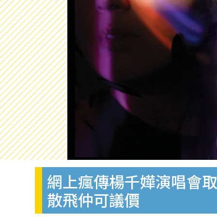
網上瘋傳楊千嬅演唱會
散飛仲可議價