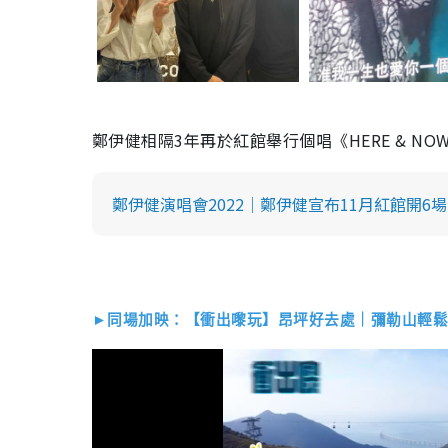
鄭伊健相隔3年再於紅館舉行個唱《HERE & NOW EK
鄭伊健演唱會2022｜鄭伊健宣布11月紅館開6
►同場加映：【衝出嚟玩】昂坪好去處｜彌勒山輕鬆