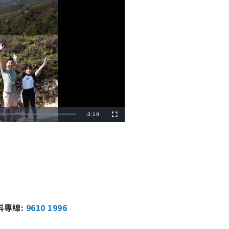
R
-
3:19
F
u
l
e
l
s
c
m
r
e
e
a
n
i
n
報料專線:
9610 1996
i
n