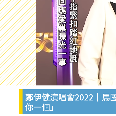
鄭伊健演唱會2022｜
你一個」