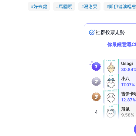
好去處
馬國明
湯洛雯
鄭伊健演唱