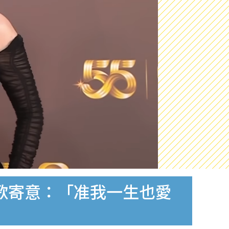
憑歌寄意：「准我一生也愛