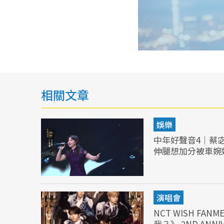
相關文章
娛樂
中年好聲音4｜蔡
伸腿想加分被車婉
演唱會
NCT WISH FA
我？》 2ND ANN