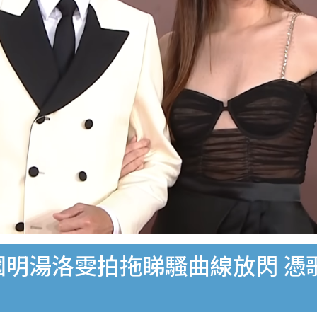
馬國明湯洛雯拍拖睇騷曲線放閃 