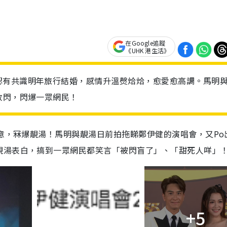
在Google追蹤
《UHK 港生活》
認有共識明年旅行結婚，感情升溫㷫烚烚，愈愛愈高調。馬明
放閃，閃爆一眾網民！
寄意，冧爆靚湯！馬明與靚湯日前拍拖睇鄭伊健的演唱會，又Po
靚湯表白，搞到一眾網民都笑言「被閃盲了」、「甜死人咩」
+5