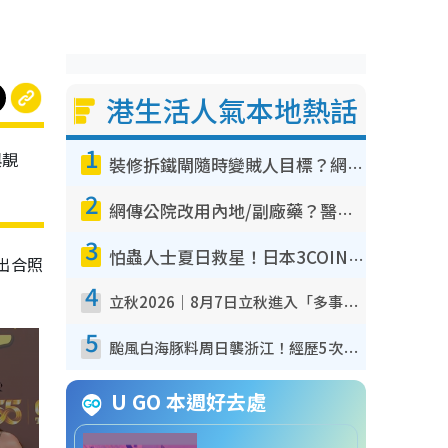
港生活人氣本地熱話
1
與靚
裝修拆鐵閘隨時變賊人目標？網民揭2大關鍵用途：裝新式等於白裝？附新舊鐵閘分別
2
網傳公院改用內地/副廠藥？醫生拆解正副廠分別 揭4類人換藥隨時出事
3
怕蟲人士夏日救星！日本3COINS爆紅驅蟲神器$45起 1招「全程免觸碰」輕鬆搞定小強
出合照
4
！
立秋2026｜8月7日立秋進入「多事之秋」 3件事唔做得！專家教6招開運 清枱頭／銀包納氣接好運
5
颱風白海豚料周日襲浙江！經歷5次「眼牆置換」極罕見 成登陸內地最長途颱風
U GO 本週好去處