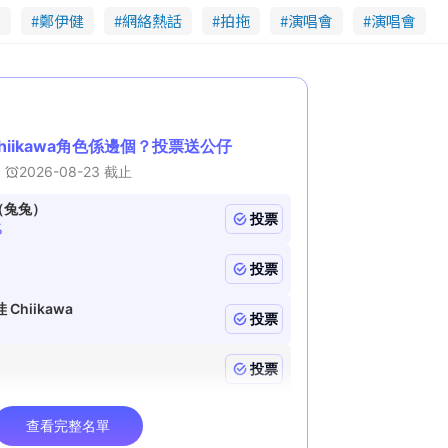
會
鄭伊健
網絡熱話
g 
拍拖
演唱會
演唱會
T
i
m
e 