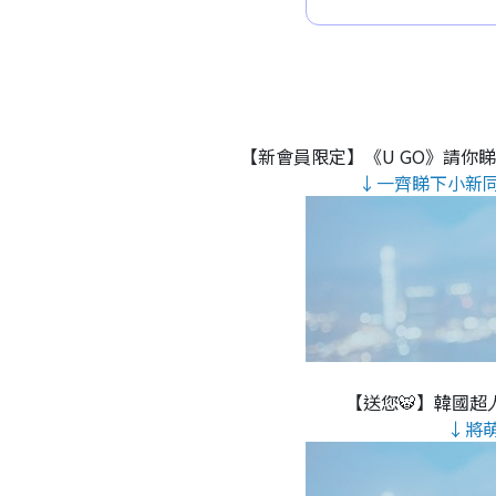
【新會員限定】《U GO》請你
↓一齊睇下小新
【送您🐯】韓國超人
↓將