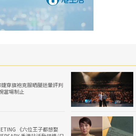
宓婕穿旗袍克服晒腿迷暈評判
婉當場制止
NMEETING 《六位王子都想娶
IVERSARY 香港站活動詳情/日