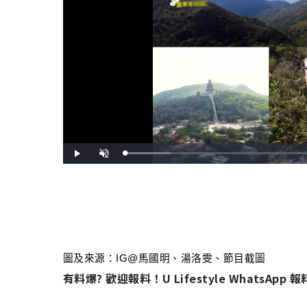
L
P
U
o
l
n
a
a
m
d
y
u
e
t
d
e
: 
1
6
.
2
8
%
圖及來源：IG@馬國明、湯洛雯、節目截圖
有料爆? 歡迎報料！U Lifestyle WhatsApp 