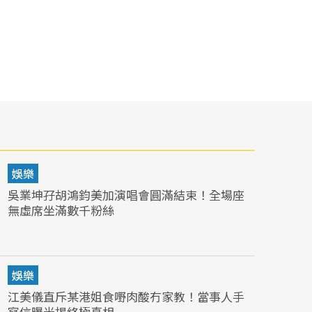
娛樂
吳業坤孖胡鴻鈞美加演唱會圓滿結束！全場座
無虛席坐滿數千粉絲
娛樂
江美儀直斥某港姐食嘢肉酸冇家教！當事人手
寫信曝光揭終極真相