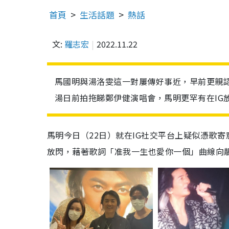
首頁
生活話題
熱話
文:
羅志宏
2022.11.22
馬國明與湯洛雯這一對屢傳好事近，早前更親
湯日前拍拖睇鄭伊健演唱會，馬明更罕有在IG
馬明今日（22日）就在IG社交平台上疑似憑歌
放閃，藉著歌詞「准我一生也愛你一個」曲線向