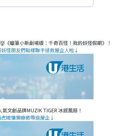
睇👹《蠟筆小新劇場版：千奇百怪！我的妖怪假期》！
同妖怪朋友們點樣聯手拯救屋企人啦↓
氣文創品牌MUZIK TIGER 冰感風扇！
萌虎嘅慵懶療癒帶返屋企↓