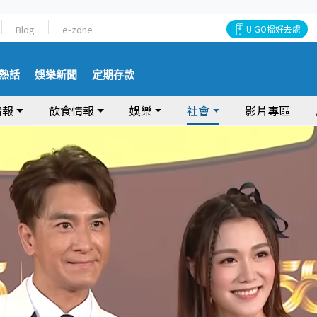
Blog
e-zone
U GO搵好去處
熱話
娛樂新聞
定期存款
情報
飲食情報
娛樂
社會
影片專區