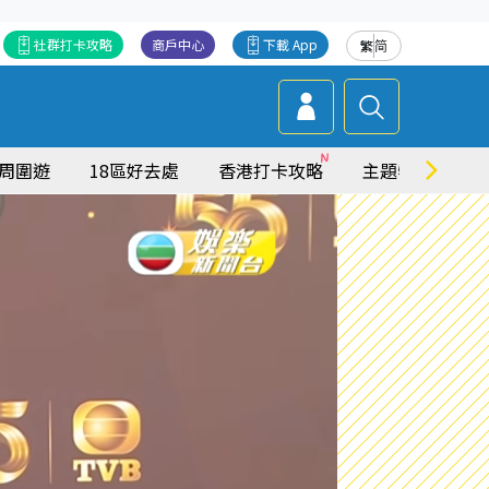
社群打卡攻略
商戶中心
下載 App
繁
简
周圍遊
18區好去處
香港打卡攻略
主題特集