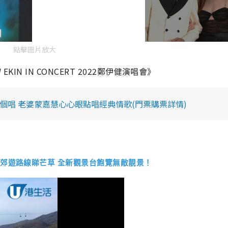
點擊圖片放大
IN IN CONCERT 2022鄭伊健演唱會》
場個唱 老婆蒙嘉慧心心眼點唱經典情歌(門票購票詳情)
郊遊路線睇芒草 全新觀景台飽覽無敵靚景！