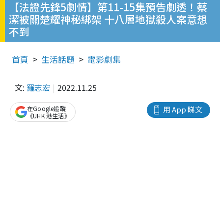
【法證先鋒5劇情】第11-15集預告劇透！蔡
潔被關楚耀神秘綁架 十八層地獄殺人案意想
不到
首頁
生活話題
電影劇集
文:
羅志宏
2022.11.25
在Google追蹤
用 App 睇文
《UHK 港生活》