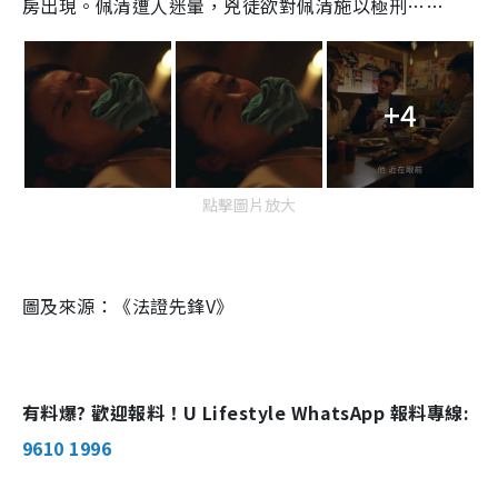
房出現。佩清遭人迷暈，兇徒欲對佩清施以極刑……
+4
點擊圖片放大
圖及來源：《法證先鋒V》
有料爆? 歡迎報料！U Lifestyle WhatsApp 報料專線:
9610 1996