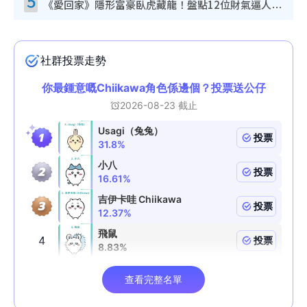
5
《愛回家》隱形富豪臥虎藏龍！盤點12位財氣逼人的有錢藝人：呢位靚女3億身家唔憂做