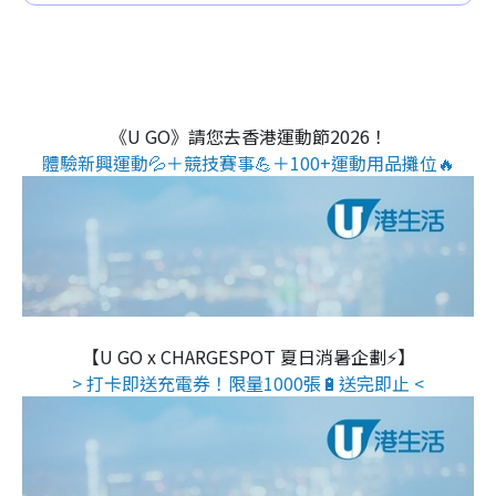
《U GO》請您去香港運動節2026！
體驗新興運動💦＋競技賽事💪＋100+運動用品攤位🔥
【U GO x CHARGESPOT 夏日消暑企劃⚡】
> 打卡即送充電券！限量1000張🔋送完即止 <