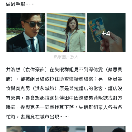
做過手腳……
+4
點擊圖片放大
井浩然（袁偉豪飾）在失眠群組見不到譚倩雯（蔡思貝
飾），卻被組員貓奴拉住助查懷疑虐貓案；另一組員暴
食與秦克男（洪永城飾）原是某拉麵店的常客，麵店沒
有營業，暴食想起拉麵師傅田中因遭徒弟背叛欲找對方
晦氣，遂與克男一同尋找其下落。失眠群組眾人各有各
忙時，喪屍竟在城市出現……