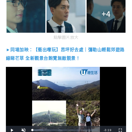
+4
點擊圖片放大
►同場加映：【衝出嚟玩】昂坪好去處｜彌勒山輕鬆郊遊路
線睇芒草 全新觀景台飽覽無敵靚景！
R
-
3:19
L
P
U
F