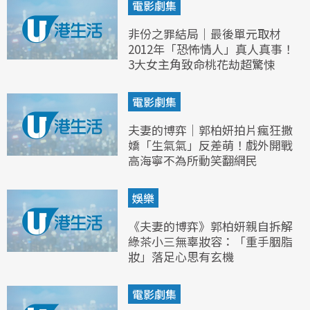
電影劇集
非份之罪結局｜最後單元取材
2012年「恐怖情人」真人真事！
3大女主角致命桃花劫超驚悚
電影劇集
夫妻的博弈｜郭柏妍拍片瘋狂撒
嬌「生氣氣」反差萌！戲外開戰
高海寧不為所動笑翻網民
娛樂
《夫妻的博弈》郭柏妍親自拆解
綠茶小三無辜妝容：「重手胭脂
妝」落足心思有玄機
電影劇集