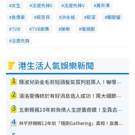
女生
法證先鋒5
法證先鋒V
黃宗澤
袁偉豪
蔡思貝
洪永城
蔡潔
關楚耀
TVB
TVB劇集
娛樂
電視劇
法證先鋒
港生活人氣娛樂新聞
1
簡淑兒染金毛剪短頭髮氣質判若兩人！嚇壞老公麥大力都認唔出：「你做咩事？」
2
湯洛雯傳終於有好消息造人成功！兩大細節曝孕味極濃惹猜測：大肚婆先會咁！
3
五索親揭10年前負債人生逆襲奇蹟！全靠去一地方轉運後即遇上馬先生
4
林芊妤親解12年前「殘廁Gathering」真相！高層解約一句話重創尊嚴至今拒返TVB