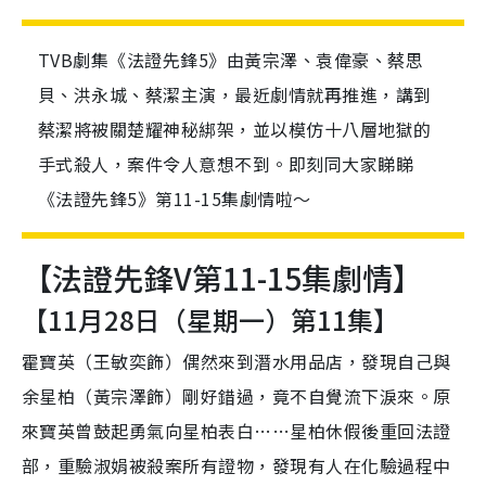
TVB劇集《法證先鋒5》由黃宗澤、袁偉豪、蔡思
貝、洪永城、蔡潔主演，最近劇情就再推進，講到
蔡潔將被關楚耀神秘綁架，並以模仿十八層地獄的
手式殺人，案件令人意想不到。即刻同大家睇睇
《法證先鋒5》第11-15集劇情啦～
【法證先鋒V第11-15集劇情】
【11月28日（星期一）第11集】
霍寶英（王敏奕飾）偶然來到潛水用品店，發現自己與
余星柏（黃宗澤飾）剛好錯過，竟不自覺流下淚來。原
來寶英曾鼓起勇氣向星柏表白……星柏休假後重回法證
部，重驗淑娟被殺案所有證物，發現有人在化驗過程中