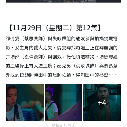
o
l
n
u
a
a
m
l
e
d
y
u
l
e
t
s
d
e
c
m
: 
r
1
e
6
e
a
【11月29日（星期二）第12集】
.
n
2
8
i
%
譚倩雯（蔡思貝飾）與失眠群組的龍友參與拍攝喪屍電
n
影，女主角的愛犬走失，倩雯尋找時遇上正在尋血貓的
i
井浩然（袁偉豪飾）與貓奴，托他順道尋狗。浩然尋獲
n
的血貓身上有人造血漿；秦克男（洪永城飾）與暴食意
g 
外找到拉麵師傅田中的恩師佐藤，得知田中的秘密……
T
i
m
+4
e 
點擊圖片放大