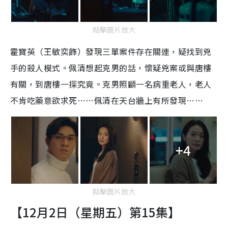
點擊圖片放大
霍寶英（王敏奕飾）發現三單案件存在關連，疑找到兇
手的殺人模式。佩清想起克男的話，懷疑兇案或與唐樓
有關，到唐樓一探究竟。克男照顧一名病重老人，老人
不肯吃藥意欲求死……佩清在天台牆上有所發現……
+4
點擊圖片放大
【12月2日（星期五）第15集】