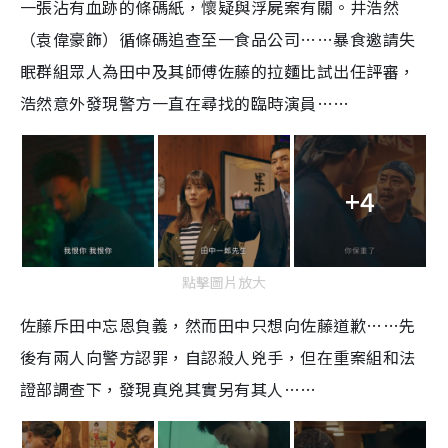
一張沾有血跡的條碼紙，懷疑與浮屍案有關。井浩然
（袁偉豪飾）循條碼追查至一食品公司……暴食邀請失
眠群組眾人為田中及其師傅佐藤的拉麵比試出任評審，
浩然意外發現警方一直在尋找的臨時演員……
+4
點擊圖片放大
佐藤斥田中忘恩負義，然而田中只想向佐藤道歉……先
後有兩人向警方認罪，自認殺人兇手，但在重案組和法
證部調查下，發現真兇其實另有其人……