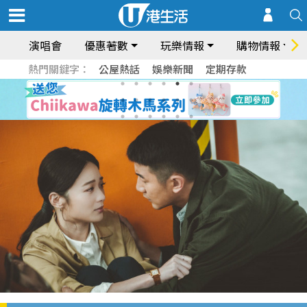
演唱會
優惠著數
玩樂情報
購物情報
熱門關鍵字：
公屋熱話
娛樂新聞
定期存款