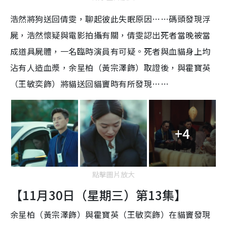
浩然將狗送回倩雯，聊起彼此失眠原因……碼頭發現浮
屍，浩然懷疑與電影拍攝有關，倩雯認出死者當晚被當
成道具屍體，一名臨時演員有可疑。死者與血貓身上均
沾有人造血漿，余星柏（黃宗澤飾）取證後，與霍寶英
（王敏奕飾）將貓送回貓竇時有所發現……
+4
點擊圖片放大
【11月30日（星期三）第13集】
余星柏（黃宗澤飾）與霍寶英（王敏奕飾）在貓竇發現