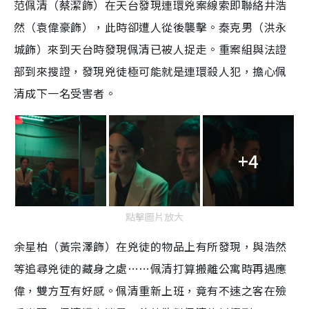
范佩清（蔡潔飾）在天台發現連環兇案線索即聯絡井浩
然（袁偉豪飾），此時卻遭人從後襲擊。秦克男（洪永
城飾）來到天台時發現佩清已被人捉走。重案組與法證
部到來搜證，發現兇徒極可能就是連環殺人犯，擔心佩
清成下一名受害者。
+4
點擊圖片放大
余星柏（黃宗澤飾）在兇徒的物品上有所發現，與浩然
等追尋兇徒的藏身之處……佩清打算搬離公寓時再遇應
偉，雙方互有好感。佩清重新上班，竟有不速之客在殮