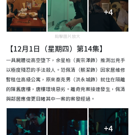
+4
點擊圖片放大
【12月1日（星期四）第14集】
一具屍體從高空墮下，余星柏（黃宗澤飾）推測出兇手
以極度殘忍的手法殺人。范佩清（蔡潔飾）因家居維修
暫租住高級公寓，原來秦克男（洪永城飾）就住在隔離
的陳舊唐樓，唐樓環境惡劣。離奇兇案接連發生，佩清
與鄰居應偉更目睹其中一案的案發經過。
+4