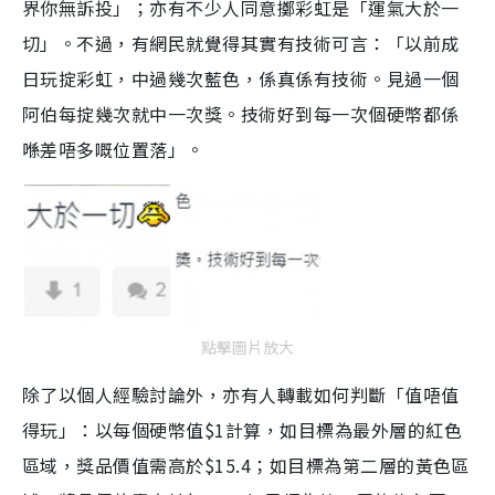
界你無訴投」；亦有不少人同意擲彩虹是「運氣大於一
切」。不過，有網民就覺得其實有技術可言：「以前成
日玩掟彩虹，中過幾次藍色，係真係有技術。見過一個
阿伯每掟幾次就中一次獎。技術好到每一次個硬幣都係
喺差唔多嘅位置落」。
點擊圖片放大
除了以個人經驗討論外，亦有人轉載如何判斷「值唔值
得玩」：以每個硬幣值$1計算，如目標為最外層的紅色
區域，獎品價值需高於$15.4；如目標為第二層的黃色區