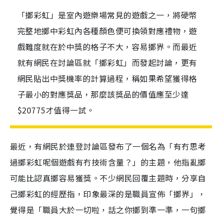
「擲彩虹」是室內遊樂場常見的遊戲之一，將硬幣
完整地擲中彩虹內各種顏色便可換領對應禮物，遊
戲難度就在於中獎的格子不大，容易擲界。而最近
就有網民在討論區就「擲彩虹」而發起討論，更有
網民貼出中獎機率的計算過程，稱如果希望獲得格
子最小的對應獎品，那麼該獎品的價值應至少達
$20775才值得一試。
最近，有網民於連登討論區發布了一個名為「有冇思考
過擲彩虹呢個遊戲有冇技術含量？」的主題，他指亂擲
可能比認真擲容易獲獎。不少網民回覆主題時，分享自
己擲彩虹的經歷指，印象最深的是職員宣佈「擲界」，
覺得是「職員大於一切啦，話之你擲到準一準，一句擲