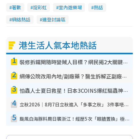
i
著數
掟彩虹
室內遊樂場
熱話
n
網絡熱話
連登討論區
g
T
港生活人氣本地熱話
i
m
1
e
裝修拆鐵閘隨時變賊人目標？網民揭2大關鍵用途：裝新式等於白裝？附新舊鐵閘分別
2
網傳公院改用內地/副廠藥？醫生拆解正副廠分別 揭4類人換藥隨時出事
3
怕蟲人士夏日救星！日本3COINS爆紅驅蟲神器$45起 1招「全程免觸碰」輕鬆搞定小強
4
立秋2026｜8月7日立秋進入「多事之秋」 3件事唔做得！專家教6招開運 清枱頭／銀包納氣接好運
5
颱風白海豚料周日襲浙江！經歷5次「眼牆置換」極罕見 成登陸內地最長途颱風