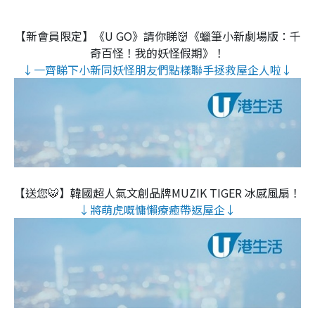
【新會員限定】《U GO》請你睇👹《蠟筆小新劇場版：千
奇百怪！我的妖怪假期》！
↓一齊睇下小新同妖怪朋友們點樣聯手拯救屋企人啦↓
【送您🐯】韓國超人氣文創品牌MUZIK TIGER 冰感風扇！
↓將萌虎嘅慵懶療癒帶返屋企↓