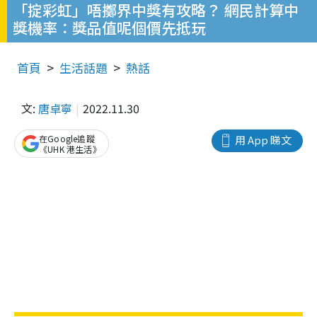
「掟彩虹」唔擲界中獎有攻略？ 網民計算中
獎機率：獎品值呢個價先抵玩
首頁
生活話題
熱話
文:
唐卓寧
2022.11.30
在Google追蹤
用 App 睇文
《UHK 港生活》