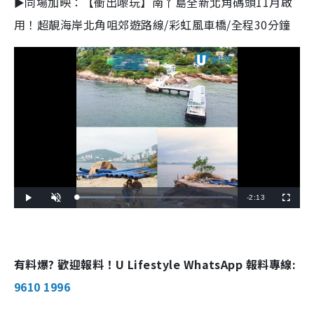
►同場加映：【衝出嚟玩】南丫島全新北角碼頭11月啟
用！超靚海岸北角咀郊遊路線/彩虹風車橋/全程30分鐘
R
-
2:13
L
P
U
F
o
l
n
u
a
a
m
l
e
d
y
u
l
e
t
s
d
e
c
m
:
r
2
e
4
e
有料爆? 歡迎報料！U Lifestyle WhatsApp 報料專線:
a
.
n
3
6
i
9610 1996
%
n