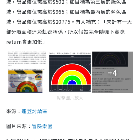
域，獎品價值需高於$502；如目標為第三層的綠色區
域，獎品價值需高於$965；如目標為最內層的藍色區
域，獎品價值需高於$20775。有人補充：「未計有一大
部分嘅面積連彩虹都唔係，所以假設完全隨機下實際
return會更加低」
+4
點擊圖片放大
來源：
連登討論區
圖片來源：
冒險樂園