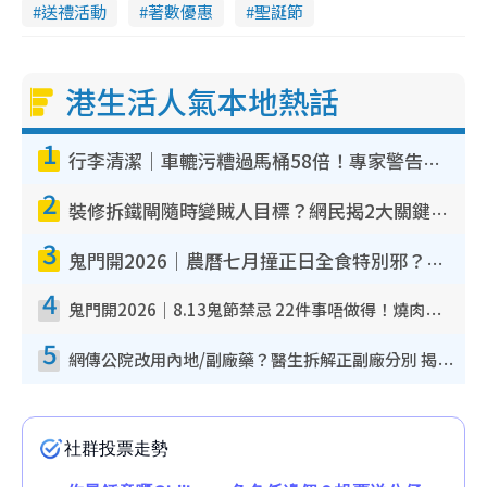
送禮活動
著數優惠
聖誕節
港生活人氣本地熱話
1
行李清潔｜車轆污糟過馬桶58倍！專家警告忌用酒精抹 教1招免污手除菌
2
裝修拆鐵閘隨時變賊人目標？網民揭2大關鍵用途：裝新式等於白裝？附新舊鐵閘分別
3
鬼門開2026｜農曆七月撞正日全食特別邪？專家警告切忌做一事！揭4大禁忌+2招保平安
4
鬼門開2026｜8.13鬼節禁忌 22件事唔做得！燒肉、刺身要少食？半夜勿吹口哨/打呢個電話
5
網傳公院改用內地/副廠藥？醫生拆解正副廠分別 揭4類人換藥隨時出事