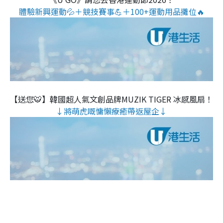
體驗新興運動💦＋競技賽事💪＋100+運動用品攤位🔥
【送您🐯】韓國超人氣文創品牌MUZIK TIGER 冰感風扇！
↓將萌虎嘅慵懶療癒帶返屋企↓