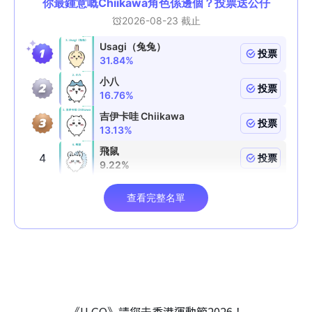
《U GO》請您去香港運動節2026！