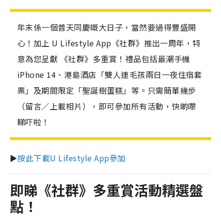
年末係一個普天同慶嘅大日子，當然要過得豐盛開
心！加上 U Lifestyle App《社群》推出一周年，特
意為您呈獻 《社群》多重賞！禮品包括最潮手機
iPhone 14、港島酒店「雙人連毛孩兩日一夜住宿套
票」及期間限定「聖誕樹蛋糕」等。只需簡單幾步
（留言／上載相片），即可參加所有活動，快啲嚟
睇吓啦！
►
按此下載U Lifestyle App參加
即睇《社群》多重賞活動精選盤
點！