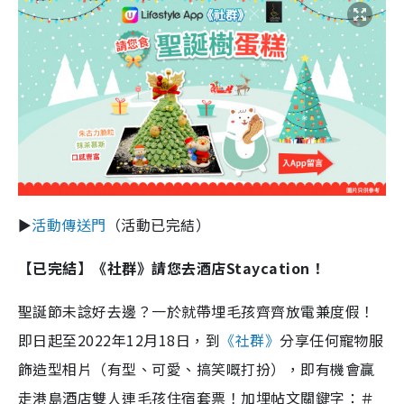
►
活動傳送門
（活動已完結）
【已完結】
《社群》請您去酒店Staycation！
聖誕節未諗好去邊？一於就帶埋毛孩齊齊放電兼度假！
即日起至2022年12月18日，到
《社群》
分享任何寵物服
飾造型相片（有型、可愛、搞笑嘅打扮），即有機會贏
走港島酒店雙人連毛孩住宿套票！加埋帖文關鍵字：＃