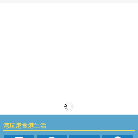
港玩港食港生活