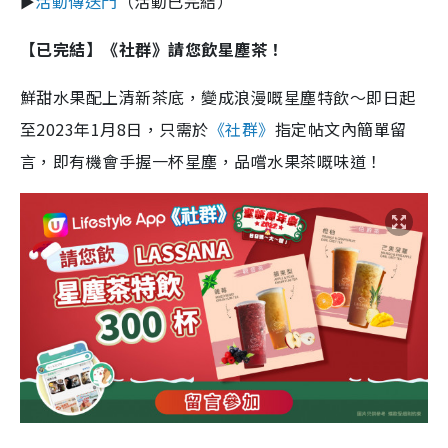
►
活動傳送門
（活動已完結）
【已完結】
《社群》請您飲星塵茶！
鮮甜水果配上清新茶底，變成浪漫嘅星塵特飲～即日起
至2023年1月8日，只需於
《社群》
指定帖文內簡單留
言，即有機會手握一杯星塵，品嚐水果茶嘅味道！