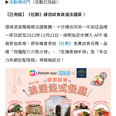
►
活動傳送門
（活動已完結）
【已完結】
《社群》請您試食浪漫法國菜！
環境浪漫雅緻嘅法國餐廳，十分適合同另一半前往品嚐
～即日起至2022年12月23日，按照指定步驟入 APP 填
寫參加表格，即有機會參加
《社群》
免費試食任務，品
嚐「拖羅配八爪魚沙律」、「炭燒黑椒羊柳」及「朱古
力布朗尼配雪糕」等精緻菜式！