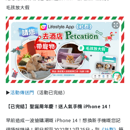
毛孩放大假
►
活動傳送門
（活動已完結）
【已完結】
聖誕周年慶！送人氣手機 iPhone 14！
早前造成一波搶購潮嘅 iPhone 14！想換新手機嘅您記
得唔好錯過！即日起至2022年12月25日，到
《社群》
簡