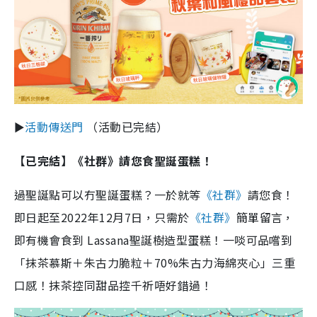
►
活動傳送門
（活動已完結）
【已完結】
《社群》請您食聖誕蛋糕！
過聖誕點可以冇聖誕蛋糕？一於就等
《社群》
請您食！
即日起至2022年12月7日，只需於
《社群》
簡單留言，
即有機會食到 Lassana聖誕樹造型蛋糕！一啖可品嚐到
「抹茶慕斯＋朱古力脆粒＋70%朱古力海綿夾心」三重
口感！抹茶控同甜品控千祈唔好錯過！