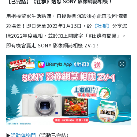
【已完結】
《社群》送您 SONY 影像網誌相機！
用相機留影生活點滴，日後時間沉澱後亦能再次回憶精
彩場景！即日起至2023年1月15日，於
《社群》
分享您
嘅2022年度靚相，並於加上關鍵字「#社群時間囊」，
即有機會贏走 SONY 影像網誌相機 ZV-1！
►
活動傳送門
（活動已完結）