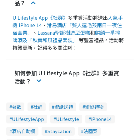
品？
U Lifestyle App《社群》
多重賞活動將送出
人氣手
機 iPhone 14
、
港島酒店「雙人連毛孩兩日一夜住
宿套票」
、
Lassana聖誕樹造型蛋糕
和
麒麟一番搾
啤酒及「秋葉和風禮品套裝」
等豐富禮品。活動將
持續更新，記得多多關注喇！
如何參加 U Lifestyle App《社群》多重賞
活動？
著數
社群
聖誕送禮
聖誕禮物
ULifestyleApp
ULifestyle
iPhone14
酒店自助餐
Staycation
法國菜