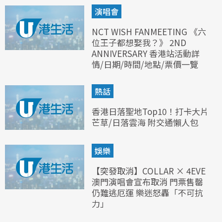
演唱會
NCT WISH FANMEETING 《六
位王子都想娶我？》 2ND
ANNIVERSARY 香港站活動詳
情/日期/時間/地點/票價一覽
熱話
香港日落聖地Top10！打卡大片
芒草/日落雲海 附交通懶人包
娛樂
【突發取消】COLLAR × 4EVE
澳門演唱會宣布取消 門票售罄
仍難逃厄運 樂迷怒轟「不可抗
力」