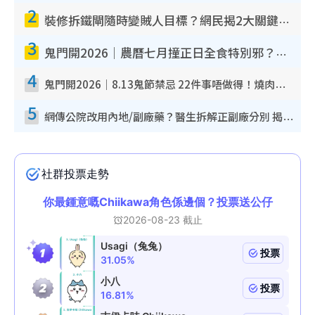
2
裝修拆鐵閘隨時變賊人目標？網民揭2大關鍵用途：裝新式等於白裝？附新舊鐵閘分別
3
鬼門開2026｜農曆七月撞正日全食特別邪？專家警告切忌做一事！揭4大禁忌+2招保平安
4
鬼門開2026｜8.13鬼節禁忌 22件事唔做得！燒肉、刺身要少食？半夜勿吹口哨/打呢個電話
5
網傳公院改用內地/副廠藥？醫生拆解正副廠分別 揭4類人換藥隨時出事