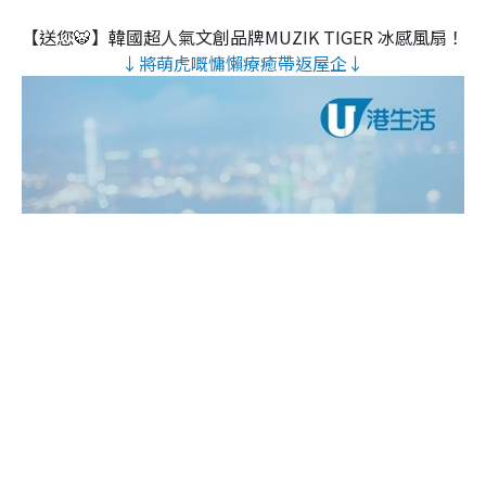
【送您🐯】韓國超人氣文創品牌MUZIK TIGER 冰感風扇！
↓將萌虎嘅慵懶療癒帶返屋企↓