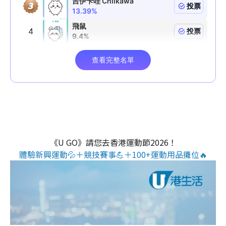
《U GO》請您去香港運動節2026！
體驗新興運動💦＋競技賽事💪＋100+運動用品攤位🔥