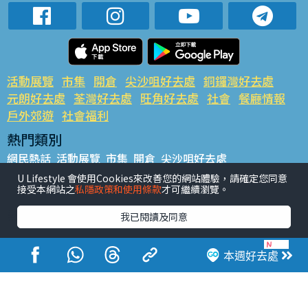
活動展覽
市集
開倉
尖沙咀好去處
銅鑼灣好去處
元朗好去處
荃灣好去處
旺角好去處
社會
餐廳情報
戶外郊遊
社會福利
熱門類別
網民熱話
活動展覽
市集
開倉
尖沙咀好去處
銅鑼灣好去處
元朗好去處
荃灣好去處
旺角好去處
社會
U Lifestyle 會使用Cookies來改善您的網站體驗，請確定您同意
接受本網站之
私隱政策和使用條款
才可繼續瀏覽。
餐廳情報
戶外郊遊
熱門標籤
我已閱讀及同意
#UGO搵好去處
#人氣活動推介
#美食社群熱話
#親子玩樂好去處
#ULifestyle應用程式
#限時搶
本週好去處
#UJetso禮物放送
#ULifestyle商戶中心
#著數
#網絡熱話
香港經濟日報版權所有©2026