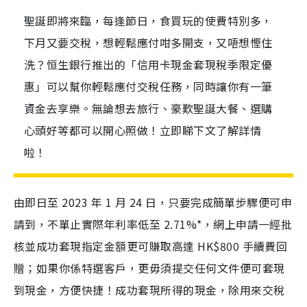
聖誕即將來臨，每逢節日，食買玩的使費特別多，
下月又要交稅，想輕鬆應付咁多開支，又唔想慳住
洗？恒生銀行推出的「信用卡現金套現稅季限定優
惠」可以幫你輕鬆應付交稅任務，同時讓你有一筆
資金去享樂。無論想去旅行、豪歎聖誕大餐、選購
心頭好等都可以開心照做！立即睇下文了解詳情
啦！
由即日至 2023 年 1 月 24 日，只要完成簡單步驟便可申
請到，不單止實際年利率低至 2.71%*，網上申請一經批
核並成功套現指定金額更可賺取高達 HK$800 手續費回
贈；如果你係特選客戶，更毋須提交任何文件便可套現
到現金，方便快捷！成功套現所得的現金，除用來交稅