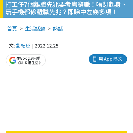
打工仔7個離職先兆要考慮辭職！唔想起身、
玩手機都係離職先兆？即睇中左幾多項！
首頁
生活話題
熱話
文:
劉紀彤
2022.12.25
在Google追蹤
用 App 睇文
《UHK 港生活》