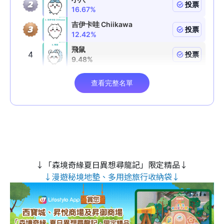
↓「森境奇緣夏日異想尋龍記」限定精品↓
↓漫遊秘境地墊、多用途旅行收納袋↓