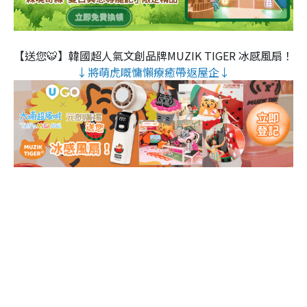
【送您🐯】韓國超人氣文創品牌MUZIK TIGER 冰感風扇！
↓將萌虎嘅慵懶療癒帶返屋企↓