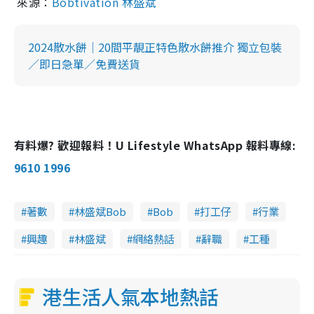
來源：
Bobtivation 林盛斌
2024散水餅｜20間平靚正特色散水餅推介 獨立包裝
／即日急單／免費送貨
有料爆? 歡迎報料！U Lifestyle WhatsApp 報料專線:
9610 1996
著數
林盛斌Bob
Bob
打工仔
行業
興趣
林盛斌
網絡熱話
辭職
工種
港生活人氣本地熱話