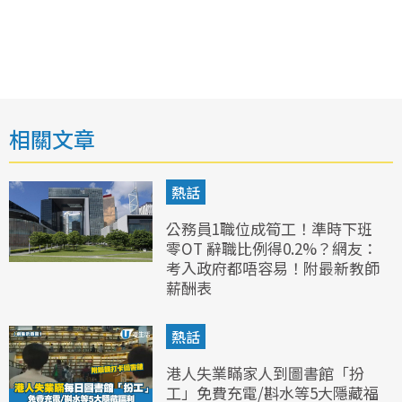
相關文章
熱話
公務員1職位成筍工！準時下班
零OT 辭職比例得0.2%？網友：
考入政府都唔容易！附最新教師
薪酬表
熱話
港人失業瞞家人到圖書館「扮
工」免費充電/斟水等5大隱藏福