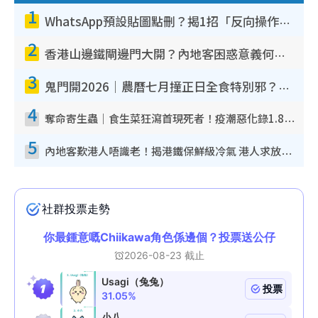
1
WhatsApp預設貼圖點刪？揭1招「反向操作」還原簡潔介面 附3步實測教學
2
香港山邊鐵閘邊門大開？內地客困惑意義何在！網民神回覆：呢種叫法理性防禦
3
鬼門開2026｜農曆七月撞正日全食特別邪？專家警告切忌做一事！揭4大禁忌+2招保平安
4
奪命寄生蟲｜食生菜狂瀉首現死者！疫潮惡化錄1.8萬宗病例 揭洗菜3大謬誤
5
內地客歎港人唔識老！揭港鐵保鮮級冷氣 港人求放過：咪投訴