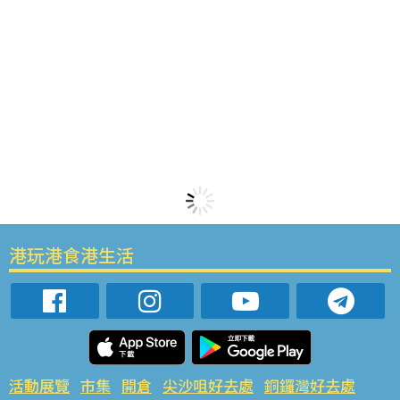
港玩港食港生活
活動展覽
市集
開倉
尖沙咀好去處
銅鑼灣好去處