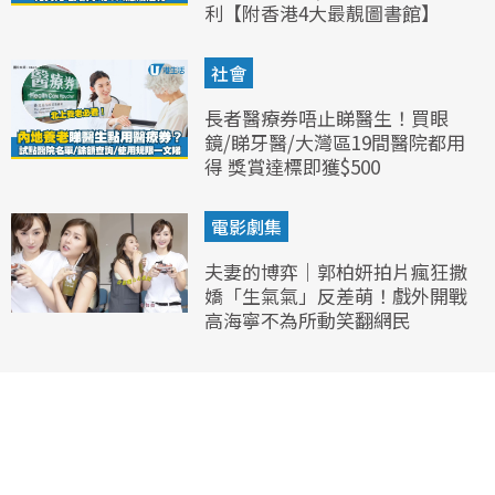
利【附香港4大最靚圖書館】
社會
長者醫療券唔止睇醫生！買眼
鏡/睇牙醫/大灣區19間醫院都用
得 獎賞達標即獲$500
電影劇集
夫妻的博弈｜郭柏妍拍片瘋狂撒
嬌「生氣氣」反差萌！戲外開戰
高海寧不為所動笑翻網民