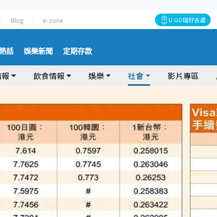
Blog
e-zone
U GO搵好去處
熱話
娛樂新聞
定期存款
情報
飲食情報
娛樂
社會
影片專區