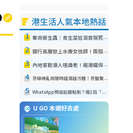
港生活人氣本地熱話
1
奪命寄生蟲｜食生菜狂瀉首現死者！疫潮惡化錄1.8萬宗病例 揭洗菜3大謬誤
2
銀行高層戀上水療女技師！兩個月借128萬驚覺「沉船」沉落火海 揭背後疑似邪教操控賣淫
3
內地客歎港人唔識老！揭港鐵保鮮級冷氣 港人求放過：咪投訴
4
牙線棒亂用隨時越清越污糟！牙醫驚揭盲目過戶細菌恐致蛀牙：呢種先係日常真保養
5
WhatsApp預設貼圖點刪？揭1招「反向操作」還原簡潔介面 附3步實測教學
U GO 本週好去處