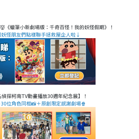
睇👹《蠟筆小新劇場版：千奇百怪！我的妖怪假期》！
同妖怪朋友們點樣聯手拯救屋企人啦↓
名偵探柯南TV動畫播放30週年紀念展】！
30位角色同框📸＋原創限定感謝劇場🍿