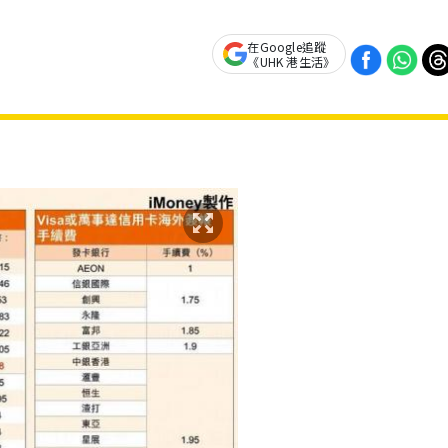
在Google追蹤
《UHK 港生活》