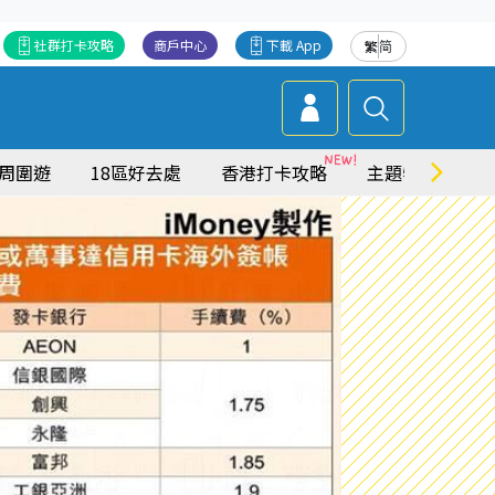
社群打卡攻略
商戶中心
下載 App
繁
简
周圍遊
18區好去處
香港打卡攻略
主題特集