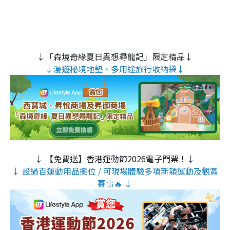
↓「森境奇緣夏日異想尋龍記」限定精品↓
↓漫遊秘境地墊、多用途旅行收納袋↓
↓ 【免費送】香港運動節2026電子門票！↓
↓ 設過百運動用品攤位 / 可現場體驗多項新穎運動及觀賞
賽事🔥 ↓