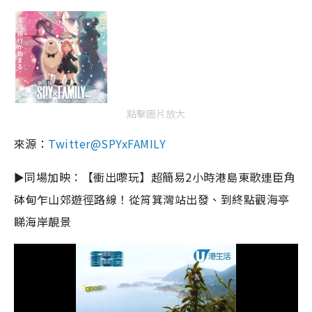
點擊圖片放大
來源：
Twitter@SPYxFAMILY
►同場加映：【衝出嚟玩】超簡易2小時港島東歌連臣角
砵甸乍山郊遊徑路線！從筲箕灣站出發、到終點觀海亭
睇海岸靚景