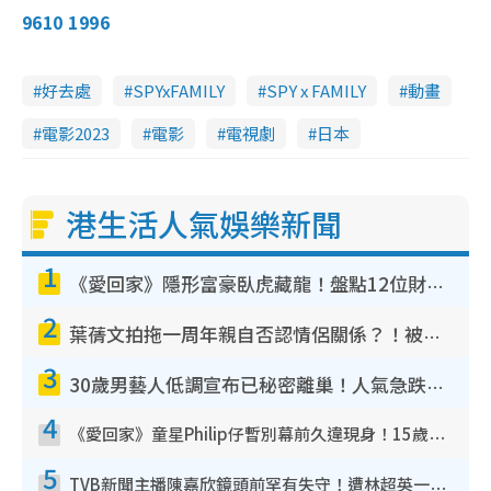
9610 1996
好去處
SPYxFAMILY
SPY x FAMILY
動畫
電影2023
電影
電視劇
日本
港生活人氣娛樂新聞
1
《愛回家》隱形富豪臥虎藏龍！盤點12位財氣逼人的有錢藝人：呢位靚女3億身家唔憂做
2
葉蒨文拍拖一周年親自否認情侶關係？！被質疑感情造假竟稱GM「普通同事」
3
30歲男藝人低調宣布已秘密離巢！人氣急跌變失蹤人口︰「這幾年過得並不容易」
4
《愛回家》童星Philip仔暫別幕前久違現身！15歲近況暴風長高蛻變帥氣少男
5
TVB新聞主播陳嘉欣鏡頭前罕有失守！遭林超英一句說話突襲嚇親當場大笑