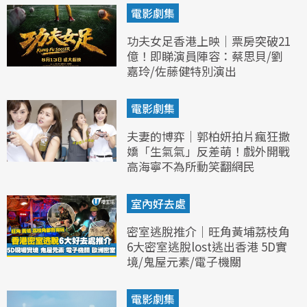
電影劇集
功夫女足香港上映｜票房突破21
億！即睇演員陣容：蔡思貝/劉
嘉玲/佐藤健特別演出
電影劇集
夫妻的博弈｜郭柏妍拍片瘋狂撒
嬌「生氣氣」反差萌！戲外開戰
高海寧不為所動笑翻網民
室內好去處
密室逃脫推介｜旺角黃埔荔枝角
6大密室逃脫lost逃出香港 5D實
境/鬼屋元素/電子機關
電影劇集