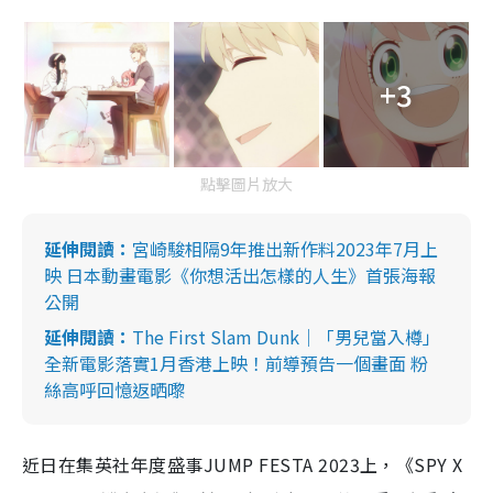
e
+3
點擊圖片放大
延伸閱讀：
宮崎駿相隔9年推出新作料2023年7月上
映 日本動畫電影《你想活出怎樣的人生》首張海報
公開
延伸閱讀：
The First Slam Dunk｜「男兒當入樽」
全新電影落實1月香港上映！前導預告一個畫面 粉
絲高呼回憶返晒嚟
近日在集英社年度盛事JUMP FESTA 2023上，《SPY X