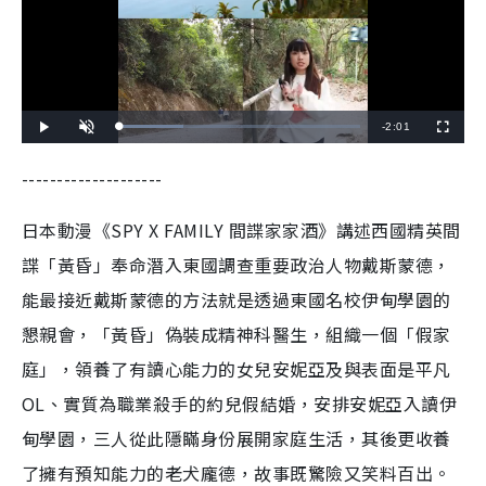
R
-
2:01
L
P
U
F
o
l
n
u
a
a
m
l
e
d
y
u
l
--------------------
e
t
s
d
e
c
m
:
r
2
e
6
e
日本動漫《SPY X FAMILY 間諜家家酒》講述西國精英間
a
.
n
7
8
i
諜「黃昏」奉命潛入東國調查重要政治人物戴斯蒙德，
%
n
能最接近戴斯蒙德的方法就是透過東國名校伊甸學園的
i
懇親會，「黃昏」偽裝成精神科醫生，組織一個「假家
n
庭」，領養了有讀心能力的女兒安妮亞及與表面是平凡
g
OL、實質為職業殺手的約兒假結婚，安排安妮亞入讀伊
T
甸學園，三人從此隱瞞身份展開家庭生活，其後更收養
i
了擁有預知能力的老犬龐德，故事既驚險又笑料百出。
m