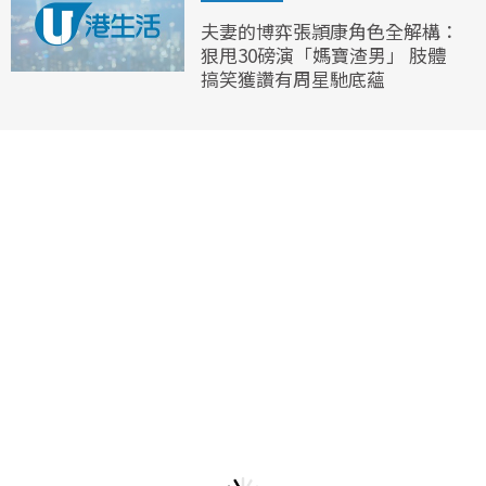
夫妻的博弈張頴康角色全解構：
狠甩30磅演「媽寶渣男」 肢體
搞笑獲讚有周星馳底蘊