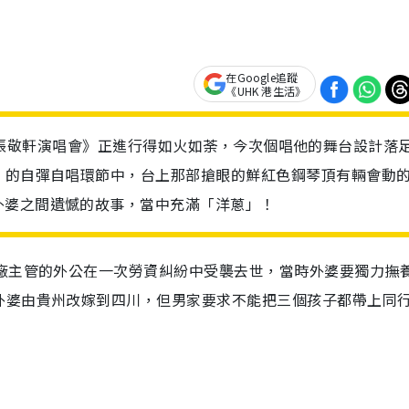
在Google追蹤
《UHK 港生活》
evisit張敬軒演唱會》正進行得如火如荼，今次個唱他的舞台設計落
》的自彈自唱環節中，台上那部搶眼的鮮紅色鋼琴頂有輛會動
外婆之間遺憾的故事，當中充滿「洋蔥」！
廠主管的外公在一次勞資糾紛中受襲去世，當時外婆要獨力撫
外婆由貴州改嫁到四川，但男家要求不能把三個孩子都帶上同