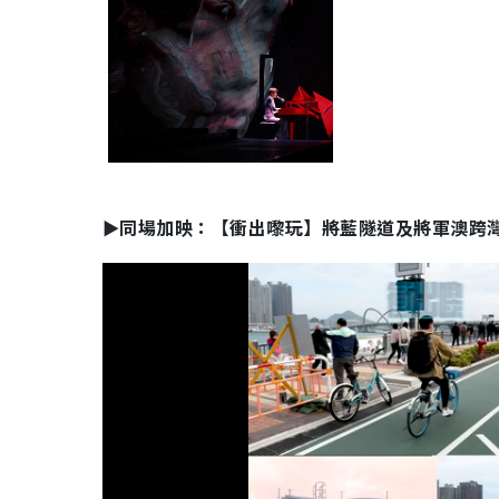
►同場加映：【衝出嚟玩】將藍隧道及將軍澳跨灣