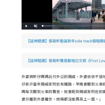
L
P
U
o
l
n
a
a
m
d
y
u
e
t
d
e
【延伸閱讀】張敬軒聖誕新年side track個
:
1
2
.
6
4
%
【延伸閱讀】張敬軒驚喜獻唱日文歌《First L
外婆將軒仔媽媽託付外公的親戚，外婆依依不捨
仔表示當年親戚家附近有鐵路，早晚會聽到火車
媽每次聽到火車的聲音，就會跑到親戚家附近的
婆分離到外婆離世，她倆都沒能再見上一面。」