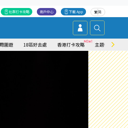
社群打卡攻略
商戶中心
下載 App
繁
简
周圍遊
18區好去處
香港打卡攻略
主題特集