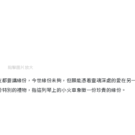
e
點擊圖片放大
友都要講緣份，今世緣份未夠，但願能憑着靈魂深處的愛在另
份特別的禮物，指這列琴上的小火車象徵一份珍貴的緣份。