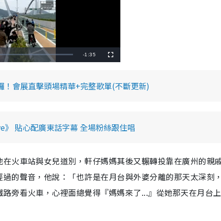
R
-
1:35
F
u
l
e
l
s
c
唱開鑼！會展直擊頭場精華+完整歌單(不斷更新)
m
r
e
e
a
n
i
ove》 貼心配廣東話字幕 全場粉絲跟住唱
n
i
地在火車站與女兒道別，軒仔媽媽其後又輾轉投靠在廣州的親
n
g
經過的聲音，他說：「也許是在月台與外婆分離的那天太深刻
T
鐵路旁看火車，心裡面總覺得『媽媽來了
...
』從她那天在月台
i
m