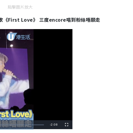
點擊圖片放大
First Love》 三度encore唱到粉絲唔願走
R
-
2:08
F
u
l