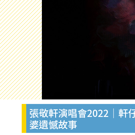
張敬軒演唱會2022｜
婆遺憾故事