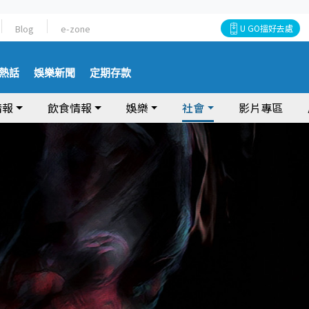
Blog
e-zone
U GO搵好去處
熱話
娛樂新聞
定期存款
情報
飲食情報
娛樂
社會
影片專區