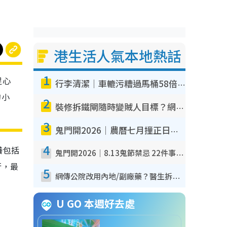
港生活人氣本地熱話
1
足心
行李清潔｜車轆污糟過馬桶58倍！專家警告忌用酒精抹 教1招免污手除菌
的小
2
裝修拆鐵閘隨時變賊人目標？網民揭2大關鍵用途：裝新式等於白裝？附新舊鐵閘分別
3
鬼門開2026｜農曆七月撞正日全食特別邪？專家警告切忌做一事！揭4大禁忌+2招保平安
4
養包括
鬼門開2026｜8.13鬼節禁忌 22件事唔做得！燒肉、刺身要少食？半夜勿吹口哨/打呢個電話
行，最
5
網傳公院改用內地/副廠藥？醫生拆解正副廠分別 揭4類人換藥隨時出事
U GO 本週好去處