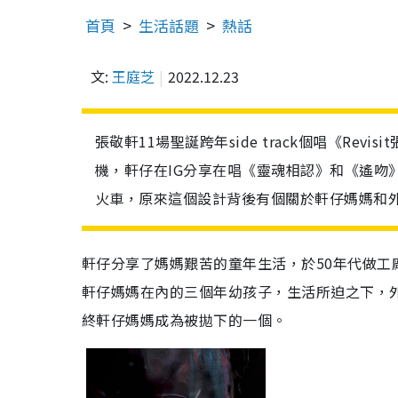
首頁
生活話題
熱話
文:
王庭芝
2022.12.23
張敬軒11場聖誕跨年side track個唱《R
機，軒仔在IG分享在唱《靈魂相認》和《遙吻
火車，原來這個設計背後有個關於軒仔媽媽和
軒仔分享了媽媽艱苦的童年生活，於
50
年代做工
軒仔媽媽在內的三個年幼孩子，生活所迫之下，
終軒仔媽媽成為被拋下的一個。