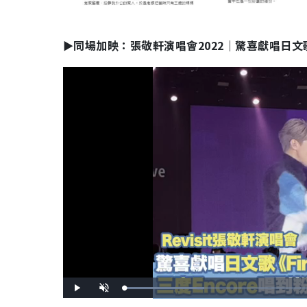
►同場加映：
張敬軒演唱會2022｜驚喜獻唱日文歌《
L
P
U
o
l
n
a
a
m