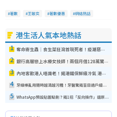
V
著數
王敏奕
著數優惠
網絡熱話
i
d
港生活人氣本地熱話
e
1
o
奪命寄生蟲｜食生菜狂瀉首現死者！疫潮惡化錄1.8萬宗病例 揭洗菜3大謬誤
2
銀行高層戀上水療女技師！兩個月借128萬驚覺「沉船」沉落火海 揭背後疑似邪教操控賣淫
3
內地客歎港人唔識老！揭港鐵保鮮級冷氣 港人求放過：咪投訴
4
牙線棒亂用隨時越清越污糟！牙醫驚揭盲目過戶細菌恐致蛀牙：呢種先係日常真保養
5
WhatsApp預設貼圖點刪？揭1招「反向操作」還原簡潔介面 附3步實測教學