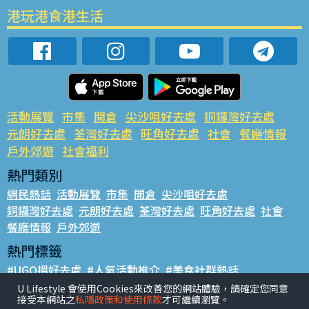
港玩港食港生活
活動展覽
市集
開倉
尖沙咀好去處
銅鑼灣好去處
元朗好去處
荃灣好去處
旺角好去處
社會
餐廳情報
戶外郊遊
社會福利
熱門類別
網民熱話
活動展覽
市集
開倉
尖沙咀好去處
銅鑼灣好去處
元朗好去處
荃灣好去處
旺角好去處
社會
餐廳情報
戶外郊遊
熱門標籤
#UGO搵好去處
#人氣活動推介
#美食社群熱話
#親子玩樂好去處
#ULifestyle應用程式
#限時搶
U Lifestyle 會使用Cookies來改善您的網站體驗，請確定您同意
接受本網站之
私隱政策和使用條款
才可繼續瀏覽。
#UJetso禮物放送
#ULifestyle商戶中心
#著數
#網絡熱話