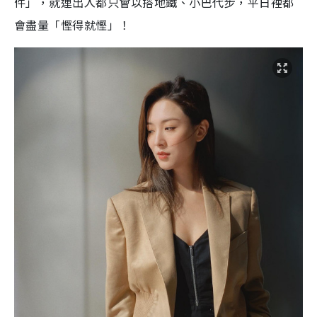
件」，就連出入都只會以搭地鐵、小巴代步，平日裡都
會盡量「慳得就慳」！