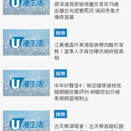
資深演員黎彼得離世享年76歲
由鍾志光證實死訊 填詞界鬼才
傳奇落幕
娛樂
江美儀直斥某港姐食嘢肉酸冇家
教！當事人手寫信曝光揭終極真
相
娛樂
中年好聲音4｜蔡宓婕穿旗袍克
服晒腿迷暈評判 伸腿想加分被
車婉婉當場制止
娛樂
古天樂演唱會｜古天樂首踏紅館