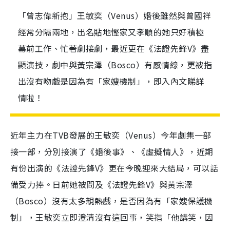
「曾志偉新抱」王敏奕（Venus）婚後雖然與曾國祥
經常分隔兩地，出名貼地慳家又孝順的她只好積極
幕前工作、忙著劇接劇，最近更在《法證先鋒V》盡
顯演技，劇中與黃宗澤（Bosco）有感情線，更被指
出沒有吻戲是因為有「家嫂機制」，即入內文睇詳
情啦！
近年主力在TVB發展的王敏奕（Venus）今年劇集一部
接一部，分別接演了《婚後事》、《虛擬情人》，近期
有份出演的《法證先鋒V》更在今晚迎來大結局，可以話
備受力捧。日前她被問及《法證先鋒V》與黃宗澤
（Bosco）沒有太多親熱戲，是否因為有「家嫂保護機
制」，王敏奕立即澄清沒有這回事，笑指「他講笑，因