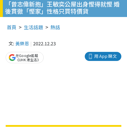
「曾志偉新抱」王敏奕公屋出身慳得就慳 婚
後貫徹「慳家」性格只買特價貨
首頁
生活話題
熱話
文:
黃樂恩
2022.12.23
在Google追蹤
用 App 睇文
《UHK 港生活》