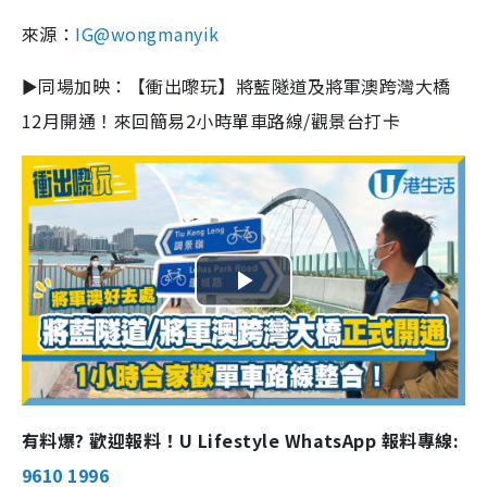
來源：
IG@
wongmanyik
►同場加映：【衝出嚟玩】將藍隧道及將軍澳跨灣大橋
12月開通！來回簡易2小時單車路線/觀景台打卡
P
l
a
有料爆? 歡迎報料！U Lifestyle WhatsApp 報料專線:
y
9610 1996