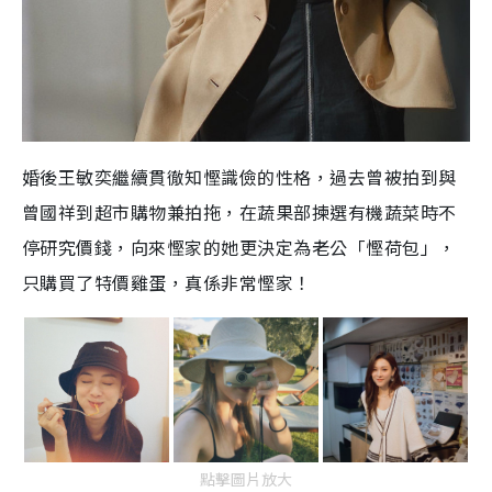
婚後王敏奕繼續貫徹知慳識儉的性格，過去曾被拍到與
曾國祥到超市購物兼拍拖，在蔬果部揀選有機蔬菜時不
停研究價錢，向來慳家的她更決定為老公「慳荷包」，
只購買了特價雞蛋，真係非常慳家！
點擊圖片放大