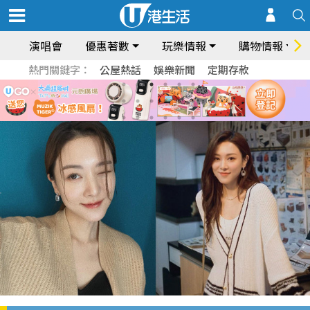
演唱會
優惠著數
玩樂情報
購物情報
熱門關鍵字：
公屋熱話
娛樂新聞
定期存款