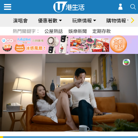
演唱會
優惠著數
玩樂情報
購物情報
熱門關鍵字：
公屋熱話
娛樂新聞
定期存款