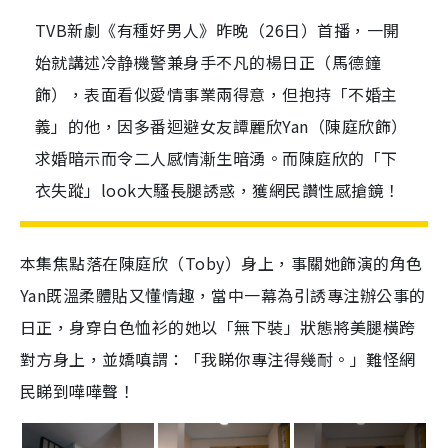
TVB新劇《有種好男人》昨晚（26日）首播，一開
始就講述冷静機警兼身手不凡的楊日正（馬德鐘
飾），表面看似愛情事業兩得意，但抱持「不婚主
義」的他，因多番迴避女友譚麗欣Yan（陳庭欣飾）
求婚暗示而令二人感情漸生暗湧。而陳庭欣的「下
衣失蹤」look大騷長腿誘惑，獲網民讚性感搶鏡！
本集焦點落在陳庭欣（Toby）身上，事關她飾演的角色
Yan既溫柔體貼又懂情趣，當中一幕為引誘專注辦公事的
日正，身穿白色恤衫的她以「無下裝」狀態將美腿橫跨
對方身上，並嬌嗔謂：「我睇你專注得幾耐。」難怪網
民睇到嘩嘩聲！