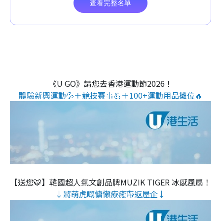
《U GO》請您去香港運動節2026！
體驗新興運動💦＋競技賽事💪＋100+運動用品攤位🔥
【送您🐯】韓國超人氣文創品牌MUZIK TIGER 冰感風扇！
↓將萌虎嘅慵懶療癒帶返屋企↓