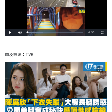
R
-
1:55
L
P
U
F
o
l
n
u
a
a
m
l
e
d
y
u
l
e
t
s
d
e
c
m
: 
r
2
e
圖及來源：TVB
8
e
a
.
n
1
7
i
%
n
i
n
g 
T
i