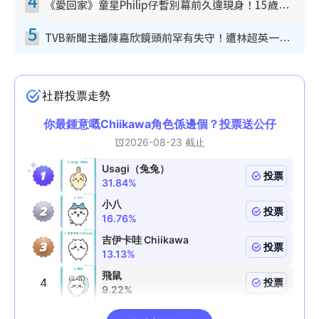
4
《愛回家》童星Philip仔暫別幕前久違現身！15歲近況暴風長高蛻變帥氣少男
5
TVB新聞主播陳嘉欣鏡頭前罕有失守！遭林超英一句說話突襲嚇親當場大笑