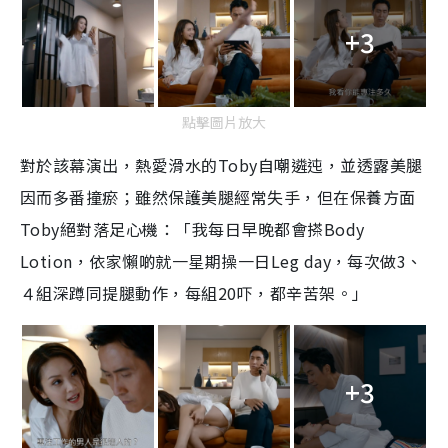
+3
點擊圖片放大
對於該幕演出，熱愛滑水的Toby自嘲遴迍，並透露美腿
因而多番撞瘀；雖然保護美腿經常失手，但在保養方面
Toby絕對落足心機：「我每日早晚都會搽Body
Lotion，依家懶啲就一星期操一日Leg day，每次做3、
４組深蹲同提腿動作，每組20吓，都辛苦架。」
+3