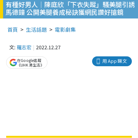
有種好男人｜陳庭欣「下衣失蹤」騷美腿引誘
馬德鐘 公開美腿養成秘訣獲網民讚好搶鏡
首頁
生活話題
電影劇集
文:
羅志宏
2022.12.27
在Google追蹤
用 App 睇文
《UHK 港生活》