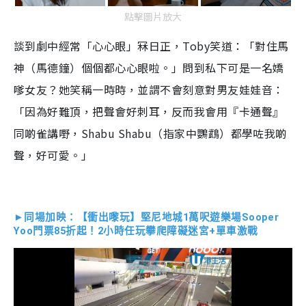
點擊圖片放大
談到劇中經常「心心眼」冧日正，Toby笑道：「對住馬
神（馬德鐘）個個都心心眼啦。」問到私下可是一名嬌
嗲女友？她笑稱一時時，並謂不會刻意對男友娃娃音：
「因為好難頂，把聲會好刺耳，反而我會用『卡通聲』
同啲雀講嘢，Shabu Shabu（指家中鸚鵡）都學咗我啲
聲，好可愛。」
►同場加映：【衝出嚟玩】堅尼地城1萬呎遊樂場Sooper 
Yoo門票85折起！2小時任玩攀爬障礙迷宮+單車激戰