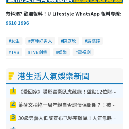
m
有料爆? 歡迎報料！U Lifestyle WhatsApp 報料專線:
e 
9610 1996
女生
有種好男人
陳庭欣
馬德鐘
TVB
TVB劇集
娛樂
電視劇
港生活人氣娛樂新聞
1
《愛回家》隱形富豪臥虎藏龍！盤點12位財氣逼人的有錢藝人：呢位靚女3億身家唔憂做
2
葉蒨文拍拖一周年親自否認情侶關係？！被質疑感情造假竟稱GM「普通同事」
3
30歲男藝人低調宣布已秘密離巢！人氣急跌變失蹤人口︰「這幾年過得並不容易」