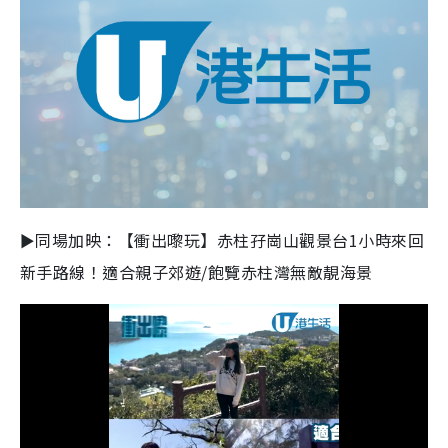
►同場加映：【衝出嚟玩】赤柱孖崗山觀景台1小時來回
新手路線！適合親子郊遊/飽覽赤柱灣無敵靚海景