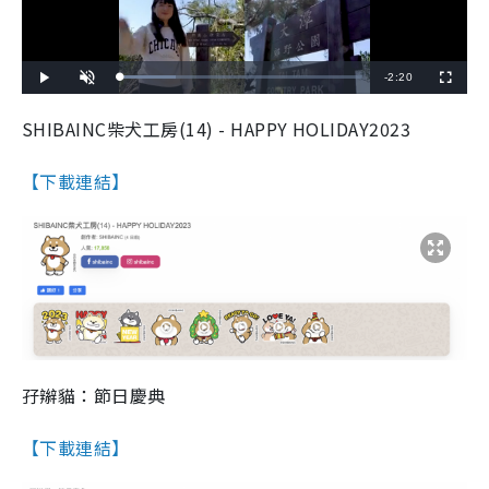
R
-
2:20
L
P
U
F
o
l
n
u
a
a
m
l
e
d
y
u
l
SHIBAINC柴犬工房(14) - HAPPY HOLIDAY2023
e
t
s
d
e
c
m
:
r
2
e
3
e
【下載連結】
a
.
n
1
4
i
%
n
i
n
g
T
孖辮貓：節日慶典
i
m
【下載連結】
e