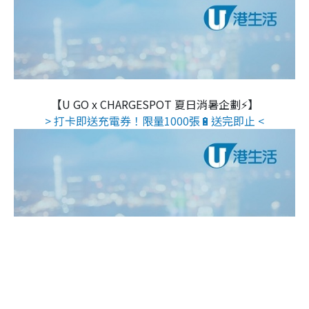
【U GO x CHARGESPOT 夏日消暑企劃⚡】
> 打卡即送充電券！限量1000張🔋送完即止 <