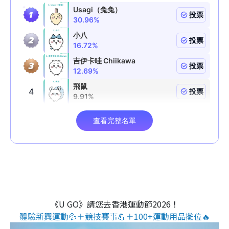
《U GO》請您去香港運動節2026！
體驗新興運動💦＋競技賽事💪＋100+運動用品攤位🔥