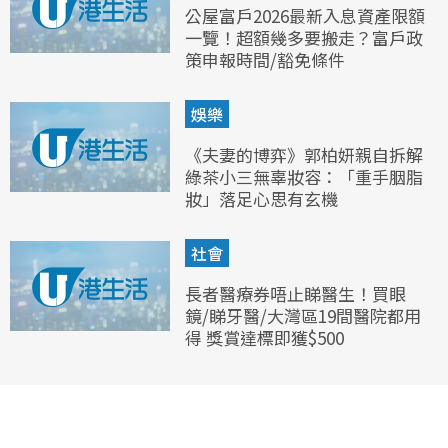
公屋富戶2026最新入息資產限額
一覽！超額幾多要搬走？富戶政
策申報時間/豁免條件
娛樂
《夫妻的博弈》郭柏妍親自拆解
綠茶小三無辜妝容：「重手胭脂
妝」落足心思有玄機
社會
長者醫療券唔止睇醫生！買眼
鏡/睇牙醫/大灣區19間醫院都用
得 獎賞達標即獲$500