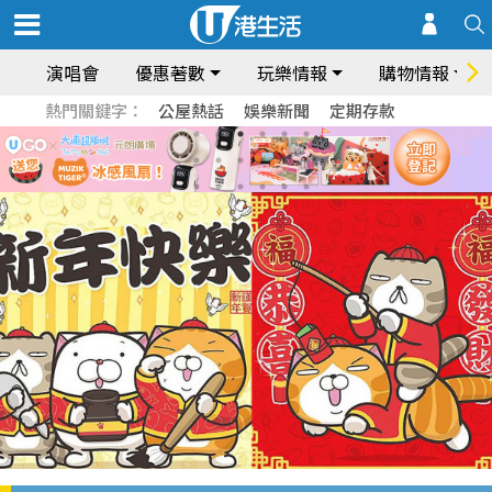
演唱會
優惠著數
玩樂情報
購物情報
熱門關鍵字：
公屋熱話
娛樂新聞
定期存款