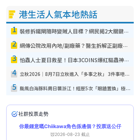
港生活人氣本地熱話
1
裝修拆鐵閘隨時變賊人目標？網民揭2大關鍵用途：裝新式等於白裝？附新舊鐵閘分別
2
網傳公院改用內地/副廠藥？醫生拆解正副廠分別 揭4類人換藥隨時出事
3
怕蟲人士夏日救星！日本3COINS爆紅驅蟲神器$45起 1招「全程免觸碰」輕鬆搞定小強
4
立秋2026｜8月7日立秋進入「多事之秋」 3件事唔做得！專家教6招開運 清枱頭／銀包納氣接好運
5
颱風白海豚料周日襲浙江！經歷5次「眼牆置換」極罕見 成登陸內地最長途颱風