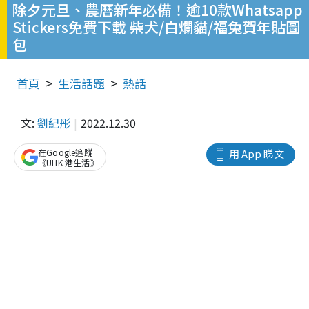
除夕元旦、農曆新年必備！逾10款Whatsapp
Stickers免費下載 柴犬/白爛貓/福兔賀年貼圖
包
首頁
生活話題
熱話
文:
劉紀彤
2022.12.30
在Google追蹤
用 App 睇文
《UHK 港生活》