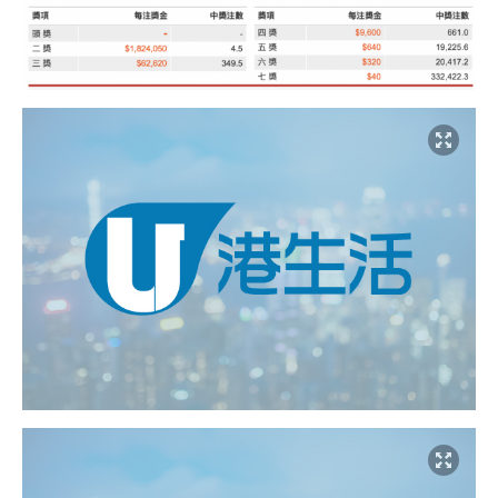
i
m
e