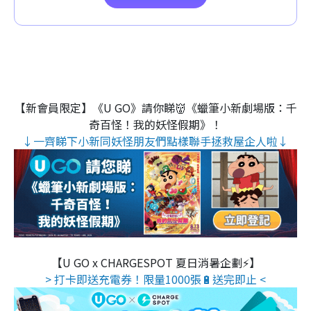
【新會員限定】《U GO》請你睇👹《蠟筆小新劇場版：千
奇百怪！我的妖怪假期》！
↓一齊睇下小新同妖怪朋友們點樣聯手拯救屋企人啦↓
【U GO x CHARGESPOT 夏日消暑企劃⚡】
> 打卡即送充電券！限量1000張🔋送完即止 <