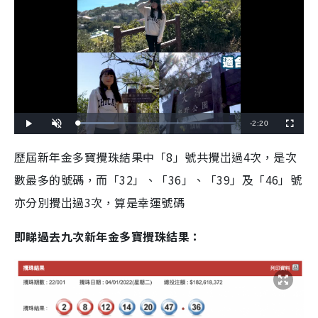
R
-
2:20
L
P
U
F
o
l
n
u
a
a
m
l
e
d
y
u
l
歷屆新年金多寶攪珠結果中「8」號共攪岀過4次，是次
e
t
s
d
e
c
m
:
r
數最多的號碼，而「32」、「36」、「39」及「46」號
2
e
3
e
a
.
n
1
亦分別攪岀過3次，算是幸運號碼
4
i
%
n
即睇過去九次新年金多寶攪珠結果：
i
n
g
T