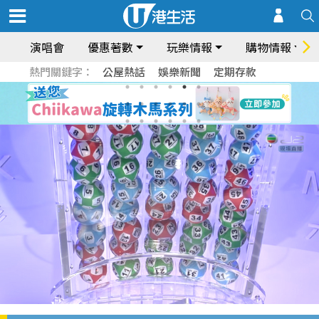
演唱會
優惠著數
玩樂情報
購物情報
熱門關鍵字：
公屋熱話
娛樂新聞
定期存款