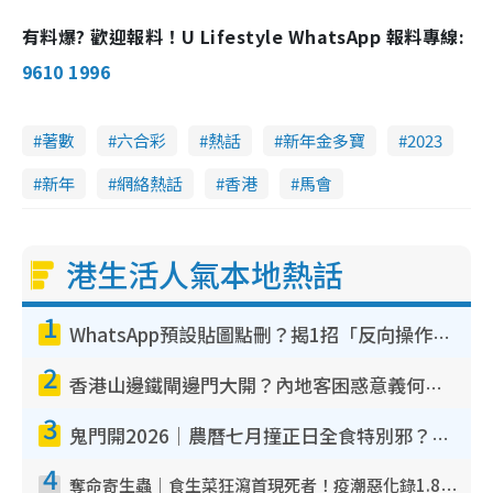
有料爆? 歡迎報料！U Lifestyle WhatsApp 報料專線:
9610 1996
著數
六合彩
熱話
新年金多寶
2023
新年
網絡熱話
香港
馬會
港生活人氣本地熱話
1
WhatsApp預設貼圖點刪？揭1招「反向操作」還原簡潔介面 附3步實測教學
2
香港山邊鐵閘邊門大開？內地客困惑意義何在！網民神回覆：呢種叫法理性防禦
3
鬼門開2026｜農曆七月撞正日全食特別邪？專家警告切忌做一事！揭4大禁忌+2招保平安
4
奪命寄生蟲｜食生菜狂瀉首現死者！疫潮惡化錄1.8萬宗病例 揭洗菜3大謬誤