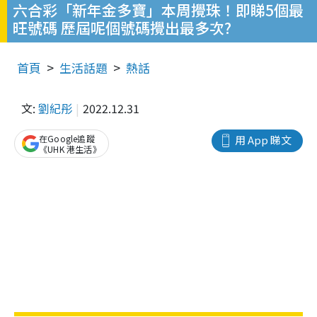
六合彩「新年金多寶」本周攪珠！即睇5個最
旺號碼 歷屆呢個號碼攪出最多次?
首頁
生活話題
熱話
文:
劉紀彤
2022.12.31
在Google追蹤
用 App 睇文
《UHK 港生活》