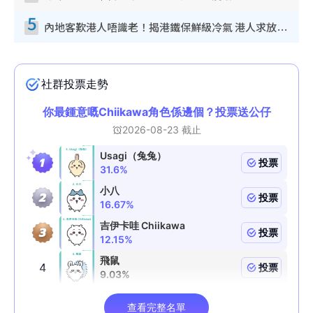
5
內地客歎港人唔識老！揭港鐵保鮮級冷氣 港人求放過：咪投訴