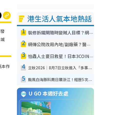
港生活人氣本地熱話
1
華發
裝修拆鐵閘隨時變賊人目標？網民揭2大關鍵用途：裝新式等於白裝？附新舊鐵閘分別
維城
2
網傳公院改用內地/副廠藥？醫生拆解正副廠分別 揭4類人換藥隨時出事
3
怕蟲人士夏日救星！日本3COINS爆紅驅蟲神器$45起 1招「全程免觸碰」輕鬆搞定小強
4
紙本作
立秋2026｜8月7日立秋進入「多事之秋」 3件事唔做得！專家教6招開運 清枱頭／銀包納氣接好運
5
颱風白海豚料周日襲浙江！經歷5次「眼牆置換」極罕見 成登陸內地最長途颱風
U GO 本週好去處