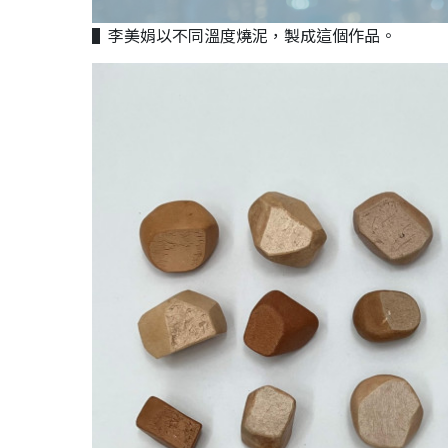
▌李美娟以不同溫度燒泥，製成這個作品。