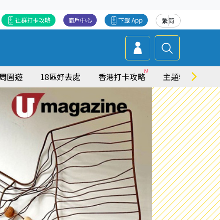
社群打卡攻略
商戶中心
下載 App
繁
简
周圍遊
18區好去處
香港打卡攻略
主題特集