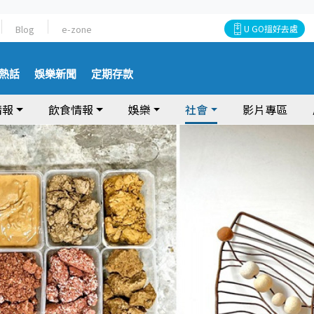
Blog
e-zone
U GO搵好去處
熱話
娛樂新聞
定期存款
情報
飲食情報
娛樂
社會
影片專區