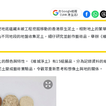
在Google追蹤
《UHK 港生活》
覺地底蘊藏未被工程挖掘移動的香港原生泥土，相對地上的繁
山不同地段的地盤收集泥土，細仔研究並創作藝術品，舉辦《
土的顏色與特性。《維城淨土》有15組展品，分為記錄資料的
泥土變成藝術實驗品，令觀眾重新思考和想像土與地的關係。