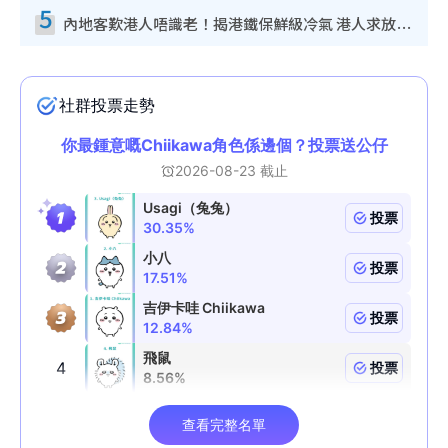
5
內地客歎港人唔識老！揭港鐵保鮮級冷氣 港人求放過：咪投訴