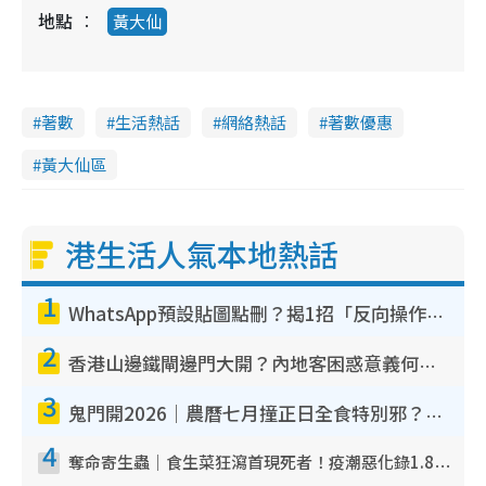
i
地點
黃大仙
n
g
T
著數
生活熱話
網絡熱話
著數優惠
i
黃大仙區
m
e
港生活人氣本地熱話
1
WhatsApp預設貼圖點刪？揭1招「反向操作」還原簡潔介面 附3步實測教學
2
香港山邊鐵閘邊門大開？內地客困惑意義何在！網民神回覆：呢種叫法理性防禦
3
鬼門開2026｜農曆七月撞正日全食特別邪？專家警告切忌做一事！揭4大禁忌+2招保平安
4
奪命寄生蟲｜食生菜狂瀉首現死者！疫潮惡化錄1.8萬宗病例 揭洗菜3大謬誤