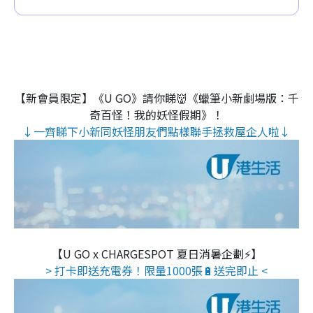
【新會員限定】《U GO》請你睇👹《蠟筆小新劇場版：千
奇百怪！我的妖怪假期》！
↓一齊睇下小新同妖怪朋友們點樣聯手拯救屋企人啦↓
【U GO x CHARGESPOT 夏日消暑企劃⚡】
> 打卡即送充電券！限量1000張🔋送完即止 <