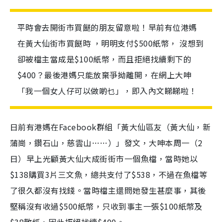
平時會去開街市買餸的朋友留意啦！早前有位港媽
在黃大仙街市買餸時 ，明明支付$500紙幣， 沒想到
卻被檔主當成是$100紙幣，而且拒絕找續剩下的
$400？最後港媽只能放棄爭拗離開，在網上大呻
「我一個女人仔可以做啲乜」，即入內文睇睇啦！
日前有港媽在Facebook群組「黃大仙區友（黃大仙，新
蒲崗，鑽石山，慈雲山……）」發文，大呻本周一（2
日）早上光顧黃大仙大成街街市一個魚檔，當時她以
$138購買3片三文魚，總共支付了$538，不過在魚檔等
了很久都沒有找錢。當時檔主還問她發生甚麼事，其後
堅稱沒有收過$500紙幣，只收到事主一張$100紙幣及