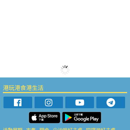
港玩港食港生活
活動展覽
市集
開倉
尖沙咀好去處
銅鑼灣好去處