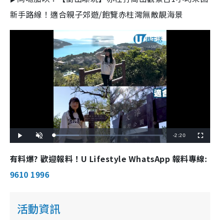
新手路線！適合親子郊遊/飽覽赤柱灣無敵靚海景
R
-
2:20
L
P
U
F
o
l
n
u
a
a
m
l
e
d
y
u
l
有料爆? 歡迎報料！U Lifestyle WhatsApp 報料專線:
e
t
s
d
e
c
m
:
r
9610 1996
2
e
3
e
a
.
n
1
4
i
%
活動資訊
n