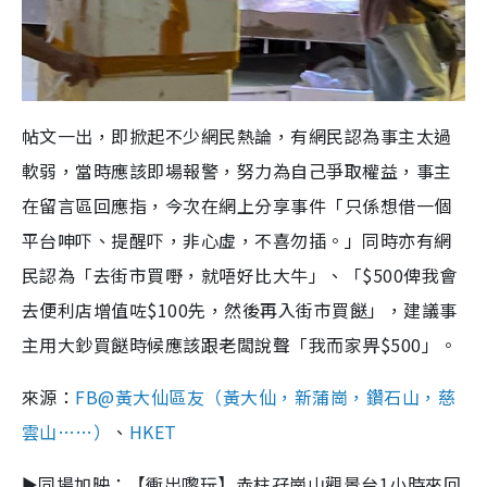
帖文一出，即掀起不少網民熱論，有網民認為事主太過
軟弱，當時應該即場報警，努力為自己爭取權益，事主
在留言區回應指，今次在網上分享事件「只係想借一個
平台呻吓、提醒吓，非心虛，不喜勿插。」同時亦有網
民認為「去街市買嘢，就唔好比大牛」、「$500俾我會
去便利店增值咗$100先，然後再入街市買餸」，建議事
主用大鈔買餸時候應該跟老闆說聲「我而家畀$500」。
來源：
FB@黃大仙區友（黃大仙，新蒲崗，鑽石山，慈
雲山……）
、
HKET
►同場加映：【衝出嚟玩】赤柱孖崗山觀景台1小時來回