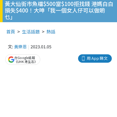
黃大仙街市魚檔$500當$100拒找錢 港媽白白
損失$400！大呻「我一個女人仔可以做啲
乜」
首頁
生活話題
熱話
文:
黃樂恩
2023.01.05
在Google追蹤
用 App 睇文
《UHK 港生活》