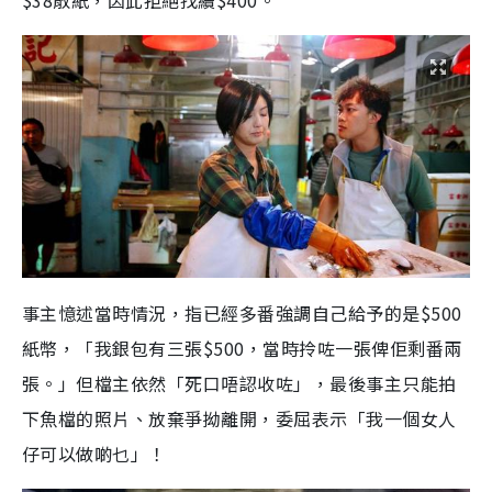
$38散紙，因此拒絕找續$400。
事主憶述當時情況，指已經多番強調自己給予的是$500
紙幣，「我銀包有三張$500，當時拎咗一張俾佢剩番兩
張。」但檔主依然「死口唔認收咗」，最後事主只能拍
下魚檔的照片、放棄爭拗離開，委屈表示「我一個女人
仔可以做啲乜」！