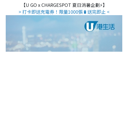
【U GO x CHARGESPOT 夏日消暑企劃⚡】
> 打卡即送充電券！限量1000張🔋送完即止 <