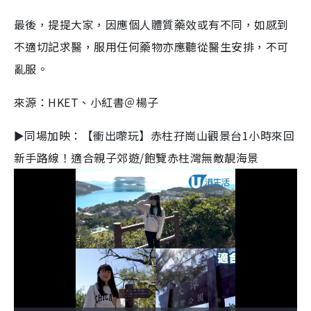
最後，提提大家，因應個人體質藥效或有不同，如感到
不適切記求醫，服用任何藥物亦應聽從醫生安排，不可
亂服。
來源：HKET、小紅書＠楊子
►同場加映：【衝出嚟玩】赤柱孖崗山觀景台1小時來回
新手路線！適合親子郊遊/飽覽赤柱灣無敵靚海景