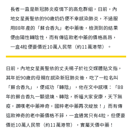
長者一直是新冠肺炎疫情下的高危群組，日前，內
地女星黃聖依的90歲奶奶便不幸感染肺炎，不過服
用88年產的「蘇合香丸」老中藥後，檢測到的結果
便由陽性轉陰性，而有傳這款老中藥的價格高昂，
一盒4粒便要價近10萬人民幣（約11萬港幣）。
日前，內地女星黃聖依的丈夫楊子於社交媒體貼文指，
其年近90歲的母親在感染新冠肺炎後，吃了一粒名叫
「蘇合香丸」，便成功「轉陰」，他在文中感嘆：「88
年的蘇合香丸一顆退燒、轉陰，祈福大家安康，天下無
疫，讚嘆老中藥神奇，國粹老中藥再次綻放！」而有傳
這款神奇的老中藥價格不菲，一盒通常只有4粒，但便要
價近10萬人民幣（約11萬港幣），實屬天價中藥！