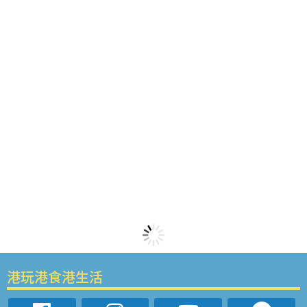
港玩港食港生活