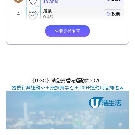
《U GO》請您去香港運動節2026！
體驗新興運動💦＋競技賽事💪＋100+運動用品攤位🔥