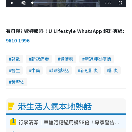
R
-
2:20
L
P
U
F
o
l
n
u
a
a
m
l
e
d
y
u
l
e
t
s
d
e
c
m
:
r
2
e
3
e
有料爆? 歡迎報料！U Lifestyle WhatsApp 報料專線:
a
.
n
1
4
i
9610 1996
%
n
i
著數
新冠病毒
貴價藥
新冠肺炎疫情
n
醫生
中藥
網絡熱話
新冠肺炎
肺炎
g
黃聖依
T
i
m
港生活人氣本地熱話
e
1
行李清潔｜車轆污糟過馬桶58倍！專家警告忌用酒精抹 教1招免污手除菌