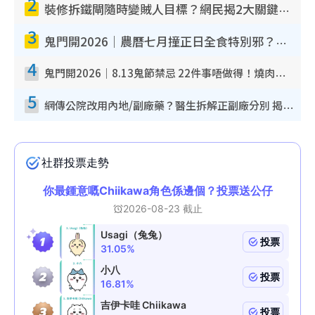
2
裝修拆鐵閘隨時變賊人目標？網民揭2大關鍵用途：裝新式等於白裝？附新舊鐵閘分別
3
鬼門開2026｜農曆七月撞正日全食特別邪？專家警告切忌做一事！揭4大禁忌+2招保平安
4
鬼門開2026｜8.13鬼節禁忌 22件事唔做得！燒肉、刺身要少食？半夜勿吹口哨/打呢個電話
5
網傳公院改用內地/副廠藥？醫生拆解正副廠分別 揭4類人換藥隨時出事