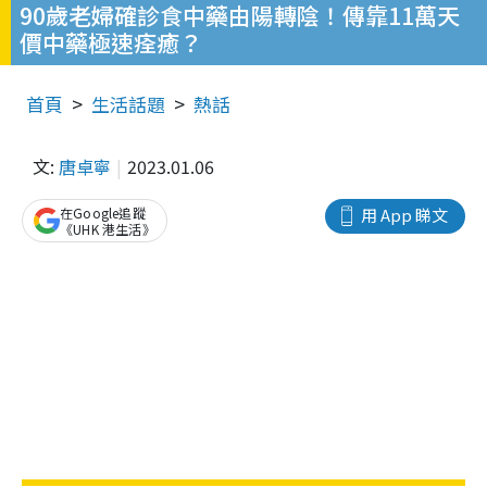
90歲老婦確診食中藥由陽轉陰！傳靠11萬天
價中藥極速痊癒？
首頁
生活話題
熱話
文:
唐卓寧
2023.01.06
在Google追蹤
用 App 睇文
《UHK 港生活》