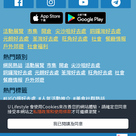
活動展覽
市集
開倉
尖沙咀好去處
銅鑼灣好去處
元朗好去處
荃灣好去處
旺角好去處
社會
餐廳情報
戶外郊遊
社會福利
熱門類別
網民熱話
活動展覽
市集
開倉
尖沙咀好去處
銅鑼灣好去處
元朗好去處
荃灣好去處
旺角好去處
社會
餐廳情報
戶外郊遊
熱門標籤
#UGO搵好去處
#人氣活動推介
#美食社群熱話
#親子玩樂好去處
#ULifestyle應用程式
#限時搶
U Lifestyle 會使用Cookies來改善您的網站體驗，請確定您同意
接受本網站之
私隱政策和使用條款
才可繼續瀏覽。
#UJetso禮物放送
#ULifestyle商戶中心
#著數
#網絡熱話
我已閱讀及同意
香港經濟日報版權所有©2026