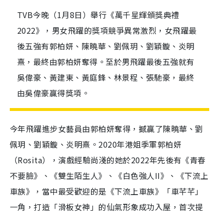
TVB今晚（1月8日）舉行《萬千星輝頒獎典禮
2022》，男女飛躍的獎項競爭異常激烈，女飛躍最
後五強有郭柏妍、陳曉華、劉佩玥、劉穎鏇、炎明
熹，最終由郭柏妍奪得。至於男飛躍最後五強就有
吳偉豪、黃建東、黃庭鋒、林景程、張馳豪，最終
由吳偉豪贏得獎項。
今年飛躍進步女藝員由郭柏妍奪得，撼贏了陳曉華、劉
佩玥、劉穎鏇、炎明熹。2020年港姐季軍郭柏妍
（Rosita），演戲經驗尚淺的她於2022年先後有《青春
不要臉》、《雙生陌生人》、《白色強人II》、《下流上
車族》，當中最受歡迎的是《下流上車族》「車芊芊」
一角，打造「滑板女神」的仙氣形象成功入屋，首次提