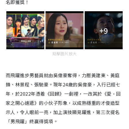
名即獲獎！
+9
點擊圖片放大
而飛躍進步男藝員就由吳偉豪奪得，力壓黃建東、黃庭
鋒、林景程、張馳豪。現年24歲的吳偉豪，入行已經七
年，於2022年憑着《回歸》一劇裡，一改其於《愛·回
家之開心速遞》的小伙子形象，以成熟穩重的才俊造型
示人，令人眼前一亮，加上演技顯見躍進，第三次提名
「男飛躍」終贏得獎項。