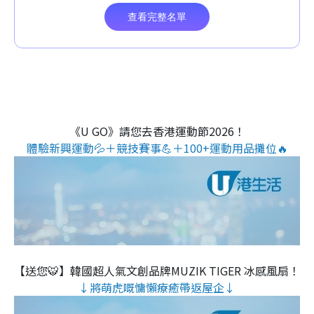
《U GO》請您去香港運動節2026！
體驗新興運動💦＋競技賽事💪＋100+運動用品攤位🔥
【送您🐯】韓國超人氣文創品牌MUZIK TIGER 冰感風扇！
↓將萌虎嘅慵懶療癒帶返屋企↓