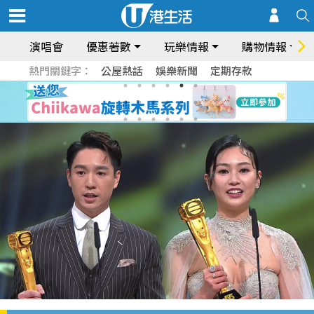
演唱會
優惠著數
玩樂情報
購物情報
熱門關鍵字：
公屋熱話
娛樂新聞
定期存款