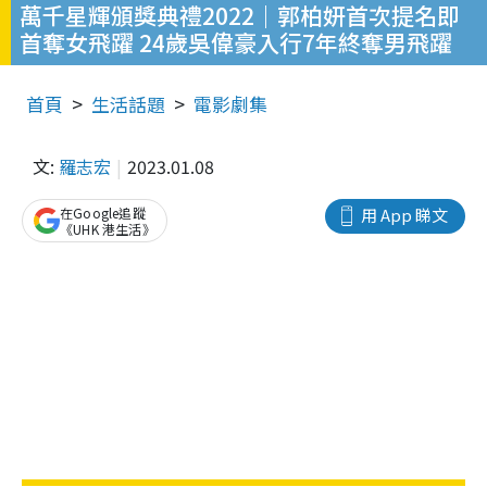
萬千星輝頒獎典禮2022｜郭柏妍首次提名即
首奪女飛躍 24歲吳偉豪入行7年終奪男飛躍
首頁
生活話題
電影劇集
文:
羅志宏
2023.01.08
在Google追蹤
用 App 睇文
《UHK 港生活》