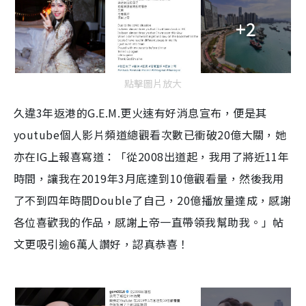
+2
點擊圖片放大
久違3年返港的G.E.M.更火速有好消息宣布，便是其
youtube個人影片頻道總觀看次數已衝破20億大關，她
亦在IG上報喜寫道：「從2008出道起，我用了將近11年
時間，讓我在2019年3月底達到10億觀看量，然後我用
了不到四年時間Double了自己，20億播放量達成，感謝
各位喜歡我的作品，感謝上帝一直帶領我幫助我。」帖
文更吸引逾6萬人讚好，認真恭喜！