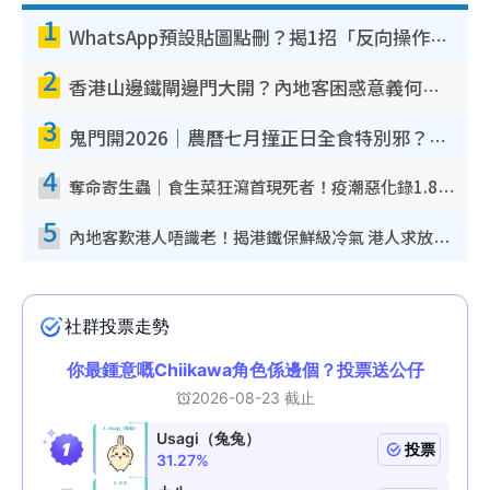
1
WhatsApp預設貼圖點刪？揭1招「反向操作」還原簡潔介面 附3步實測教學
2
香港山邊鐵閘邊門大開？內地客困惑意義何在！網民神回覆：呢種叫法理性防禦
3
鬼門開2026｜農曆七月撞正日全食特別邪？專家警告切忌做一事！揭4大禁忌+2招保平安
4
奪命寄生蟲｜食生菜狂瀉首現死者！疫潮惡化錄1.8萬宗病例 揭洗菜3大謬誤
5
內地客歎港人唔識老！揭港鐵保鮮級冷氣 港人求放過：咪投訴