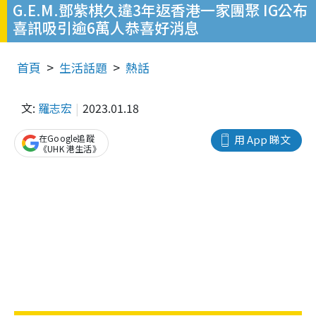
G.E.M.鄧紫棋久違3年返香港一家團聚 IG公布
喜訊吸引逾6萬人恭喜好消息
首頁
生活話題
熱話
文:
羅志宏
2023.01.18
在Google追蹤
用 App 睇文
《UHK 港生活》