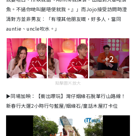
魚。不過你哋叫餸唔使就我。』」而Jojo接受訪問時澄
清對方並非男友︰「有埋其他朋友嘅，好多人，當同
auntie、uncle吹水。」
+2
點擊圖片放大
►同場加映：【衝出嚟玩】灣仔姻緣石脫單行山路線！
新春行大運2小時行勻藍屋/姻緣石/童話木屋打卡位