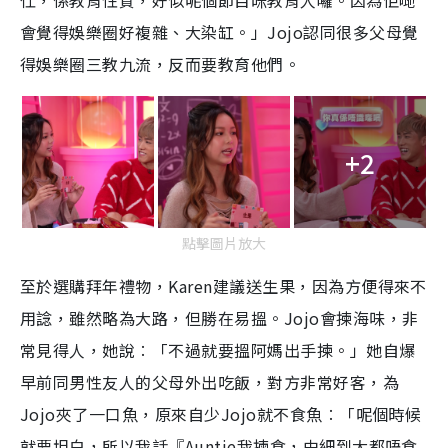
仕，係教育性質，好似呢個節目咪教育人囉。因為佢哋
會覺得娛樂圈好複雜、大染缸。」Jojo認同很多父母覺
得娛樂圈三教九流，反而要教育他們。
+2
點擊圖片放大
至於選購拜年禮物，Karen建議送生果，因為方便得來不
用諗，雖然略為大路，但勝在易搵。Jojo會揀海味，非
常見得人，她說︰「不過就要搵阿媽出手揀。」她自爆
早前同男性友人的父母外出吃飯，對方非常好客，為
Jojo夾了一口魚，原來自少Jojo就不食魚︰「呢個時候
就要坦白，所以我話『Auntie我揀食，由細到大都唔食