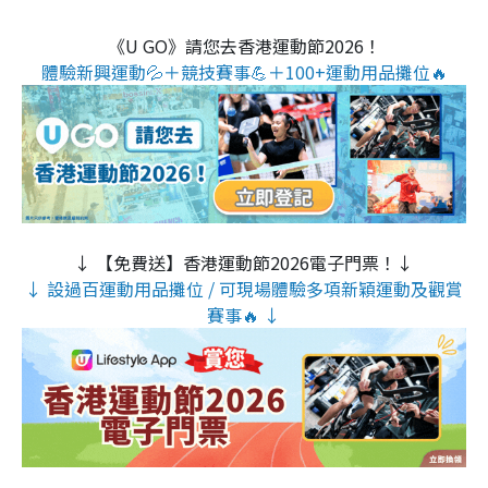
《U GO》請您去香港運動節2026！
體驗新興運動💦＋競技賽事💪＋100+運動用品攤位🔥
↓ 【免費送】香港運動節2026電子門票！↓
↓ 設過百運動用品攤位 / 可現場體驗多項新穎運動及觀賞
賽事🔥 ↓