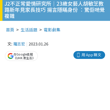
J2不正常愛情研究所｜23歲女藝人胡敏芝教
路新年見家長技巧 揚言隱瞞身份 ︰驚佢哋覺
複雜
首頁
生活話題
電影劇集
文:
羅志宏
2023.01.26
在Google追蹤
用 App 睇文
《UHK 港生活》