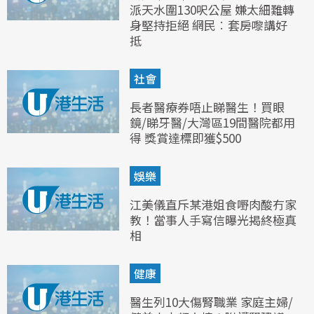
派天水圍130呎公屋 嫌太細難轉
身堅持拒絕 網民︰套房嚟講好
抵
社會
長者醫療券唔止睇醫生！買眼
鏡/睇牙醫/大灣區19間醫院都用
得 獎賞達標即獲$500
娛樂
江美儀直斥某港姐食嘢肉酸冇家
教！當事人手寫信曝光揭終極真
相
健康
醫生列10大傷腎職業 家庭主婦/