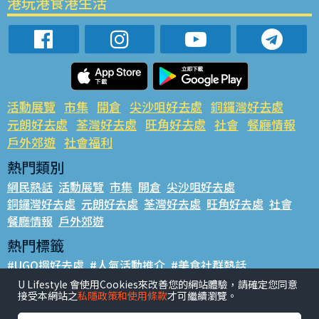
港玩港食港生活
活動展覽
市集
開倉
尖沙咀好去處
銅鑼灣好去處
元朗好去處
荃灣好去處
旺角好去處
社會
餐廳情報
戶外郊遊
社會福利
熱門類別
網民熱話
活動展覽
市集
開倉
尖沙咀好去處
銅鑼灣好去處
元朗好去處
荃灣好去處
旺角好去處
社會
餐廳情報
戶外郊遊
熱門標籤
#UGO搵好去處
#人氣活動推介
#美食社群熱話
#親子玩樂好去處
#ULifestyle應用程式
#限時搶
U Lifestyle 會使用Cookies來改善您的網站體驗，請確定您同意
接受本網站之
私隱政策和使用條款
才可繼續瀏覽。
#UJetso禮物放送
#ULifestyle商戶中心
#著數
#網絡熱話