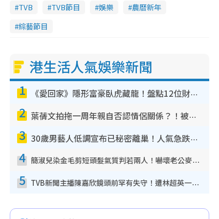
TVB
TVB節目
娛樂
農曆新年
m
綜藝節目
e
港生活人氣娛樂新聞
1
《愛回家》隱形富豪臥虎藏龍！盤點12位財氣逼人的有錢藝人：呢位靚女3億身家唔憂做
2
葉蒨文拍拖一周年親自否認情侶關係？！被質疑感情造假竟稱GM「普通同事」
3
30歲男藝人低調宣布已秘密離巢！人氣急跌變失蹤人口︰「這幾年過得並不容易」
4
簡淑兒染金毛剪短頭髮氣質判若兩人！嚇壞老公麥大力都認唔出：「你做咩事？」
5
TVB新聞主播陳嘉欣鏡頭前罕有失守！遭林超英一句說話突襲嚇親當場大笑