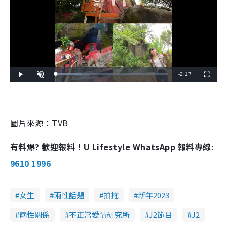
R
-
2:17
L
P
U
F
o
l
n
u
a
a
m
l
e
d
y
u
l
e
t
s
d
e
c
m
:
r
2
e
3
e
圖片來源：TVB
a
.
n
6
5
i
%
有料爆? 歡迎報料！U Lifestyle WhatsApp 報料專線:
n
9610 1996
i
n
女生
兩性話題
拍拖
新年2023
g
T
兩性關係
不正常愛情研究所
J2節目
J2
i