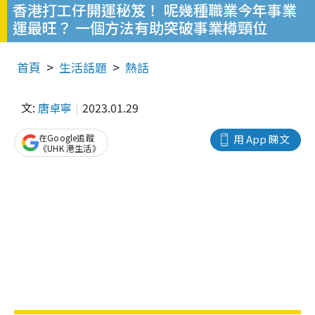
香港打工仔開運秘笈！ 呢幾種職業今年事業
運最旺？ 一個方法有助突破事業樽頸位
首頁
生活話題
熱話
文:
唐卓寧
2023.01.29
在Google追蹤
用 App 睇文
《UHK 港生活》