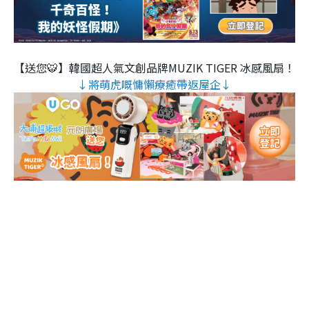
【送您🐯】韓國超人氣文創品牌MUZIK TIGER 冰感風扇！
↓將萌虎嘅慵懶療癒帶返屋企↓