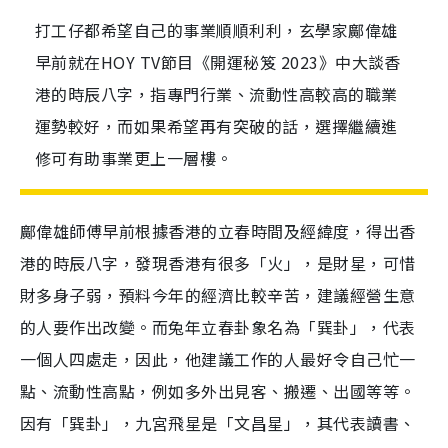
打工仔都希望自己的事業順順利利，玄學家鄺偉雄
早前就在HOY TV節目《開運秘笈 2023》中大談香
港的時辰八字，指專門行業、流動性高較高的職業
運勢較好，而如果希望再有突破的話，選擇繼續進
修可有助事業更上一層樓。
鄺偉雄師傅早前根據香港的立春時間及經緯度，得出香
港的時辰八字，發現香港有很多「火」，是財星，可惜
財多身子弱，預料今年的經濟比較辛苦，建議經營生意
的人要作出改變。而兔年立春卦象名為「巽卦」，代表
一個人四處走，因此，他建議工作的人最好令自己忙一
點、流動性高點，例如多外出見客、搬遷、出國等等。
因有「巽卦」，九宮飛星是「文昌星」，其代表讀書、