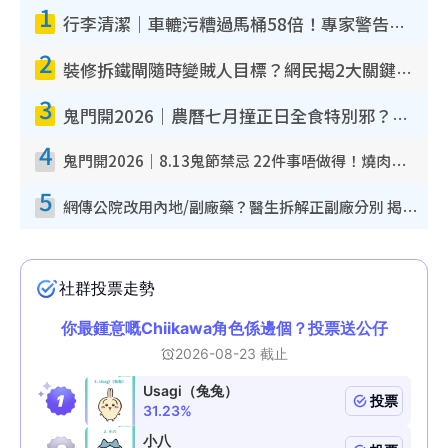
1
i
行李清潔｜車轆污糟過馬桶58倍！專家警告忌用酒精抹 教1招免污手除菌
m
2
e
裝修拆鐵閘隨時變賊人目標？網民揭2大關鍵用途：裝新式等於白裝？附新舊鐵閘分別
3
鬼門開2026｜農曆七月撞正日全食特別邪？專家警告切忌做一事！揭4大禁忌+2招保平安
4
鬼門開2026｜8.13鬼節禁忌 22件事唔做得！燒肉、刺身要少食？半夜勿吹口哨/打呢個電話
5
網傳公院改用內地/副廠藥？醫生拆解正副廠分別 揭4類人換藥隨時出事