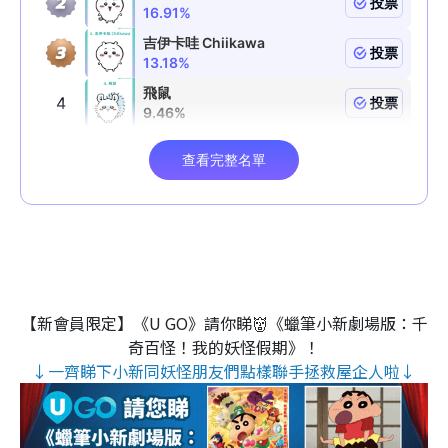
【新會員限定】《U GO》請你睇👹《蠟筆小新劇場版：千
奇百怪！我的妖怪假期》！
↓一齊睇下小新同妖怪朋友們點樣聯手拯救屋企人啦↓