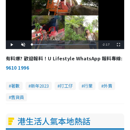
R
-
2:17
L
P
U
F
o
l
n
u
a
a
m
l
e
d
y
u
l
有料爆? 歡迎報料！U Lifestyle WhatsApp 報料專線:
e
t
s
d
e
c
m
:
r
9610 1996
2
e
3
e
a
.
n
6
5
i
%
著數
新年2023
打工仔
行業
外賣
n
售貨員
i
n
g
港生活人氣本地熱話
T