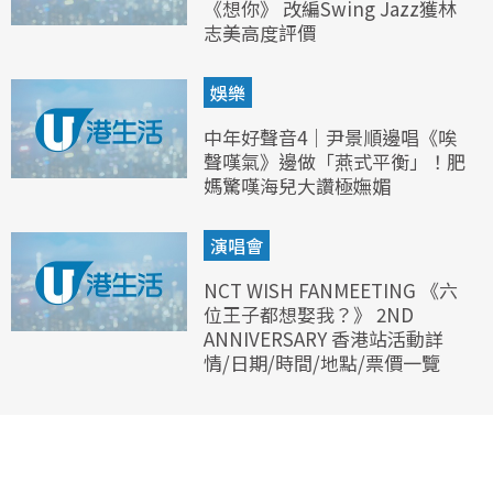
《想你》 改編Swing Jazz獲林
志美高度評價
娛樂
中年好聲音4｜尹景順邊唱《唉
聲嘆氣》邊做「燕式平衡」！肥
媽驚嘆海兒大讚極嫵媚
演唱會
NCT WISH FANMEETING 《六
位王子都想娶我？》 2ND
ANNIVERSARY 香港站活動詳
情/日期/時間/地點/票價一覽