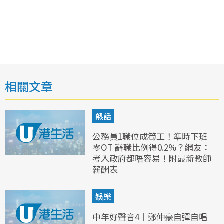
相關文章
熱話
公務員1職位成筍工！準時下班
零OT 辭職比例得0.2%？網友：
考入政府都唔容易！附最新教師
薪酬表
娛樂
中年好聲音4｜鄭仲豪自彈自唱