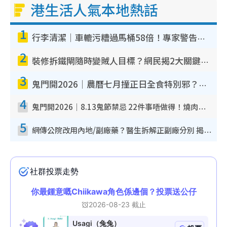
港生活人氣本地熱話
T
1
i
行李清潔｜車轆污糟過馬桶58倍！專家警告忌用酒精抹 教1招免污手除菌
m
2
e
裝修拆鐵閘隨時變賊人目標？網民揭2大關鍵用途：裝新式等於白裝？附新舊鐵閘分別
3
鬼門開2026｜農曆七月撞正日全食特別邪？專家警告切忌做一事！揭4大禁忌+2招保平安
4
鬼門開2026｜8.13鬼節禁忌 22件事唔做得！燒肉、刺身要少食？半夜勿吹口哨/打呢個電話
5
網傳公院改用內地/副廠藥？醫生拆解正副廠分別 揭4類人換藥隨時出事