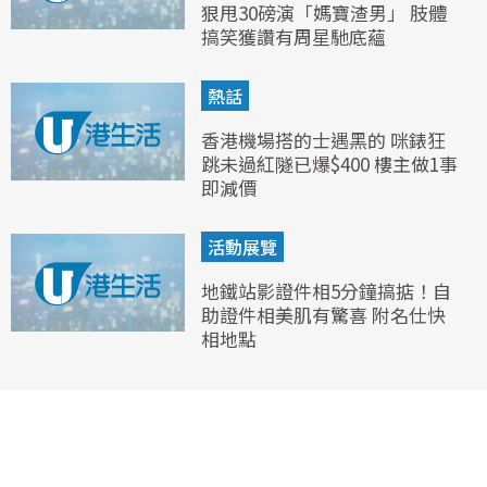
狠甩30磅演「媽寶渣男」 肢體
搞笑獲讚有周星馳底蘊
熱話
香港機場搭的士遇黑的 咪錶狂
跳未過紅隧已爆$400 樓主做1事
即減價
活動展覽
地鐵站影證件相5分鐘搞掂！自
助證件相美肌有驚喜 附名仕快
相地點