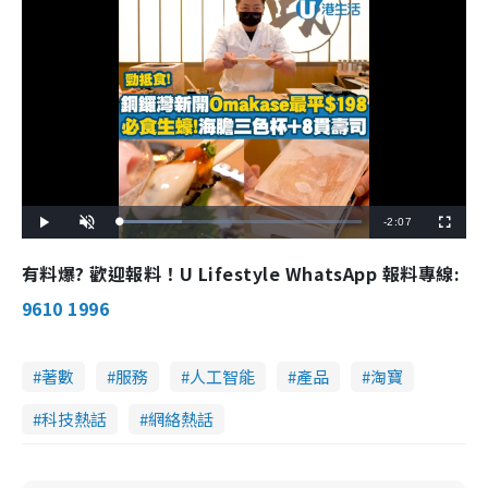
R
-
2:07
L
P
U
F
o
l
n
u
a
a
m
l
e
d
y
u
l
有料爆? 歡迎報料！U Lifestyle WhatsApp 報料專線:
e
t
s
d
e
c
m
:
r
9610 1996
2
e
5
e
a
.
n
5
1
i
%
著數
服務
人工智能
產品
淘寶
n
科技熱話
網絡熱話
i
n
g