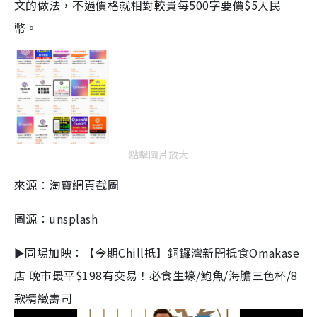
文的做法，不過價格就相對較貴每500字要價$5人民
幣。
點擊圖片放大
來源：淘寶網頁截圖
圖源：unsplash
►同場加映：【今期Chill抵】銅鑼灣新開抵食Omakase
店 晚市最平$198有交易！必食生蠔/鮑魚/海膽三色杯/8
款精緻壽司