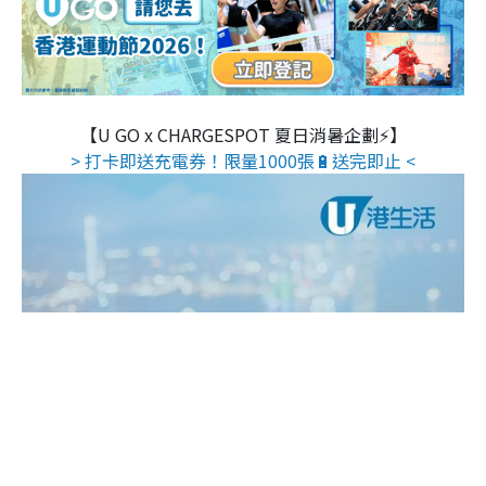
【U GO x CHARGESPOT 夏日消暑企劃⚡】
> 打卡即送充電券！限量1000張🔋送完即止 <