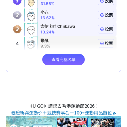
《U GO》請您去香港運動節2026！
體驗新興運動💦＋競技賽事💪＋100+運動用品攤位🔥