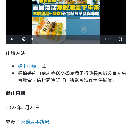
R
-
1:07
L
P
U
F
o
l
n
u
a
a
m
l
e
d
y
u
l
申請方法
e
t
s
d
e
c
m
:
r
5
e
3
網上申請
；或
e
a
.
n
7
把填妥的申請表格送交香港添馬行政長官辦公室人事
9
i
%
事務室。信封面注明「申請影片製作主任職位」
n
截止日期
i
n
2023年2月27日
g
T
來源：
公務員事務局
i