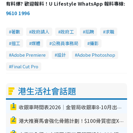
有料爆? 歡迎報料！U Lifestyle WhatsApp 報料專線:
m
9610 1996
e
著數
政府請人
政府工
招聘
求職
搵工
媒體
公務員事務局
攝影
Adobe Premiere
設計
Adobe Photoshop
Final Cut Pro
港生活社會話題
1
收銀車時間表2026｜金管局收銀車8-10月出沒地點+時間！無須手續費！硬幣免費轉現鈔或增值至八達通
2
港大推賽馬會強化骨骼計劃！$100骨質密度X光檢查 完成免費運動訓練送超市禮券！附參加資格
3