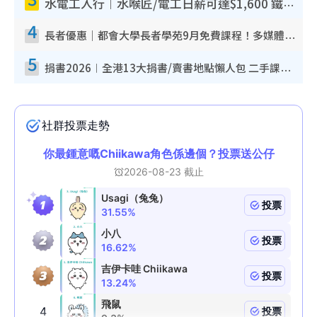
水電工入行︱水喉匠/電工日薪可達$1,600 鐵飯碗職業難被AI取代！附薪酬參考＋入行考牌途徑
4
長者優惠｜都會大學長者學苑9月免費課程！多媒體/微電影創作/網絡安全 附報名方法教學
5
捐書2026︱全港13大捐書/賣書地點懶人包 二手課本最高$150＋舊書換免費咖啡/戲票