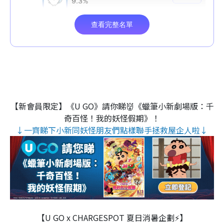
【新會員限定】《U GO》請你睇👹《蠟筆小新劇場版：千
奇百怪！我的妖怪假期》！
↓一齊睇下小新同妖怪朋友們點樣聯手拯救屋企人啦↓
【U GO x CHARGESPOT 夏日消暑企劃⚡】