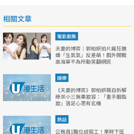
相關文章
電影劇集
夫妻的博弈｜郭柏妍拍片瘋狂撒
嬌「生氣氣」反差萌！戲外開戰
高海寧不為所動笑翻網民
娛樂
《夫妻的博弈》郭柏妍親自拆解
綠茶小三無辜妝容：「重手胭脂
妝」落足心思有玄機
熱話
公務員1職位成筍工！準時下班