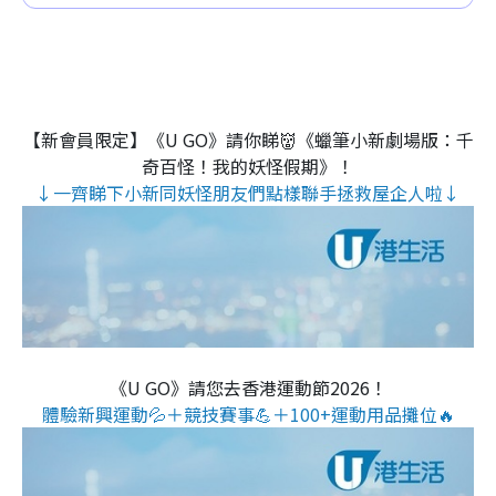
【新會員限定】《U GO》請你睇👹《蠟筆小新劇場版：千
奇百怪！我的妖怪假期》！
↓一齊睇下小新同妖怪朋友們點樣聯手拯救屋企人啦↓
《U GO》請您去香港運動節2026！
體驗新興運動💦＋競技賽事💪＋100+運動用品攤位🔥