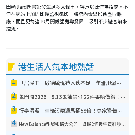
因Willard圖書館發生過多太怪事，特意以此作為招徠。不
但在網站上加開即時監視錄影，將館內靈異影像盡收眼
底，而且更每逢10月開設猛鬼導賞團，吸引不少遊客前來
撞鬼。
港生活人氣本地熱話
1
「居屋王」啟德啟悅苑入伙不足一年淪甩漏之王！插頭噴火花致大停電 多戶業主全屋家電報銷
2
鬼門開2026｜8.13鬼節禁忌 22件事唔做得！燒肉、刺身要少食？半夜勿吹口哨/打呢個電話
3
行李清潔｜車轆污糟過馬桶58倍！專家警告忌用酒精抹 教1招免污手除菌
4
New Balance型號密碼大公開！識睇2個數字買鞋秒知功能免中伏 附5大熱門鞋款