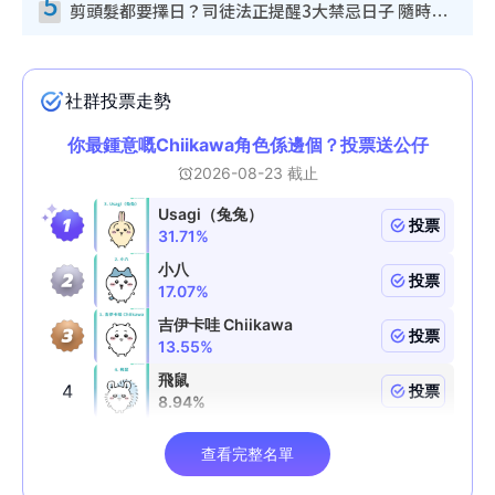
5
剪頭髮都要擇日？司徒法正提醒3大禁忌日子 隨時剪走財運！呢日剪髮恐「剪壽命」？