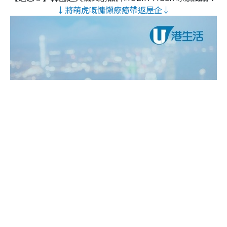
↓將萌虎嘅慵懶療癒帶返屋企↓