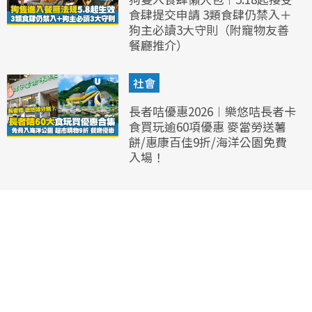
食肆提交申請 3類食肆仍禁入＋
狗主必讀3大守則（附寵物友善
餐廳推介）
社會
長者咭優惠2026︱樂悠咭長者卡
食買玩逾60項優惠 麥當勞送薯
餅/惠康百佳9折/海洋公園免費
入場！