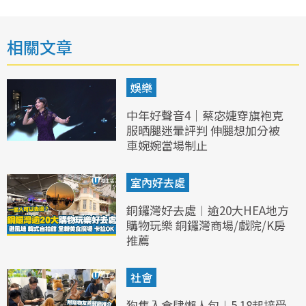
相關文章
娛樂
中年好聲音4｜蔡宓婕穿旗袍克
服晒腿迷暈評判 伸腿想加分被
車婉婉當場制止
室內好去處
銅鑼灣好去處︱逾20大HEA地方
購物玩樂 銅鑼灣商場/戲院/K房
推薦
社會
狗隻入食肆懶人包︱5.18起接受