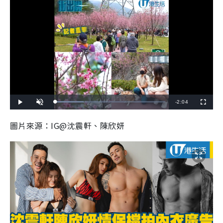
R
-
2:04
L
P
U
F
o
l
n
u
a
a
m
l
e
d
y
u
l
圖片來源：IG@沈震軒、陳欣妍
e
t
s
d
e
c
m
:
r
2
e
6
e
a
.
n
1
3
i
%
n
i
n
g