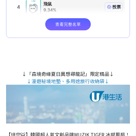
↓「森境奇緣夏日異想尋龍記」限定精品↓
↓漫遊秘境地墊、多用途旅行收納袋↓
【送您🐯】韓國超人氣文創品牌MUZIK TIGER 冰感風扇！