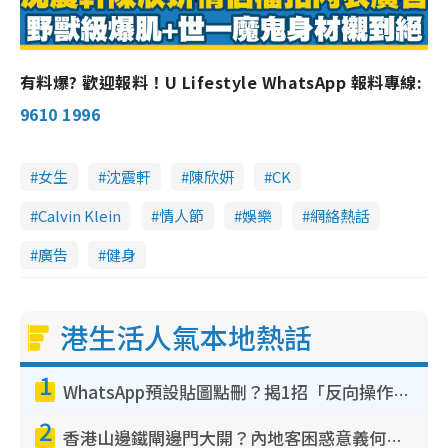
T
i
有料爆? 歡迎報料！U Lifestyle WhatsApp 報料專線:
m
9610 1996
e
女生
沈震軒
陳欣妍
CK
Calvin Klein
情人節
娛樂
網絡熱話
廣告
健身
港生活人氣本地熱話
1
WhatsApp預設貼圖點刪？揭1招「反向操作」還原簡潔介面 附3步實測教學
2
香港山邊鐵閘邊門大開？內地客困惑意義何在！網民神回覆：呢種叫法理性防禦