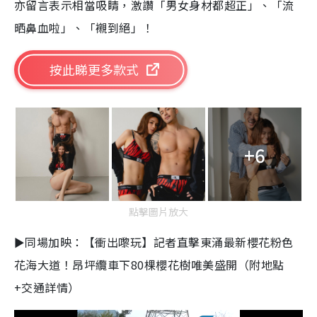
亦留言表示相當吸睛，激讚「男女身材都超正」、「流
晒鼻血啦」、「襯到絕」！
按此睇更多款式
+6
點擊圖片放大
►同場加映：【衝出嚟玩】記者直擊東涌最新櫻花粉色
花海大道！昂坪纜車下80棵櫻花樹唯美盛開（附地點
+交通詳情）