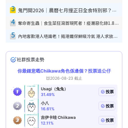
3
鬼門開2026｜農曆七月撞正日全食特別邪？專家警告切忌做一事！揭4大禁忌+2招保平安
4
奪命寄生蟲｜食生菜狂瀉首現死者！疫潮惡化錄1.8萬宗病例 揭洗菜3大謬誤
5
內地客歎港人唔識老！揭港鐵保鮮級冷氣 港人求放過：咪投訴