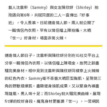
藝人沈震軒（Sammy）與女友陳欣妍（Shirley）拍
拖邁向第6年，共賦同居的二人一直傳出「好事
近」，令人羨慕。日前適逢情人節，兩人就公開了
一輯情侶內衣照，罕有以情侶檔上陣拍攝，大晒
「世一」好身材，場面非常火辣。
適逢情人節日子，沈震軒與陳欣妍分別在IG社交平台上
分享一輯情侶內衣照，以情侶檔上陣吸金，放閃之餘盡
騷完美身材。相中見到沈震軒與陳欣妍同樣穿上火辣辣
的紅色內衣，Sammy毫不吝嗇大晒巨型胸肌，呈現倒三
角的野獸級爆肌，盡顯健身操肌成果，又以緊身內褲盡
現雄風，男人味十足；而Shirley就大騷完美曲線，展現
fit爆的姣好身段，魔鬼身材更獲讚「世一」，一眾網民