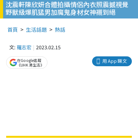
沈震軒陳欣妍合體拍攝情侶內衣照震撼視覺
野獸級爆肌猛男加魔鬼身材女神襯到絕
首頁
生活話題
熱話
文:
羅志宏
2023.02.15
在Google追蹤
用 App 睇文
《UHK 港生活》