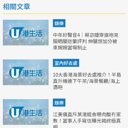
相關文章
娛樂
中年好聲音4｜蔡宓婕穿旗袍克
服晒腿迷暈評判 伸腿想加分被
車婉婉當場制止
室內好去處
10大香港海景好去處推介！半島
直升機連下午茶/海景餐廳/海上
酒吧
娛樂
江美儀直斥某港姐食嘢肉酸冇家
教！當事人手寫信曝光揭終極真
相