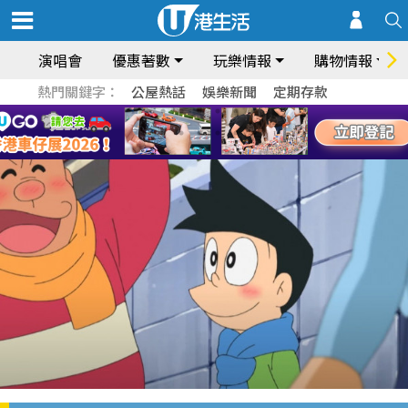
演唱會
優惠著數
玩樂情報
購物情報
熱門關鍵字：
公屋熱話
娛樂新聞
定期存款