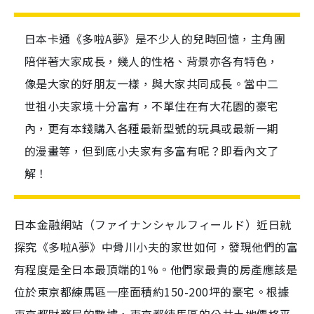
日本卡通《多啦A夢》是不少人的兒時回憶，主角團
陪伴著大家成長，幾人的性格、背景亦各有特色，
像是大家的好朋友一樣，與大家共同成長。當中二
世祖小夫家境十分富有，不單住在有大花園的豪宅
內，更有本錢購入各種最新型號的玩具或最新一期
的漫畫等，但到底小夫家有多富有呢？即看內文了
解！
日本金融網站（ファイナンシャルフィールド）近日就
探究《多啦A夢》中骨川小夫的家世如何，發現他們的富
有程度是全日本最頂端的1%。他們家最貴的房產應該是
位於東京都練馬區一座面積約150-200坪的豪宅。根據