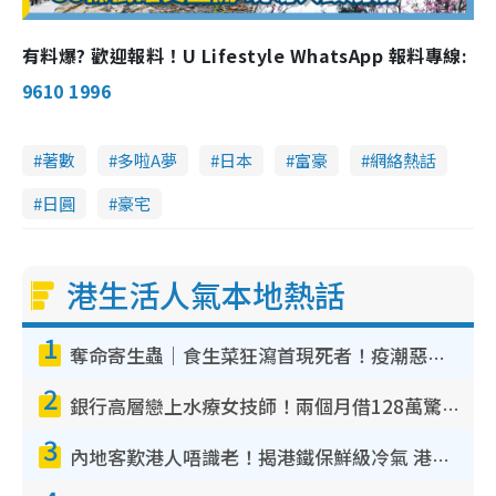
a
有料爆? 歡迎報料！U Lifestyle WhatsApp 報料專線:
y
9610 1996
V
著數
多啦A夢
日本
富豪
網絡熱話
i
日圓
豪宅
d
e
港生活人氣本地熱話
o
1
奪命寄生蟲｜食生菜狂瀉首現死者！疫潮惡化錄1.8萬宗病例 揭洗菜3大謬誤
2
銀行高層戀上水療女技師！兩個月借128萬驚覺「沉船」沉落火海 揭背後疑似邪教操控賣淫
3
內地客歎港人唔識老！揭港鐵保鮮級冷氣 港人求放過：咪投訴