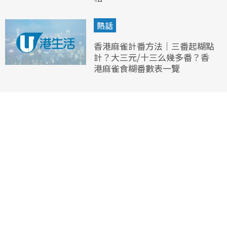
熱話
香港麻雀計番方法｜三番起糊點
計？大三元/十三么幾多番？香
港麻雀食糊番數表一覽