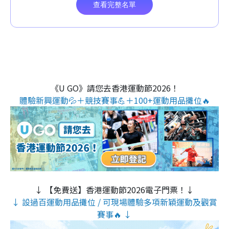
《U GO》請您去香港運動節2026！
體驗新興運動💦＋競技賽事💪＋100+運動用品攤位🔥
↓ 【免費送】香港運動節2026電子門票！↓
↓ 設過百運動用品攤位 / 可現場體驗多項新穎運動及觀賞
賽事🔥 ↓