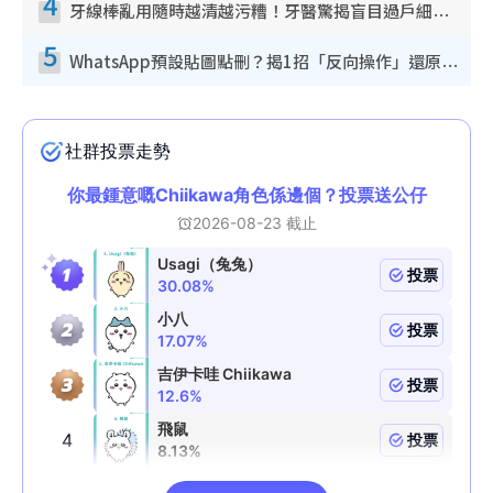
4
牙線棒亂用隨時越清越污糟！牙醫驚揭盲目過戶細菌恐致蛀牙：呢種先係日常真保養
5
WhatsApp預設貼圖點刪？揭1招「反向操作」還原簡潔介面 附3步實測教學