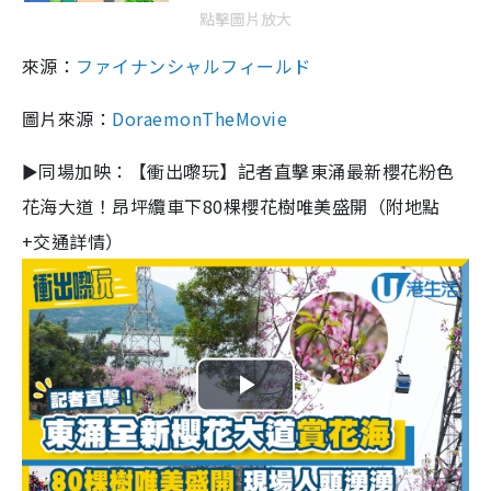
點擊圖片放大
來源：
ファイナンシャルフィールド
圖片來源：
DoraemonTheMovie
►同場加映：【衝出嚟玩】記者直擊東涌最新櫻花粉色
花海大道！昂坪纜車下80棵櫻花樹唯美盛開（附地點
+交通詳情）
P
l