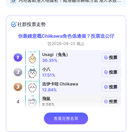
內地客歎港人唔識老！揭港鐵保鮮級冷氣 港人求放過：咪投訴