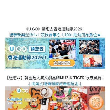
《U GO》請您去香港運動節2026！
體驗新興運動💦＋競技賽事💪＋100+運動用品攤位🔥
【送您🐯】韓國超人氣文創品牌MUZIK TIGER 冰感風扇！
↓將萌虎嘅慵懶療癒帶返屋企↓