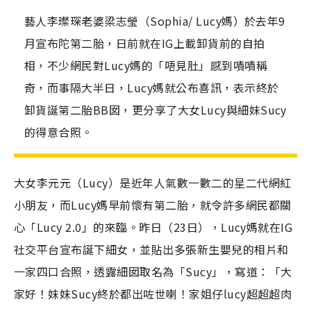
藝人李璨琛老婆梁志瑩（Sophia/ Lucy媽）於去年9
月宣布陀第二胎，日前就在IG上載卸貨前的自拍
相，不少網民對Lucy媽的「唔見肚」感到嘖嘖稱
奇，而事隔大半日，Lucy媽就公布喜訊，表示終於
卸貨誕第二胎BB囡，更分享了大女Lucy與細妹Sucy
的得意合照。
大女李元元（Lucy）是近年人氣數一數二的星二代網紅
小朋友，而Lucy媽早前懷有第二胎，就令許多網民都關
心「Lucy 2.0」的來臨。昨日（23日），Lucy媽就在IG
社交平台宣布誕下細女，並貼出多張新生嬰兒的相片和
一家四口合照，透露細囡取名為「Sucy」，寫道：「大
家好！妹妹Sucy終於都出咗世喇！家姐仔lucy超超超肉