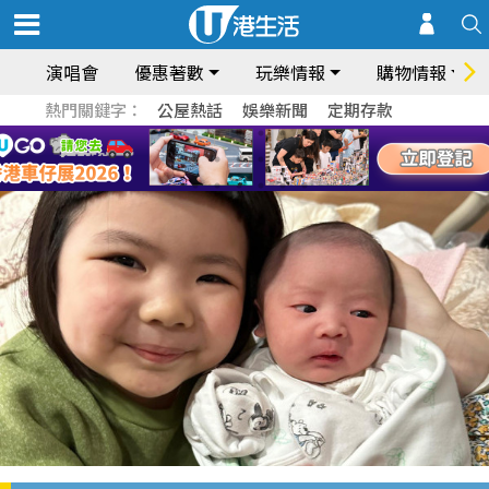
演唱會
優惠著數
玩樂情報
購物情報
熱門關鍵字：
公屋熱話
娛樂新聞
定期存款