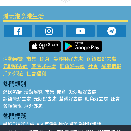
港玩港食港生活
活動展覽
市集
開倉
尖沙咀好去處
銅鑼灣好去處
元朗好去處
荃灣好去處
旺角好去處
社會
餐廳情報
戶外郊遊
社會福利
熱門類別
網民熱話
活動展覽
市集
開倉
尖沙咀好去處
銅鑼灣好去處
元朗好去處
荃灣好去處
旺角好去處
社會
餐廳情報
戶外郊遊
熱門標籤
#UGO搵好去處
#人氣活動推介
#美食社群熱話
#親子玩樂好去處
#ULifestyle應用程式
#限時搶