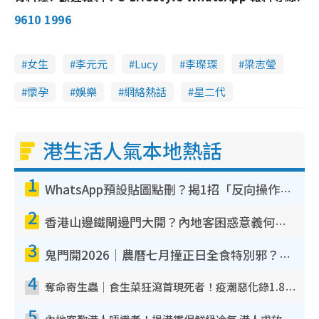
n
9610 1996
i
n
女生
李元元
Lucy
李璨琛
梁志瑩
g
T
懷孕
娛樂
網絡熱話
星二代
i
m
港生活人氣本地熱話
e
1
WhatsApp預設貼圖點刪？揭1招「反向操作」還原簡潔介面 附3步實測教學
2
香港山邊鐵閘邊門大開？內地客困惑意義何在！網民神回覆：呢種叫法理性防禦
3
鬼門開2026｜農曆七月撞正日全食特別邪？專家警告切忌做一事！揭4大禁忌+2招保平安
4
奪命寄生蟲｜食生菜狂瀉首現死者！疫潮惡化錄1.8萬宗病例 揭洗菜3大謬誤
5