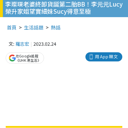
李璨琛老婆終卸貨誕第二胎BB！李元元Lucy
榮升家姐望實細妹Sucy得意至極
首頁
生活話題
熱話
文:
羅志宏
2023.02.24
在Google追蹤
用 App 睇文
《UHK 港生活》