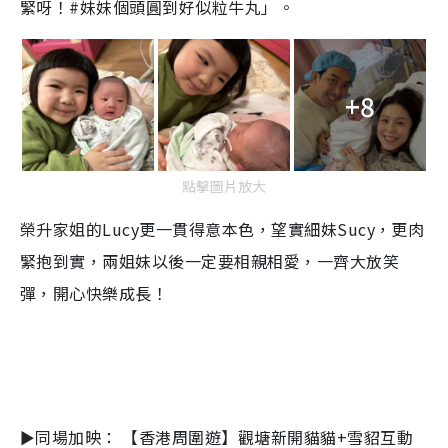
緊呀！#妹妹個頭圓到好似粒牛丸」。
+8
點擊圖片放大
榮升家姐的Lucy更一貫得意本色，望實細妹Sucy，更肉
緊抱到實，兩姐妹以後一定要相親相愛，一齊大放笑
彈，開心快樂成長！
►同場加映：
【香港周圍遊】觀塘新開貓貓+雪貂互動