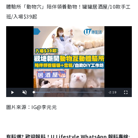
體驗所「動物穴」陪伴領養動物！罐罐居酒屋/10款手工
班/入場$39起
R
-
2:19
L
P
U
F
o
l
n
u
a
a
m
l
e
d
y
u
l
圖片來源：IG@李元元
e
t
s
d
e
c
m
:
r
2
e
3
e
a
.
n
3
1
i
%
有料爆? 歡迎報料！U Lifestyle WhatsApp 報料專線: