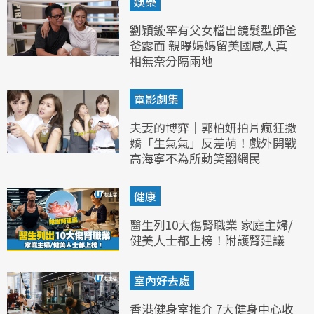
娛樂
劉穎鏇罕有父女檔出鏡髮型師爸
爸露面 親曝媽媽留美國感人真
相無奈分隔兩地
電影劇集
夫妻的博弈｜郭柏妍拍片瘋狂撒
嬌「生氣氣」反差萌！戲外開戰
高海寧不為所動笑翻網民
健康
醫生列10大傷腎職業 家庭主婦/
健美人士都上榜！附護腎建議
室內好去處
香港健身室推介 7大健身中心收