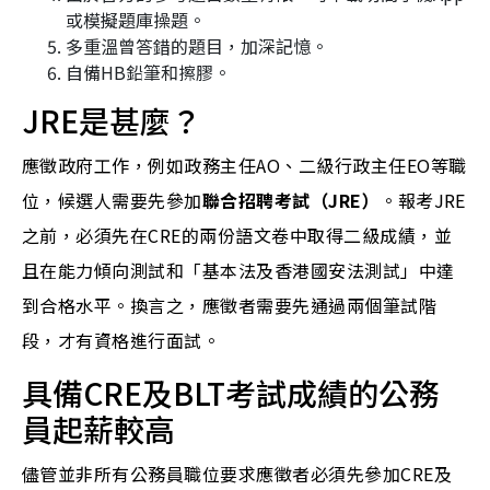
或模擬題庫操題。
多重溫曾答錯的題目，加深記憶。
自備HB鉛筆和擦膠。
JRE是甚麼？
應徵政府工作，例如政務主任AO、二級行政主任EO等職
位，候選人需要先參加
聯合招聘考試（JRE）
。報考JRE
之前，必須先在CRE的兩份語文卷中取得二級成績，並
且在能力傾向測試和「基本法及香港國安法測試」中達
到合格水平。換言之，應徵者需要先通過兩個筆試階
段，才有資格進行面試。
具備CRE及BLT考試成績的公務
員起薪較高
儘管並非所有公務員職位要求應徵者必須先參加CRE及