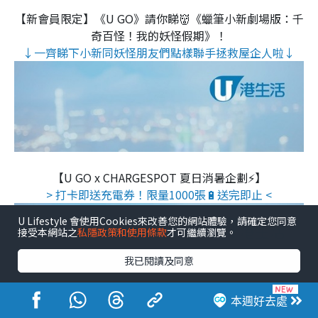
【新會員限定】《U GO》請你睇👹《蠟筆小新劇場版：千
奇百怪！我的妖怪假期》！
↓一齊睇下小新同妖怪朋友們點樣聯手拯救屋企人啦↓
【U GO x CHARGESPOT 夏日消暑企劃⚡】
> 打卡即送充電券！限量1000張🔋送完即止 <
U Lifestyle 會使用Cookies來改善您的網站體驗，請確定您同意
接受本網站之
私隱政策和使用條款
才可繼續瀏覽。
我已閱讀及同意
本週好去處