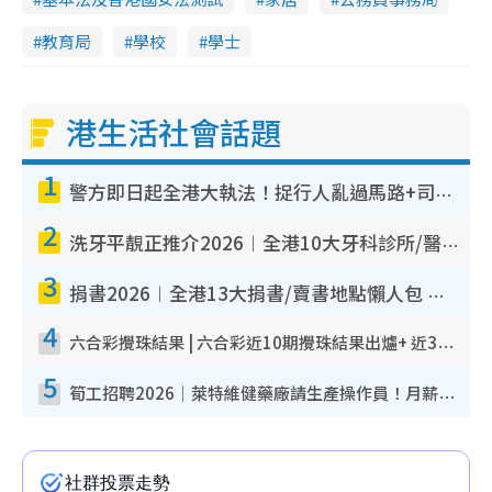
教育局
學校
學士
港生活社會話題
1
警方即日起全港大執法！捉行人亂過馬路+司機不專注駕駛！亂過馬路罰$2000
2
洗牙平靚正推介2026︱全港10大牙科診所/醫院懶人包 夜診至8點/鎮靜潔牙/醫療券適用
3
捐書2026︱全港13大捐書/賣書地點懶人包 二手課本最高$150＋舊書換免費咖啡/戲票
4
六合彩攪珠結果 | 六合彩近10期攪珠結果出爐+ 近30期最旺熱門中獎號碼
5
筍工招聘2026｜萊特維健藥廠請生產操作員！月薪高達$1.7萬 冷氣廠房/五天工作/保證雙糧