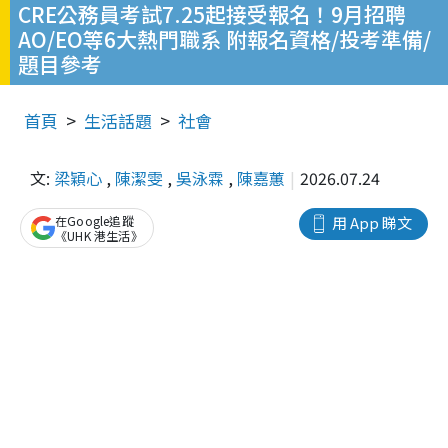
CRE公務員考試7.25起接受報名！9月招聘
AO/EO等6大熱門職系 附報名資格/投考準備/
題目參考
首頁
生活話題
社會
文:
梁穎心
,
陳潔雯
,
吳泳霖
,
陳嘉蕙
2026.07.24
在Google追蹤
用 App 睇文
《UHK 港生活》