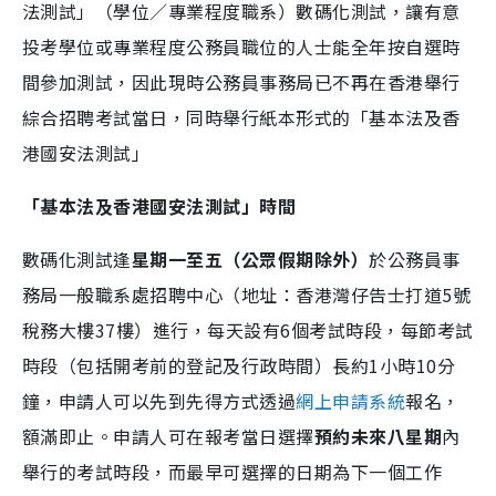
法測試」（學位／專業程度職系）數碼化測試，讓有意
投考學位或專業程度公務員職位的人士能全年按自選時
間參加測試，因此現時公務員事務局已不再在香港舉行
綜合招聘考試當日，同時舉行紙本形式的「基本法及香
港國安法測試」
「基本法及香港國安法測試」時間
數碼化測試逢
星期一至五（公眾假期除外）
於公務員事
務局一般職系處招聘中心（地址：香港灣仔告士打道5號
稅務大樓37樓）進行，每天設有6個考試時段，每節考試
時段（包括開考前的登記及行政時間）長約1小時10分
鐘，申請人可以先到先得方式透過
網上申請系統
報名，
額滿即止。申請人可在報考當日選擇
預約未來八星期
內
舉行的考試時段，而最早可選擇的日期為下一個工作